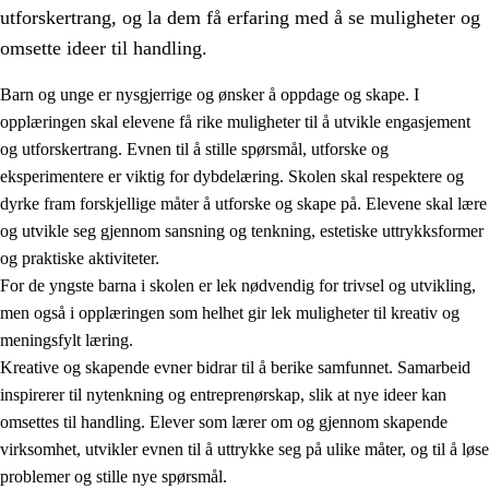
utforskertrang, og la dem få erfaring med å se muligheter og
omsette ideer til handling.
Barn og unge er nysgjerrige og ønsker å oppdage og skape. I
opplæringen skal elevene få rike muligheter til å utvikle engasjement
1.
Opplæringens verdigrunnlag
og utforskertrang. Evnen til å stille spørsmål, utforske og
eksperimentere er viktig for dybdelæring. Skolen skal respektere og
1.1
Menneskeverdet
dyrke fram forskjellige måter å utforske og skape på. Elevene skal lære
1.2
Identitet og kulturelt mangfold
og utvikle seg gjennom sansning og tenkning, estetiske uttrykksformer
og praktiske aktiviteter.
1.3
Kritisk tenkning og etisk bevissthet
For de yngste barna i skolen er lek nødvendig for trivsel og utvikling,
1.4
Skaperglede, engasjement og utforskertrang
men også i opplæringen som helhet gir lek muligheter til kreativ og
meningsfylt læring.
1.5
Respekt for naturen og miljøbevissthet
Kreative og skapende evner bidrar til å berike samfunnet. Samarbeid
1.6
Demokrati og medvirkning
inspirerer til nytenkning og entreprenørskap, slik at nye ideer kan
omsettes til handling. Elever som lærer om og gjennom skapende
virksomhet, utvikler evnen til å uttrykke seg på ulike måter, og til å løse
problemer og stille nye spørsmål.