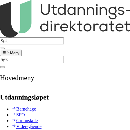
Meny
Hovedmeny
Utdanningsløpet
Barnehage
SFO
Grunnskole
Videregående