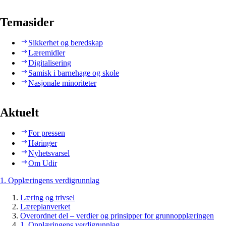
Temasider
Sikkerhet og beredskap
Læremidler
Digitalisering
Samisk i barnehage og skole
Nasjonale minoriteter
Aktuelt
For pressen
Høringer
Nyhetsvarsel
Om Udir
1. Opplæringens verdigrunnlag
Læring og trivsel
Læreplanverket
Overordnet del – verdier og prinsipper for grunnopplæringen
1. Opplæringens verdigrunnlag