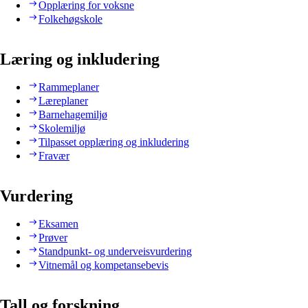
Opplæring for voksne
Folkehøgskole
Læring og inkludering
Rammeplaner
Læreplaner
Barnehagemiljø
Skolemiljø
Tilpasset opplæring og inkludering
Fravær
Vurdering
Eksamen
Prøver
Standpunkt- og underveisvurdering
Vitnemål og kompetansebevis
Tall og forskning