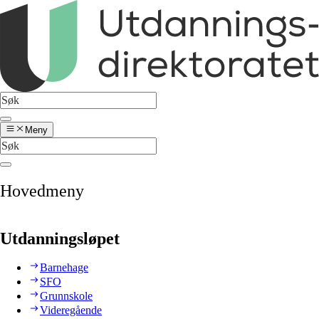
Meny
Hovedmeny
Utdanningsløpet
Barnehage
SFO
Grunnskole
Videregående