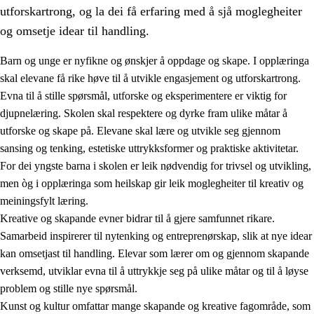
utforskartrong, og la dei få erfaring med å sjå moglegheiter
og omsetje idear til handling.
Barn og unge er nyfikne og ønskjer å oppdage og skape. I opplæringa
skal elevane få rike høve til å utvikle engasjement og utforskartrong.
1.
Verdigrunnlaget i opplæringa
Evna til å stille spørsmål, utforske og eksperimentere er viktig for
djupnelæring. Skolen skal respektere og dyrke fram ulike måtar å
1.1
Menneskeverdet
utforske og skape på. Elevane skal lære og utvikle seg gjennom
1.2
Identitet og kulturelt mangfald
sansing og tenking, estetiske uttrykksformer og praktiske aktivitetar.
For dei yngste barna i skolen er leik nødvendig for trivsel og utvikling,
1.3
Kritisk tenking og etisk bevisstheit
men òg i opplæringa som heilskap gir leik moglegheiter til kreativ og
1.4
Skaparglede, engasjement og utforskartrong
meiningsfylt læring.
Kreative og skapande evner bidrar til å gjere samfunnet rikare.
1.5
Respekt for naturen og miljøbevisstheit
Samarbeid inspirerer til nytenking og entreprenørskap, slik at nye idear
1.6
Demokrati og medverknad
kan omsetjast til handling. Elevar som lærer om og gjennom skapande
verksemd, utviklar evna til å uttrykkje seg på ulike måtar og til å løyse
problem og stille nye spørsmål.
Kunst og kultur omfattar mange skapande og kreative fagområde, som