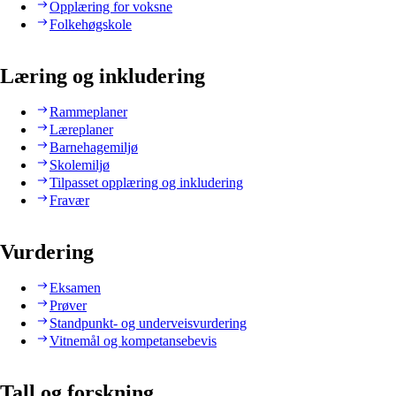
Opplæring for voksne
Folkehøgskole
Læring og inkludering
Rammeplaner
Læreplaner
Barnehagemiljø
Skolemiljø
Tilpasset opplæring og inkludering
Fravær
Vurdering
Eksamen
Prøver
Standpunkt- og underveisvurdering
Vitnemål og kompetansebevis
Tall og forskning