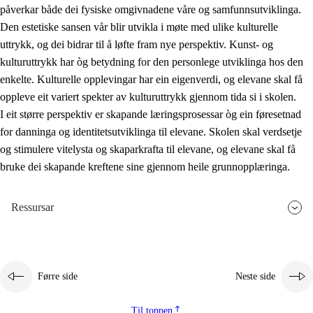
påverkar både dei fysiske omgivnadene våre og samfunnsutviklinga.
Den estetiske sansen vår blir utvikla i møte med ulike kulturelle
uttrykk, og dei bidrar til å løfte fram nye perspektiv. Kunst- og
kulturuttrykk har òg betydning for den personlege utviklinga hos den
enkelte. Kulturelle opplevingar har ein eigenverdi, og elevane skal få
oppleve eit variert spekter av kulturuttrykk gjennom tida si i skolen.
I eit større perspektiv er skapande læringsprosessar òg ein føresetnad
for danninga og identitetsutviklinga til elevane. Skolen skal verdsetje
og stimulere vitelysta og skaparkrafta til elevane, og elevane skal få
bruke dei skapande kreftene sine gjennom heile grunnopplæringa.
Ressursar
Førre side
Neste side
Til toppen