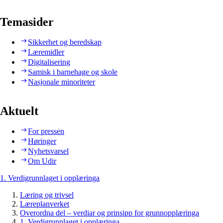
Temasider
Sikkerhet og beredskap
Læremidler
Digitalisering
Samisk i barnehage og skole
Nasjonale minoriteter
Aktuelt
For pressen
Høringer
Nyhetsvarsel
Om Udir
1. Verdigrunnlaget i opplæringa
Læring og trivsel
Læreplanverket
Overordna del – verdiar og prinsipp for grunnopplæringa
1. Verdigrunnlaget i opplæringa