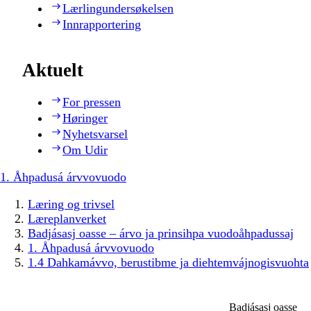
Lærlingundersøkelsen
Innrapportering
Aktuelt
For pressen
Høringer
Nyhetsvarsel
Om Udir
1. Åhpadusá árvvovuodo
Læring og trivsel
Læreplanverket
Badjásasj oasse – árvo ja prinsihpa vuodoåhpadussaj
1. Åhpadusá árvvovuodo
1.4 Dahkamávvo, berustibme ja diehtemvájnogisvuohta
Badjásasj oasse