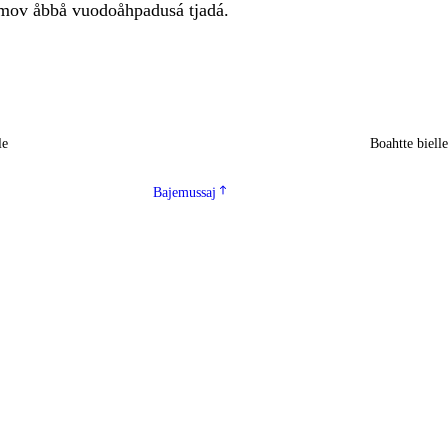
mov åbbå vuodoåhpadusá tjadá.
le
Boahtte biell
Bajemussaj