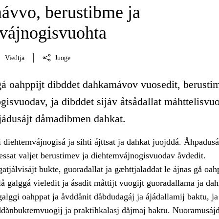
vvo, berustibme ja
vájnogisvuohta
Viedtja
Juoge
gá oahppijt dibddet dahkamávov vuosedit, berusti
isvuodav, ja dibddet sijáv åtsådallat máhttelisvuo
ájádusájt dåmadibmen dahkat.
 diehtemvájnogisá ja sihti ájttsat ja dahkat juojddá. Åhpadus
essat valjet berustimev ja diehtemvájnogisvuodav åvdedit.
tjálvisájt bukte, guoradallat ja gæhttjaladdat le ájnas gå o
lå galggá vieledit ja ásadit måttijt vuogijt guoradallama ja d
alggi oahppat ja åvddånit dåbdudagáj ja ájádallamij baktu, ja
vddånbuktemvuogij ja praktihkalasj dåjmaj baktu. Nuoramusájd