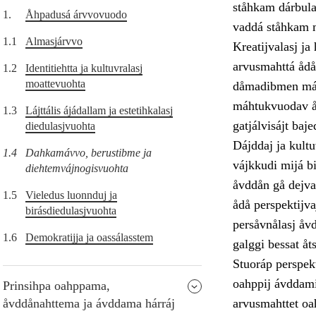
ståhkam dárbula
1.
Åhpadusá árvvovuodo
vaddá ståhkam m
1.1
Almasjárvvo
Kreatijvalasj j
arvusmahttá ådå
1.2
Identitiehtta ja kultuvralasj
moattevuohta
dåmadibmen máht
máhtukvuodav åv
1.3
Lájttális ájádallam ja estetihkalasj
gatjálvisájt bajed
diedulasjvuohta
Dájddaj ja kultu
1.4
Dahkamávvo, berustibme ja
vájkkudi mijá b
diehtemvájnogisvuohta
åvddån gå dejva
1.5
Vieledus luonnduj ja
ådå perspektijva
birásdiedulasjvuohta
persåvnålasj åvd
1.6
Demokratijja ja oassálasstem
galggi bessat åt
Stuoráp perspek
oahppij ávddami
Prinsihpa oahppama,
åvddånahttema ja ávddama hárráj
arvusmahttet oa