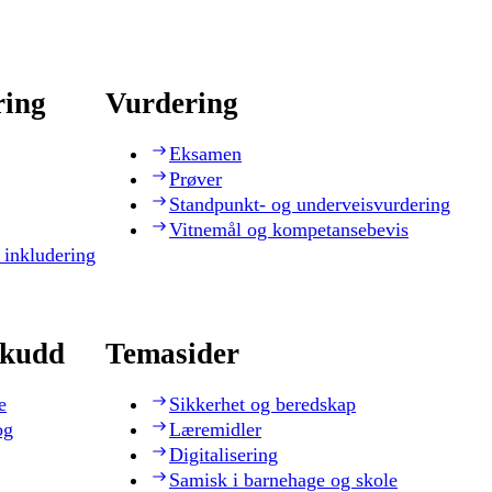
ring
Vurdering
Eksamen
Prøver
Standpunkt- og underveisvurdering
Vitnemål og kompetansebevis
 inkludering
skudd
Temasider
e
Sikkerhet og beredskap
og
Læremidler
Digitalisering
Samisk i barnehage og skole