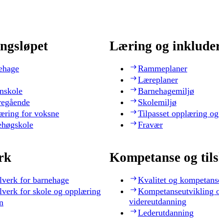
ngsløpet
Læring og inklude
ehage
Rammeplaner
Læreplaner
nskole
Barnehagemiljø
regående
Skolemiljø
æring for voksne
Tilpasset opplæring og
ehøgskole
Fravær
rk
Kompetanse og til
lverk for barnehage
Kvalitet og kompetans
lverk for skole og opplæring
Kompetanseutvikling 
videreutdanning
n
Lederutdanning