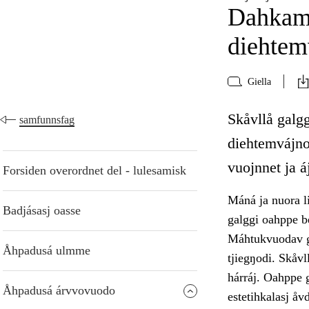
Dahkamá
diehtem
Giella
Skåvllå galg
samfunnsfag
diehtemvájnog
vuojnnet ja 
Forsiden overordnet del - lulesamisk
Máná ja nuora li
Badjásasj oasse
galggi oahppe b
Máhtukvuodav ga
Åhpadusá ulmme
tjiegŋodi. Skåvl
hárráj. Oahppe g
Åhpadusá árvvovuodo
estetihkalasj å