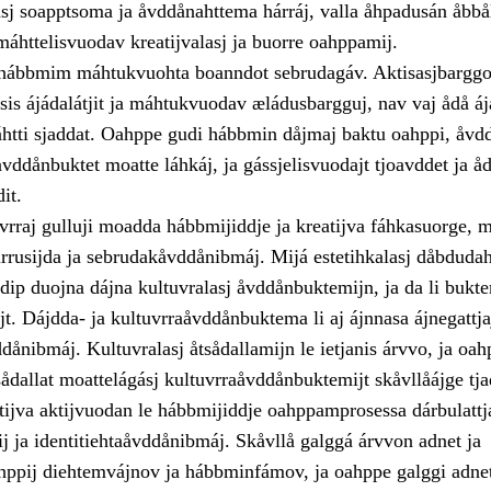
sj soapptsoma ja åvddånahttema hárráj, valla åhpadusán åbbål
áhttelisvuodav kreatijvalasj ja buorre oahppamij.
a hábbmim máhtukvuohta boanndot sebrudagáv. Aktisasjbargg
sis ájádalátjit ja máhtukvuodav æládusbargguj, nav vaj ådå á
ti sjaddat. Oahppe gudi hábbmin dåjmaj baktu oahppi, åvdd
ddånbuktet moatte láhkáj, ja gássjelisvuodajt tjoavddet ja å
it.
vrraj gulluji moadda hábbmijiddje ja kreatijva fáhkasuorge, 
irrusijda ja sebrudakåvddånibmáj. Mijá estetihkalasj dåbduda
dip duojna dájna kultuvralasj åvddånbuktemijn, ja da li bukt
jt. Dájdda- ja kultuvrraåvddånbuktema li aj ájnnasa ájnegattja
dånibmáj. Kultuvralasj åtsådallamijn le ietjanis árvvo, ja oah
sådallat moattelágásj kultuvrraåvddånbuktemijt skåvllåájge tja
tijva aktijvuodan le hábbmijiddje oahppamprosessa dárbulattj
j ja identitiehtaåvddånibmáj. Skåvllå galggá árvvon adnet ja
hppij diehtemvájnov ja hábbminfámov, ja oahppe galggi adnet