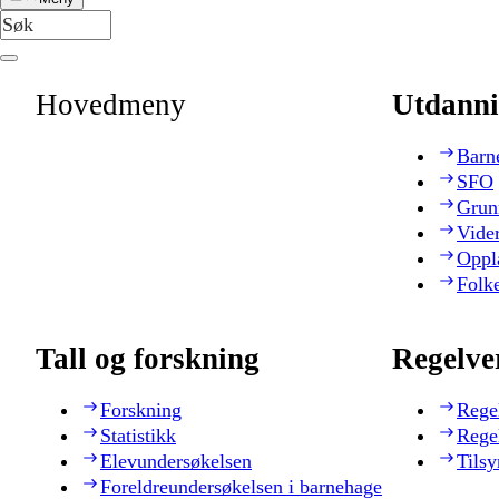
Hovedmeny
Utdanni
Barn
SFO
Grun
Vide
Oppl
Folk
Tall og forskning
Regelve
Forskning
Rege
Statistikk
Rege
Elevundersøkelsen
Tilsy
Foreldreundersøkelsen i barnehage