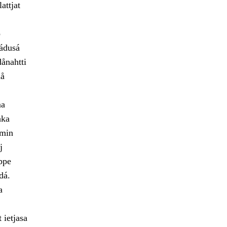
attjat
o
jádusá
ånahtti
då
ma
hka
emin
j
ppe
dá.
a
 ietjasa