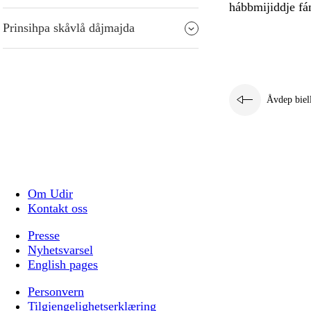
hábbmijiddje fá
Prinsihpa skåvlå dåjmajda
Åvdep biel
Om Udir
Kontakt oss
Presse
Nyhetsvarsel
English pages
Personvern
Tilgjengelighetserklæring