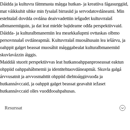
Dáidda ja kultuvra fátmmasta máŋga hutkan- ja kreatiiva fágasurggiid,
mat váikkuhit sihke min fysalaš birrasiid ja servodatovdáneami. Min
estehtalaš dovdda ovdána deaivvadettiin iešguđet kultuvrralaš
albmanemiiguin, ja dat leat mielde bajideame ođđa perspektiivvaid.
Dáidda- ja kulturalbmanemiin lea mearkkašupmi ovttaskas olbmo
persovnnalaš ovdáneapmái. Kultuvrralaš muosáhusain lea iešárvu, ja
oahppit galget beassat muosáhit máŋggabealat kulturalbmanemiid
skuvlavázzin áiggis.
Maiddái stuorit perspektiivvas leat hutkanoahppanproseassat eaktun
ohppiid oahppahábmemii ja identitehtaovdáneapmái. Skuvla galgá
árvvusatnit ja arvvosmahttit ohppiid diehtoáŋgirvuođa ja
hutkannávccaid, ja oahppit galget beassat geavahit iežaset
hutkannávccaid olles vuođđooahpahusas.
Resurssat