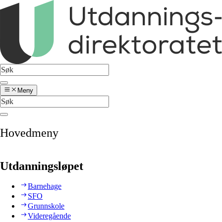
Meny
Hovedmeny
Utdanningsløpet
Barnehage
SFO
Grunnskole
Videregående