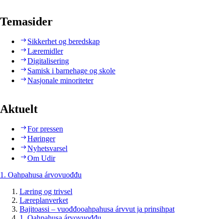
Temasider
Sikkerhet og beredskap
Læremidler
Digitalisering
Samisk i barnehage og skole
Nasjonale minoriteter
Aktuelt
For pressen
Høringer
Nyhetsvarsel
Om Udir
1. Oahpahusa árvovuođđu
Læring og trivsel
Læreplanverket
Bajitoassi – vuođđooahpahusa árvvut ja prinsihpat
1. Oahpahusa árvovuođđu