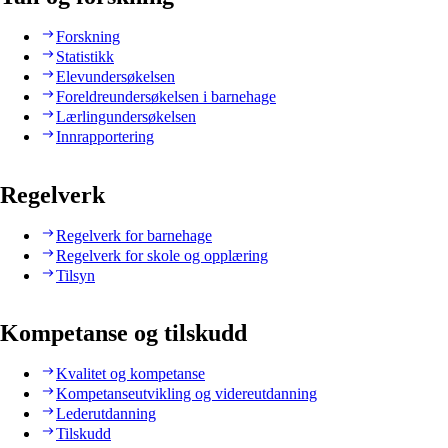
Forskning
Statistikk
Elevundersøkelsen
Foreldreundersøkelsen i barnehage
Lærlingundersøkelsen
Innrapportering
Regelverk
Regelverk for barnehage
Regelverk for skole og opplæring
Tilsyn
Kompetanse og tilskudd
Kvalitet og kompetanse
Kompetanseutvikling og videreutdanning
Lederutdanning
Tilskudd