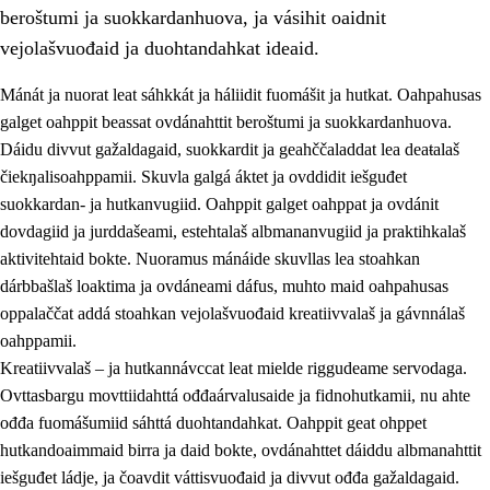
beroštumi ja suokkardanhuova, ja vásihit oaidnit
vejolašvuođaid ja duohtandahkat ideaid.
Mánát ja nuorat leat sáhkkát ja háliidit fuomášit ja hutkat. Oahpahusas
galget oahppit beassat ovdánahttit beroštumi ja suokkardanhuova.
1.
Oahpahusa árvovuođđu
Dáidu divvut gažaldagaid, suokkardit ja geahččaladdat lea deaŧalaš
čiekŋalisoahppamii. Skuvla galgá áktet ja ovddidit iešguđet
1.1
Olmmošárvu
suokkardan- ja hutkanvugiid. Oahppit galget oahppat ja ovdánit
1.2
Identitehta ja kultuvrralaš girjáivuohta
dovdagiid ja jurddašeami, estehtalaš albmananvugiid ja praktihkalaš
aktivitehtaid bokte. Nuoramus mánáide skuvllas lea stoahkan
1.3
Kritihkalaš jurddašeapmi ja ehtalaš diđolašvuohta
dárbbašlaš loaktima ja ovdáneami dáfus, muhto maid oahpahusas
1.4
Hutkanillu, beroštupmi ja suokkardanhuovva
oppalaččat addá stoahkan vejolašvuođaid kreatiivvalaš ja gávnnálaš
oahppamii.
1.5
Luondduákten ja birasdiđolašvuohta
Kreatiivvalaš – ja hutkannávccat leat mielde riggudeame servodaga.
1.6
Demokratiija ja mielváikkuheapmi
Ovttasbargu movttiidahttá ođđaárvalusaide ja fidnohutkamii, nu ahte
ođđa fuomášumiid sáhttá duohtandahkat. Oahppit geat ohppet
hutkandoaimmaid birra ja daid bokte, ovdánahttet dáiddu albmanahttit
iešguđet ládje, ja čoavdit váttisvuođaid ja divvut ođđa gažaldagaid.