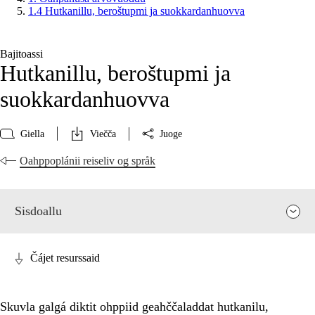
1.4 Hutkanillu, beroštupmi ja suokkardanhuovva
Bajitoassi
Hutkanillu, beroštupmi ja
suokkardanhuovva
Giella
Viečča
Juoge
Oahppoplánii reiseliv og språk
Sisdoallu
Čájet resurssaid
Skuvla galgá diktit ohppiid geahččaladdat hutkanilu,