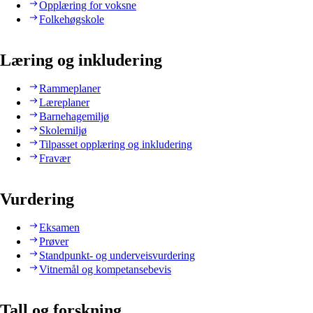
Opplæring for voksne
Folkehøgskole
Læring og inkludering
Rammeplaner
Læreplaner
Barnehagemiljø
Skolemiljø
Tilpasset opplæring og inkludering
Fravær
Vurdering
Eksamen
Prøver
Standpunkt- og underveisvurdering
Vitnemål og kompetansebevis
Tall og forskning