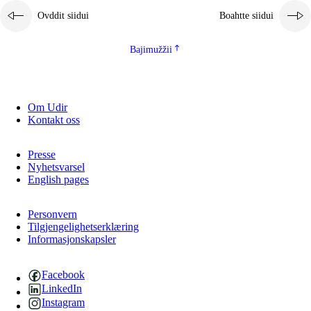
Ovddit siidui
Boahtte siidui
Bajimužžii
Om Udir
Kontakt oss
Presse
Nyhetsvarsel
English pages
Personvern
Tilgjengelighetserklæring
Informasjonskapsler
Facebook
LinkedIn
Instagram