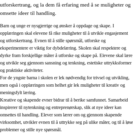
utforskertrang, og la dem få erfaring med å se muligheter og
omsette ideer til handling.
Barn og unge er nysgjerrige og ønsker å oppdage og skape. I
opplæringen skal elevene få rike muligheter til å utvikle engasjement
1.
Opplæringens verdigrunnlag
og utforskertrang. Evnen til å stille spørsmål, utforske og
eksperimentere er viktig for dybdelæring. Skolen skal respektere og
1.1
Menneskeverdet
dyrke fram forskjellige måter å utforske og skape på. Elevene skal lære
1.2
Identitet og kulturelt mangfold
og utvikle seg gjennom sansning og tenkning, estetiske uttrykksformer
og praktiske aktiviteter.
1.3
Kritisk tenkning og etisk bevissthet
For de yngste barna i skolen er lek nødvendig for trivsel og utvikling,
1.4
Skaperglede, engasjement og utforskertrang
men også i opplæringen som helhet gir lek muligheter til kreativ og
meningsfylt læring.
1.5
Respekt for naturen og miljøbevissthet
Kreative og skapende evner bidrar til å berike samfunnet. Samarbeid
1.6
Demokrati og medvirkning
inspirerer til nytenkning og entreprenørskap, slik at nye ideer kan
omsettes til handling. Elever som lærer om og gjennom skapende
virksomhet, utvikler evnen til å uttrykke seg på ulike måter, og til å løse
problemer og stille nye spørsmål.