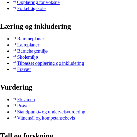
Opplæring for voksne
Folkehøgskole
Læring og inkludering
Rammeplaner
Læreplaner
Barnehagemiljø
Skolemiljø
Tilpasset opplæring og inkludering
Fravær
Vurdering
Eksamen
Prøver
Standpunkt- og underveisvurdering
Vitnemål og kompetansebevis
Tall og forskning