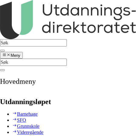
Meny
Hovedmeny
Utdanningsløpet
Barnehage
SFO
Grunnskole
Videregående