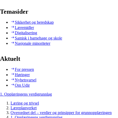
Temasider
Sikkerhet og beredskap
Læremidler
Digitalisering
Samisk i barnehage og skole
Nasjonale minoriteter
Aktuelt
For pressen
Høringer
Nyhetsvarsel
Om Udir
1. Opplæringens verdigrunnlag
Læring og trivsel
Læreplanverket
Overordnet del – verdier og prinsipper for grunnopplæringen
1. Opplæringens verdigrunnlag