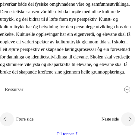
påverkar både dei fysiske omgivnadene våre og samfunnsutviklinga.
Den estetiske sansen vår blir utvikla i møte med ulike kulturelle
uttrykk, og dei bidrar til å løfte fram nye perspektiv. Kunst- og
kulturuttrykk har òg betydning for den personlege utviklinga hos den
enkelte. Kulturelle opplevingar har ein eigenverdi, og elevane skal få
oppleve eit variert spekter av kulturuttrykk gjennom tida si i skolen.
I eit større perspektiv er skapande læringsprosessar òg ein føresetnad
for danninga og identitetsutviklinga til elevane. Skolen skal verdsetje
og stimulere vitelysta og skaparkrafta til elevane, og elevane skal få
bruke dei skapande kreftene sine gjennom heile grunnopplæringa.
Ressursar
Førre side
Neste side
Til toppen