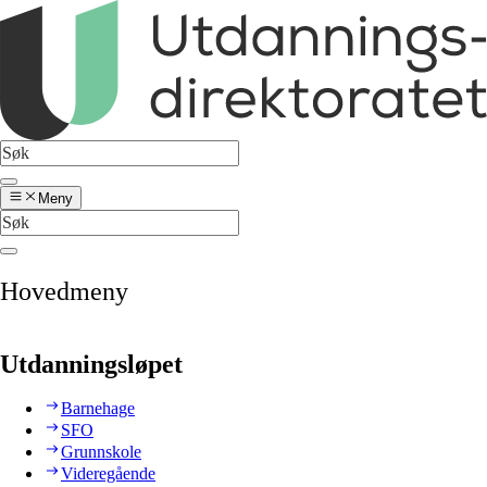
Meny
Hovedmeny
Utdanningsløpet
Barnehage
SFO
Grunnskole
Videregående