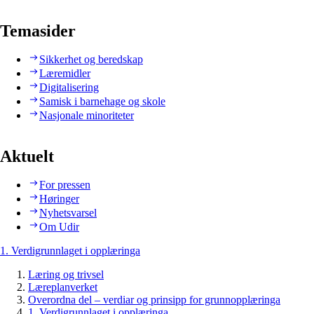
Temasider
Sikkerhet og beredskap
Læremidler
Digitalisering
Samisk i barnehage og skole
Nasjonale minoriteter
Aktuelt
For pressen
Høringer
Nyhetsvarsel
Om Udir
1. Verdigrunnlaget i opplæringa
Læring og trivsel
Læreplanverket
Overordna del – verdiar og prinsipp for grunnopplæringa
1. Verdigrunnlaget i opplæringa