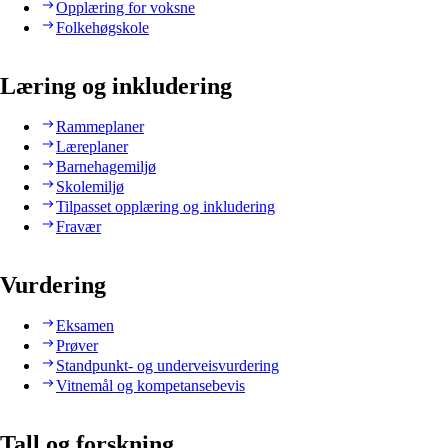
Opplæring for voksne
Folkehøgskole
Læring og inkludering
Rammeplaner
Læreplaner
Barnehagemiljø
Skolemiljø
Tilpasset opplæring og inkludering
Fravær
Vurdering
Eksamen
Prøver
Standpunkt- og underveisvurdering
Vitnemål og kompetansebevis
Tall og forskning