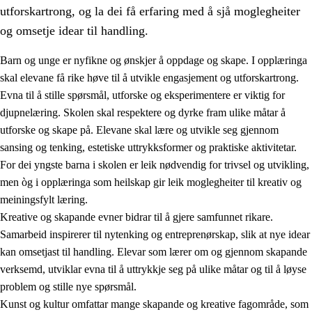
utforskartrong, og la dei få erfaring med å sjå moglegheiter
og omsetje idear til handling.
Barn og unge er nyfikne og ønskjer å oppdage og skape. I opplæringa
skal elevane få rike høve til å utvikle engasjement og utforskartrong.
1.
Verdigrunnlaget i opplæringa
Evna til å stille spørsmål, utforske og eksperimentere er viktig for
djupnelæring. Skolen skal respektere og dyrke fram ulike måtar å
1.1
Menneskeverdet
utforske og skape på. Elevane skal lære og utvikle seg gjennom
1.2
Identitet og kulturelt mangfald
sansing og tenking, estetiske uttrykksformer og praktiske aktivitetar.
For dei yngste barna i skolen er leik nødvendig for trivsel og utvikling,
1.3
Kritisk tenking og etisk bevisstheit
men òg i opplæringa som heilskap gir leik moglegheiter til kreativ og
1.4
Skaparglede, engasjement og utforskartrong
meiningsfylt læring.
Kreative og skapande evner bidrar til å gjere samfunnet rikare.
1.5
Respekt for naturen og miljøbevisstheit
Samarbeid inspirerer til nytenking og entreprenørskap, slik at nye idear
1.6
Demokrati og medverknad
kan omsetjast til handling. Elevar som lærer om og gjennom skapande
verksemd, utviklar evna til å uttrykkje seg på ulike måtar og til å løyse
problem og stille nye spørsmål.
Kunst og kultur omfattar mange skapande og kreative fagområde, som