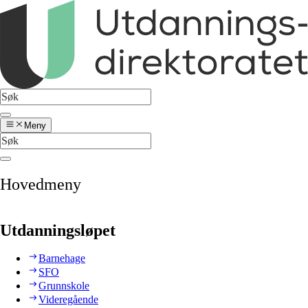
Meny
Hovedmeny
Utdanningsløpet
Barnehage
SFO
Grunnskole
Videregående