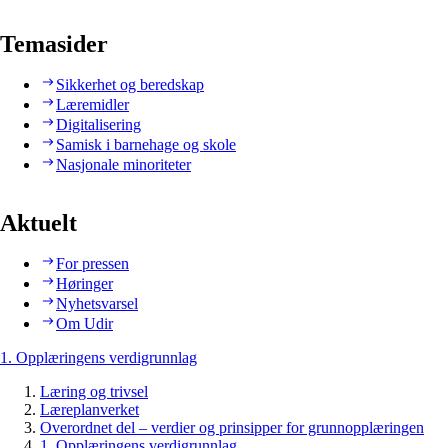
Temasider
Sikkerhet og beredskap
Læremidler
Digitalisering
Samisk i barnehage og skole
Nasjonale minoriteter
Aktuelt
For pressen
Høringer
Nyhetsvarsel
Om Udir
1. Opplæringens verdigrunnlag
Læring og trivsel
Læreplanverket
Overordnet del – verdier og prinsipper for grunnopplæringen
1. Opplæringens verdigrunnlag