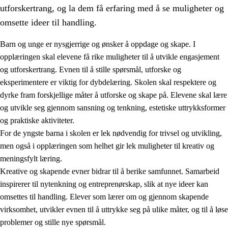
utforskertrang, og la dem få erfaring med å se muligheter og
omsette ideer til handling.
Barn og unge er nysgjerrige og ønsker å oppdage og skape. I
opplæringen skal elevene få rike muligheter til å utvikle engasjement
1.
Opplæringens verdigrunnlag
og utforskertrang. Evnen til å stille spørsmål, utforske og
eksperimentere er viktig for dybdelæring. Skolen skal respektere og
1.1
Menneskeverdet
dyrke fram forskjellige måter å utforske og skape på. Elevene skal lære
1.2
Identitet og kulturelt mangfold
og utvikle seg gjennom sansning og tenkning, estetiske uttrykksformer
og praktiske aktiviteter.
1.3
Kritisk tenkning og etisk bevissthet
For de yngste barna i skolen er lek nødvendig for trivsel og utvikling,
1.4
Skaperglede, engasjement og utforskertrang
men også i opplæringen som helhet gir lek muligheter til kreativ og
meningsfylt læring.
1.5
Respekt for naturen og miljøbevissthet
Kreative og skapende evner bidrar til å berike samfunnet. Samarbeid
1.6
Demokrati og medvirkning
inspirerer til nytenkning og entreprenørskap, slik at nye ideer kan
omsettes til handling. Elever som lærer om og gjennom skapende
virksomhet, utvikler evnen til å uttrykke seg på ulike måter, og til å løse
problemer og stille nye spørsmål.