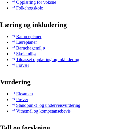
Opplæring for voksne
Folkehøgskole
Læring og inkludering
Rammeplaner
Læreplaner
Barnehagemiljø
Skolemiljø
Tilpasset opplæring og inkludering
Fravær
Vurdering
Eksamen
Prøver
Standpunkt- og underveisvurdering
Vitnemål og kompetansebevis
Tall og forskning