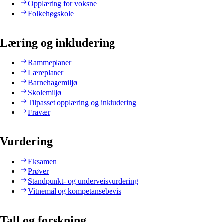
Opplæring for voksne
Folkehøgskole
Læring og inkludering
Rammeplaner
Læreplaner
Barnehagemiljø
Skolemiljø
Tilpasset opplæring og inkludering
Fravær
Vurdering
Eksamen
Prøver
Standpunkt- og underveisvurdering
Vitnemål og kompetansebevis
Tall og forskning