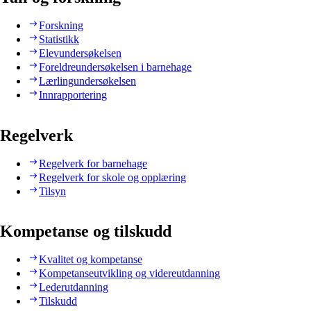
Forskning
Statistikk
Elevundersøkelsen
Foreldreundersøkelsen i barnehage
Lærlingundersøkelsen
Innrapportering
Regelverk
Regelverk for barnehage
Regelverk for skole og opplæring
Tilsyn
Kompetanse og tilskudd
Kvalitet og kompetanse
Kompetanseutvikling og videreutdanning
Lederutdanning
Tilskudd