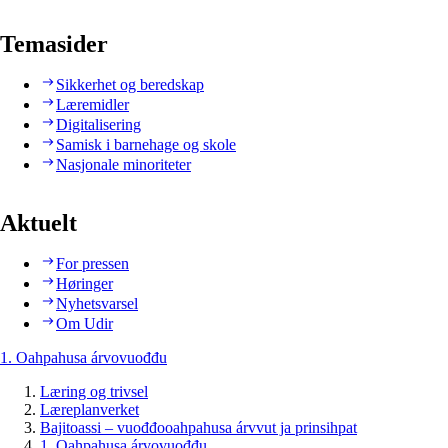
Temasider
Sikkerhet og beredskap
Læremidler
Digitalisering
Samisk i barnehage og skole
Nasjonale minoriteter
Aktuelt
For pressen
Høringer
Nyhetsvarsel
Om Udir
1. Oahpahusa árvovuođđu
Læring og trivsel
Læreplanverket
Bajitoassi – vuođđooahpahusa árvvut ja prinsihpat
1. Oahpahusa árvovuođđu