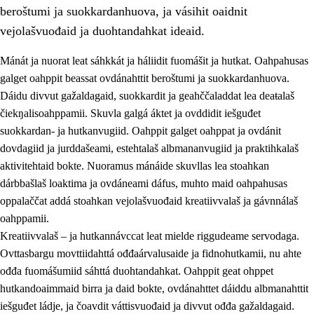
beroštumi ja suokkardanhuova, ja vásihit oaidnit
vejolašvuođaid ja duohtandahkat ideaid.
Mánát ja nuorat leat sáhkkát ja háliidit fuomášit ja hutkat. Oahpahusas
galget oahppit beassat ovdánahttit beroštumi ja suokkardanhuova.
1.
Oahpahusa árvovuođđu
Dáidu divvut gažaldagaid, suokkardit ja geahččaladdat lea deaŧalaš
čiekŋalisoahppamii. Skuvla galgá áktet ja ovddidit iešguđet
1.1
Olmmošárvu
suokkardan- ja hutkanvugiid. Oahppit galget oahppat ja ovdánit
1.2
Identitehta ja kultuvrralaš girjáivuohta
dovdagiid ja jurddašeami, estehtalaš albmananvugiid ja praktihkalaš
aktivitehtaid bokte. Nuoramus mánáide skuvllas lea stoahkan
1.3
Kritihkalaš jurddašeapmi ja ehtalaš diđolašvuohta
dárbbašlaš loaktima ja ovdáneami dáfus, muhto maid oahpahusas
1.4
Hutkanillu, beroštupmi ja suokkardanhuovva
oppalaččat addá stoahkan vejolašvuođaid kreatiivvalaš ja gávnnálaš
oahppamii.
1.5
Luondduákten ja birasdiđolašvuohta
Kreatiivvalaš – ja hutkannávccat leat mielde riggudeame servodaga.
1.6
Demokratiija ja mielváikkuheapmi
Ovttasbargu movttiidahttá ođđaárvalusaide ja fidnohutkamii, nu ahte
ođđa fuomášumiid sáhttá duohtandahkat. Oahppit geat ohppet
hutkandoaimmaid birra ja daid bokte, ovdánahttet dáiddu albmanahttit
iešguđet ládje, ja čoavdit váttisvuođaid ja divvut ođđa gažaldagaid.