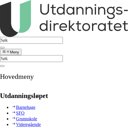
Meny
Hovedmeny
Utdanningsløpet
Barnehage
SFO
Grunnskole
Videregående