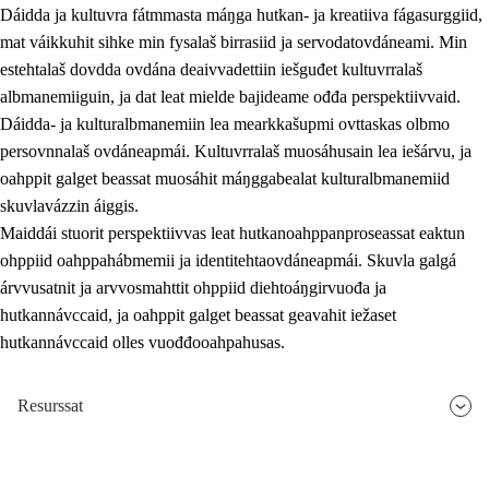
Dáidda ja kultuvra fátmmasta máŋga hutkan- ja kreatiiva fágasurggiid,
mat váikkuhit sihke min fysalaš birrasiid ja servodatovdáneami. Min
estehtalaš dovdda ovdána deaivvadettiin iešguđet kultuvrralaš
albmanemiiguin, ja dat leat mielde bajideame ođđa perspektiivvaid.
Dáidda- ja kulturalbmanemiin lea mearkkašupmi ovttaskas olbmo
persovnnalaš ovdáneapmái. Kultuvrralaš muosáhusain lea iešárvu, ja
oahppit galget beassat muosáhit máŋggabealat kulturalbmanemiid
skuvlavázzin áiggis.
Maiddái stuorit perspektiivvas leat hutkanoahppanproseassat eaktun
ohppiid oahppahábmemii ja identitehtaovdáneapmái. Skuvla galgá
árvvusatnit ja arvvosmahttit ohppiid diehtoáŋgirvuođa ja
hutkannávccaid, ja oahppit galget beassat geavahit iežaset
hutkannávccaid olles vuođđooahpahusas.
Resurssat