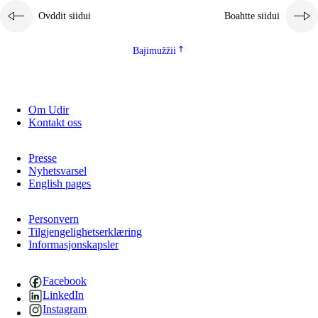
Ovddit siidui
Boahtte siidui
Bajimužžii
Om Udir
Kontakt oss
Presse
Nyhetsvarsel
English pages
Personvern
Tilgjengelighetserklæring
Informasjonskapsler
Facebook
LinkedIn
Instagram