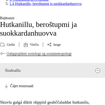
1.4 Hutkanillu, beroštupmi ja suokkardanhuovva
Bajitoassi
Hutkanillu, beroštupmi ja
suokkardanhuovva
Giella
Viečča
Juoge
Oahppoplánii sosiologi og sosialantropologi
Sisdoallu
Čájet resurssaid
Skuvla galgá diktit ohppiid geahččaladdat hutkanilu,