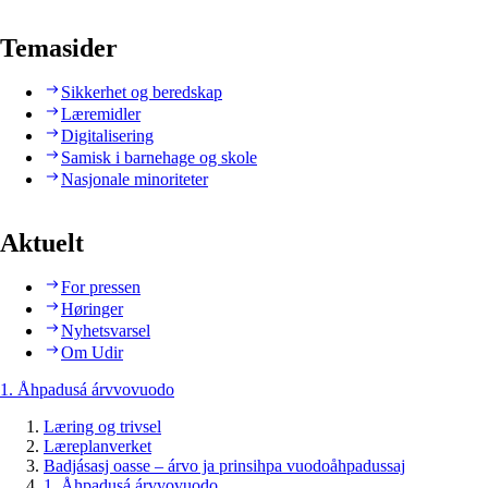
Temasider
Sikkerhet og beredskap
Læremidler
Digitalisering
Samisk i barnehage og skole
Nasjonale minoriteter
Aktuelt
For pressen
Høringer
Nyhetsvarsel
Om Udir
1. Åhpadusá árvvovuodo
Læring og trivsel
Læreplanverket
Badjásasj oasse – árvo ja prinsihpa vuodoåhpadussaj
1. Åhpadusá árvvovuodo