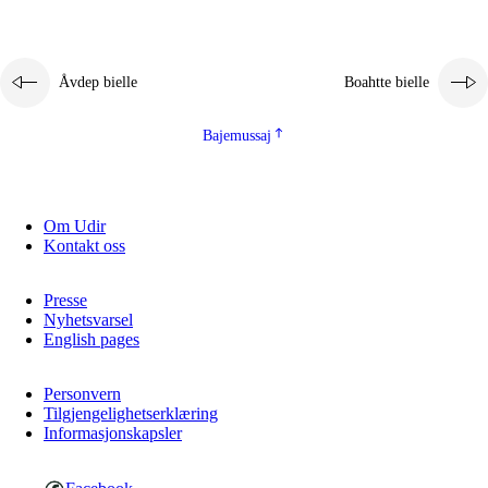
Åvdep bielle
Boahtte bielle
Bajemussaj
Om Udir
Kontakt oss
Presse
Nyhetsvarsel
English pages
Personvern
Tilgjengelighetserklæring
Informasjonskapsler