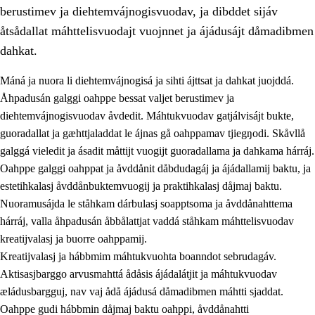
berustimev ja diehtemvájnogisvuodav, ja dibddet sijáv
åtsådallat máhttelisvuodajt vuojnnet ja ájádusájt dåmadibmen
dahkat.
Máná ja nuora li diehtemvájnogisá ja sihti ájttsat ja dahkat juojddá.
1.
Åhpadusá árvvovuodo
Åhpadusán galggi oahppe bessat valjet berustimev ja
diehtemvájnogisvuodav åvdedit. Máhtukvuodav gatjálvisájt bukte,
1.1
Almasjárvvo
guoradallat ja gæhttjaladdat le ájnas gå oahppamav tjiegŋodi. Skåvllå
1.2
Identitiehtta ja kultuvralasj moattevuohta
galggá vieledit ja ásadit måttijt vuogijt guoradallama ja dahkama hárráj.
Oahppe galggi oahppat ja åvddånit dåbdudagáj ja ájádallamij baktu, ja
1.3
Lájttális ájádallam ja estetihkalasj diedulasjvuohta
estetihkalasj åvddånbuktemvuogij ja praktihkalasj dåjmaj baktu.
1.4
Dahkamávvo, berustibme ja diehtemvájnogisvuohta
Nuoramusájda le ståhkam dárbulasj soapptsoma ja åvddånahttema
hárráj, valla åhpadusán åbbålattjat vaddá ståhkam máhttelisvuodav
1.5
Vieledus luonnduj ja birásdiedulasjvuohta
kreatijvalasj ja buorre oahppamij.
1.6
Demokratijja ja oassálasstem
Kreatijvalasj ja hábbmim máhtukvuohta boanndot sebrudagáv.
Aktisasjbarggo arvusmahttá ådåsis ájádalátjit ja máhtukvuodav
æládusbargguj, nav vaj ådå ájádusá dåmadibmen máhtti sjaddat.
Oahppe gudi hábbmin dåjmaj baktu oahppi, åvddånahtti