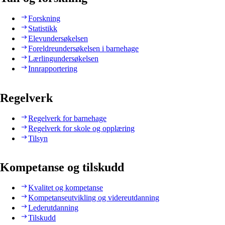
Forskning
Statistikk
Elevundersøkelsen
Foreldreundersøkelsen i barnehage
Lærlingundersøkelsen
Innrapportering
Regelverk
Regelverk for barnehage
Regelverk for skole og opplæring
Tilsyn
Kompetanse og tilskudd
Kvalitet og kompetanse
Kompetanseutvikling og videreutdanning
Lederutdanning
Tilskudd