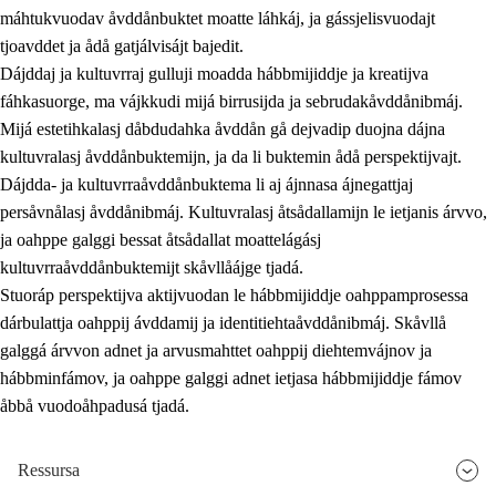
máhtukvuodav åvddånbuktet moatte láhkáj, ja gássjelisvuodajt
tjoavddet ja ådå gatjálvisájt bajedit.
Dájddaj ja kultuvrraj gulluji moadda hábbmijiddje ja kreatijva
fáhkasuorge, ma vájkkudi mijá birrusijda ja sebrudakåvddånibmáj.
Mijá estetihkalasj dåbdudahka åvddån gå dejvadip duojna dájna
kultuvralasj åvddånbuktemijn, ja da li buktemin ådå perspektijvajt.
Dájdda- ja kultuvrraåvddånbuktema li aj ájnnasa ájnegattjaj
persåvnålasj åvddånibmáj. Kultuvralasj åtsådallamijn le ietjanis árvvo,
ja oahppe galggi bessat åtsådallat moattelágásj
kultuvrraåvddånbuktemijt skåvllåájge tjadá.
Stuoráp perspektijva aktijvuodan le hábbmijiddje oahppamprosessa
dárbulattja oahppij ávddamij ja identitiehtaåvddånibmáj. Skåvllå
galggá árvvon adnet ja arvusmahttet oahppij diehtemvájnov ja
hábbminfámov, ja oahppe galggi adnet ietjasa hábbmijiddje fámov
åbbå vuodoåhpadusá tjadá.
Ressursa