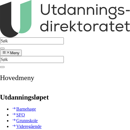
Meny
Hovedmeny
Utdanningsløpet
Barnehage
SFO
Grunnskole
Videregående