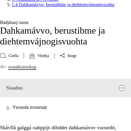
1.4 Dahkamávvo, berustibme ja diehtemvájnogisvuohta
Badjásasj oasse
Dahkamávvo, berustibme ja
diehtemvájnogisvuohta
Giella
Viedtja
Juoge
sosialkunnskap
Sisadno
Vuoseda ressursajt
Skåvllå galggá oahppijt dibddet dahkamávov vuosedit,