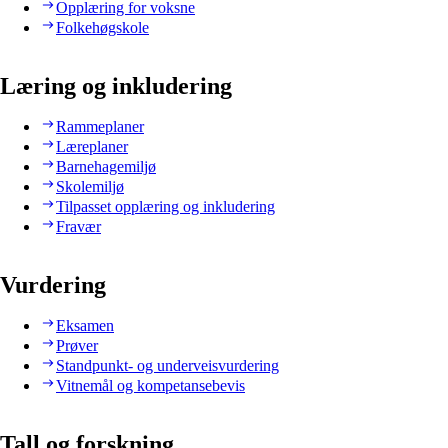
Opplæring for voksne
Folkehøgskole
Læring og inkludering
Rammeplaner
Læreplaner
Barnehagemiljø
Skolemiljø
Tilpasset opplæring og inkludering
Fravær
Vurdering
Eksamen
Prøver
Standpunkt- og underveisvurdering
Vitnemål og kompetansebevis
Tall og forskning