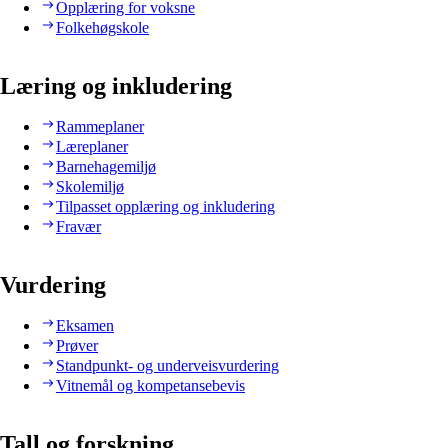
Opplæring for voksne
Folkehøgskole
Læring og inkludering
Rammeplaner
Læreplaner
Barnehagemiljø
Skolemiljø
Tilpasset opplæring og inkludering
Fravær
Vurdering
Eksamen
Prøver
Standpunkt- og underveisvurdering
Vitnemål og kompetansebevis
Tall og forskning