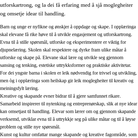
utforskartrong, og la dei få erfaring med å sjå moglegheiter
og omsetje idear til handling.
Barn og unge er nyfikne og ønskjer å oppdage og skape. I opplæringa
skal elevane få rike høve til å utvikle engasjement og utforskartrong.
1.
Verdigrunnlaget i opplæringa
Evna til å stille spørsmål, utforske og eksperimentere er viktig for
djupnelæring. Skolen skal respektere og dyrke fram ulike måtar å
1.1
Menneskeverdet
utforske og skape på. Elevane skal lære og utvikle seg gjennom
1.2
Identitet og kulturelt mangfald
sansing og tenking, estetiske uttrykksformer og praktiske aktivitetar.
For dei yngste barna i skolen er leik nødvendig for trivsel og utvikling,
1.3
Kritisk tenking og etisk bevisstheit
men òg i opplæringa som heilskap gir leik moglegheiter til kreativ og
1.4
Skaparglede, engasjement og utforskartrong
meiningsfylt læring.
Kreative og skapande evner bidrar til å gjere samfunnet rikare.
1.5
Respekt for naturen og miljøbevisstheit
Samarbeid inspirerer til nytenking og entreprenørskap, slik at nye idear
1.6
Demokrati og medverknad
kan omsetjast til handling. Elevar som lærer om og gjennom skapande
verksemd, utviklar evna til å uttrykkje seg på ulike måtar og til å løyse
problem og stille nye spørsmål.
Kunst og kultur omfattar mange skapande og kreative fagområde, som