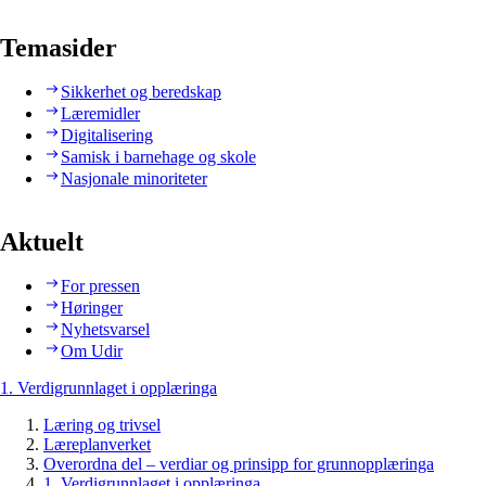
Temasider
Sikkerhet og beredskap
Læremidler
Digitalisering
Samisk i barnehage og skole
Nasjonale minoriteter
Aktuelt
For pressen
Høringer
Nyhetsvarsel
Om Udir
1. Verdigrunnlaget i opplæringa
Læring og trivsel
Læreplanverket
Overordna del – verdiar og prinsipp for grunnopplæringa
1. Verdigrunnlaget i opplæringa