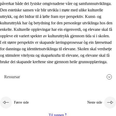
påverkar både dei fysiske omgivnadene våre og samfunnsutviklinga.
Den estetiske sansen vår blir utvikla i møte med ulike kulturelle
uttrykk, og dei bidrar til å løfte fram nye perspektiv. Kunst- og
kulturuttrykk har òg betydning for den personlege utviklinga hos den
enkelte. Kulturelle opplevingar har ein eigenverdi, og elevane skal få
oppleve eit variert spekter av kulturuttrykk gjennom tida si i skolen.
I eit større perspektiv er skapande læringsprosessar òg ein føresetnad
for danninga og identitetsutviklinga til elevane. Skolen skal verdsetje
og stimulere vitelysta og skaparkrafta til elevane, og elevane skal få
bruke dei skapande kreftene sine gjennom heile grunnopplæringa.
Ressursar
Førre side
Neste side
Til toppen