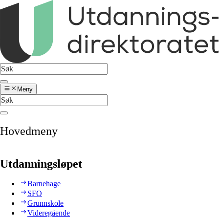
Meny
Hovedmeny
Utdanningsløpet
Barnehage
SFO
Grunnskole
Videregående