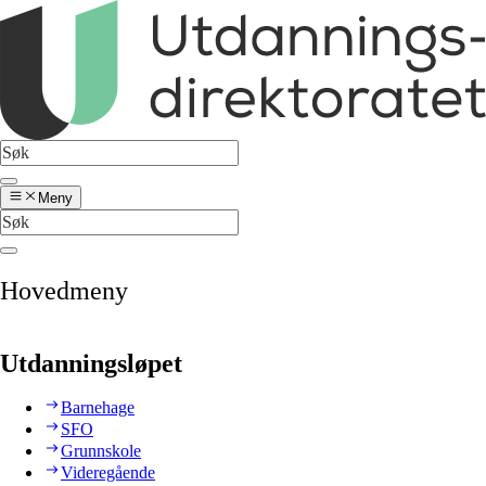
Meny
Hovedmeny
Utdanningsløpet
Barnehage
SFO
Grunnskole
Videregående