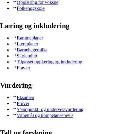
Opplæring for voksne
Folkehøgskole
Læring og inkludering
Rammeplaner
Læreplaner
Barnehagemiljø
Skolemiljø
Tilpasset opplæring og inkludering
Fravær
Vurdering
Eksamen
Prøver
Standpunkt- og underveisvurdering
Vitnemål og kompetansebevis
Tall og forskning