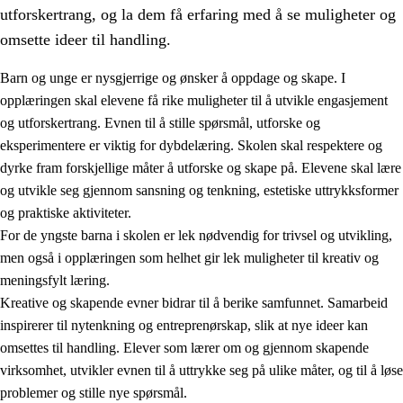
utforskertrang, og la dem få erfaring med å se muligheter og
omsette ideer til handling.
Barn og unge er nysgjerrige og ønsker å oppdage og skape. I
opplæringen skal elevene få rike muligheter til å utvikle engasjement
1.
Opplæringens verdigrunnlag
og utforskertrang. Evnen til å stille spørsmål, utforske og
eksperimentere er viktig for dybdelæring. Skolen skal respektere og
1.1
Menneskeverdet
dyrke fram forskjellige måter å utforske og skape på. Elevene skal lære
1.2
Identitet og kulturelt mangfold
og utvikle seg gjennom sansning og tenkning, estetiske uttrykksformer
og praktiske aktiviteter.
1.3
Kritisk tenkning og etisk bevissthet
For de yngste barna i skolen er lek nødvendig for trivsel og utvikling,
1.4
Skaperglede, engasjement og utforskertrang
men også i opplæringen som helhet gir lek muligheter til kreativ og
meningsfylt læring.
1.5
Respekt for naturen og miljøbevissthet
Kreative og skapende evner bidrar til å berike samfunnet. Samarbeid
1.6
Demokrati og medvirkning
inspirerer til nytenkning og entreprenørskap, slik at nye ideer kan
omsettes til handling. Elever som lærer om og gjennom skapende
virksomhet, utvikler evnen til å uttrykke seg på ulike måter, og til å løse
problemer og stille nye spørsmål.