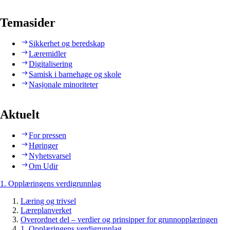
Temasider
Sikkerhet og beredskap
Læremidler
Digitalisering
Samisk i barnehage og skole
Nasjonale minoriteter
Aktuelt
For pressen
Høringer
Nyhetsvarsel
Om Udir
1. Opplæringens verdigrunnlag
Læring og trivsel
Læreplanverket
Overordnet del – verdier og prinsipper for grunnopplæringen
1. Opplæringens verdigrunnlag