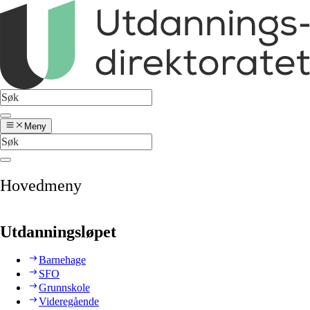
Meny
Hovedmeny
Utdanningsløpet
Barnehage
SFO
Grunnskole
Videregående