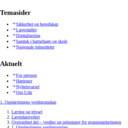
Temasider
Sikkerhet og beredskap
Læremidler
Digitalisering
Samisk i barnehage og skole
Nasjonale minoriteter
Aktuelt
For pressen
Høringer
Nyhetsvarsel
Om Udir
1. Opplæringens verdigrunnlag
Læring og trivsel
Læreplanverket
Overordnet del – verdier og prinsipper for grunnopplæringen
1. Opplæringens verdigrunnlag