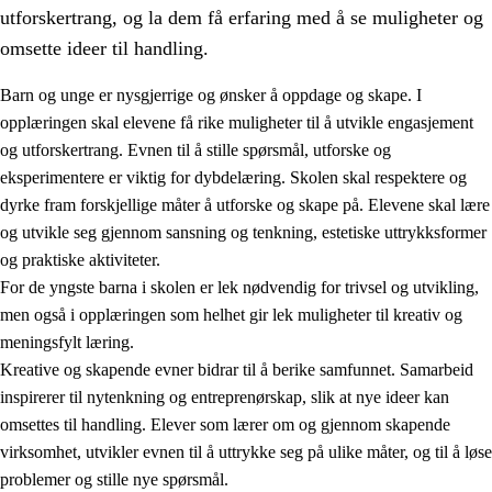
utforskertrang, og la dem få erfaring med å se muligheter og
omsette ideer til handling.
Barn og unge er nysgjerrige og ønsker å oppdage og skape. I
opplæringen skal elevene få rike muligheter til å utvikle engasjement
1.
Opplæringens verdigrunnlag
og utforskertrang. Evnen til å stille spørsmål, utforske og
eksperimentere er viktig for dybdelæring. Skolen skal respektere og
1.1
Menneskeverdet
dyrke fram forskjellige måter å utforske og skape på. Elevene skal lære
1.2
Identitet og kulturelt mangfold
og utvikle seg gjennom sansning og tenkning, estetiske uttrykksformer
og praktiske aktiviteter.
1.3
Kritisk tenkning og etisk bevissthet
For de yngste barna i skolen er lek nødvendig for trivsel og utvikling,
1.4
Skaperglede, engasjement og utforskertrang
men også i opplæringen som helhet gir lek muligheter til kreativ og
meningsfylt læring.
1.5
Respekt for naturen og miljøbevissthet
Kreative og skapende evner bidrar til å berike samfunnet. Samarbeid
1.6
Demokrati og medvirkning
inspirerer til nytenkning og entreprenørskap, slik at nye ideer kan
omsettes til handling. Elever som lærer om og gjennom skapende
virksomhet, utvikler evnen til å uttrykke seg på ulike måter, og til å løse
problemer og stille nye spørsmål.