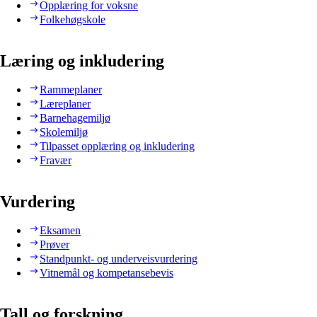
Opplæring for voksne
Folkehøgskole
Læring og inkludering
Rammeplaner
Læreplaner
Barnehagemiljø
Skolemiljø
Tilpasset opplæring og inkludering
Fravær
Vurdering
Eksamen
Prøver
Standpunkt- og underveisvurdering
Vitnemål og kompetansebevis
Tall og forskning