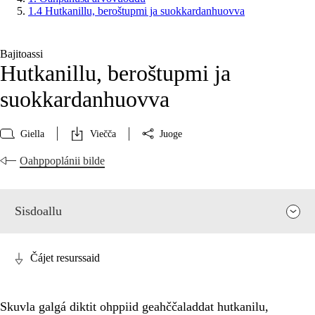
1.4 Hutkanillu, beroštupmi ja suokkardanhuovva
Bajitoassi
Hutkanillu, beroštupmi ja
suokkardanhuovva
Giella
Viečča
Juoge
Oahppoplánii bilde
Sisdoallu
Čájet resurssaid
Skuvla galgá diktit ohppiid geahččaladdat hutkanilu,