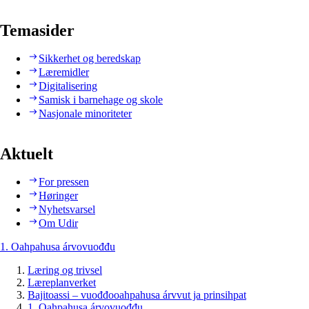
Temasider
Sikkerhet og beredskap
Læremidler
Digitalisering
Samisk i barnehage og skole
Nasjonale minoriteter
Aktuelt
For pressen
Høringer
Nyhetsvarsel
Om Udir
1. Oahpahusa árvovuođđu
Læring og trivsel
Læreplanverket
Bajitoassi – vuođđooahpahusa árvvut ja prinsihpat
1. Oahpahusa árvovuođđu