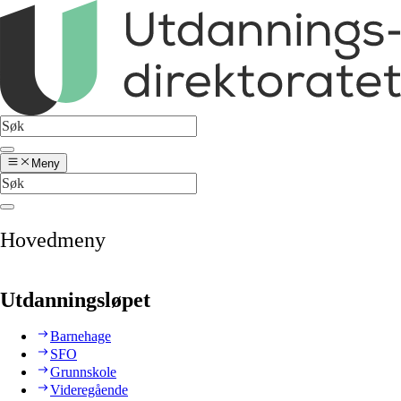
Meny
Hovedmeny
Utdanningsløpet
Barnehage
SFO
Grunnskole
Videregående