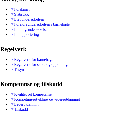
Forskning
Statistikk
Elevundersøkelsen
Foreldreundersøkelsen i barnehage
Lærlingundersøkelsen
Innrapportering
Regelverk
Regelverk for barnehage
Regelverk for skole og opplæring
Tilsyn
Kompetanse og tilskudd
Kvalitet og kompetanse
Kompetanseutvikling og videreutdanning
Lederutdanning
Tilskudd