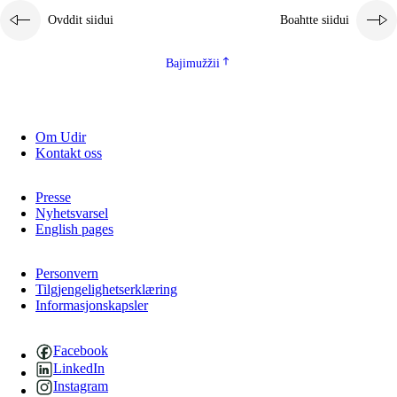
Ovddit siidui
Boahtte siidui
Bajimužžii
Om Udir
Kontakt oss
Presse
Nyhetsvarsel
English pages
Personvern
Tilgjengelighetserklæring
Informasjonskapsler
Facebook
LinkedIn
Instagram