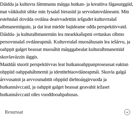
Dáidda ja kultuvra fátmmasta máŋga hutkan- ja kreatiiva fágasurggiid,
mat váikkuhit sihke min fysalaš birrasiid ja servodatovdáneami. Min
estehtalaš dovdda ovdána deaivvadettiin iešguđet kultuvrralaš
albmanemiiguin, ja dat leat mielde bajideame ođđa perspektiivvaid.
Dáidda- ja kulturalbmanemiin lea mearkkašupmi ovttaskas olbmo
persovnnalaš ovdáneapmái. Kultuvrralaš muosáhusain lea iešárvu, ja
oahppit galget beassat muosáhit máŋggabealat kulturalbmanemiid
skuvlavázzin áiggis.
Maiddái stuorit perspektiivvas leat hutkanoahppanproseassat eaktun
ohppiid oahppahábmemii ja identitehtaovdáneapmái. Skuvla galgá
árvvusatnit ja arvvosmahttit ohppiid diehtoáŋgirvuođa ja
hutkannávccaid, ja oahppit galget beassat geavahit iežaset
hutkannávccaid olles vuođđooahpahusas.
Resurssat