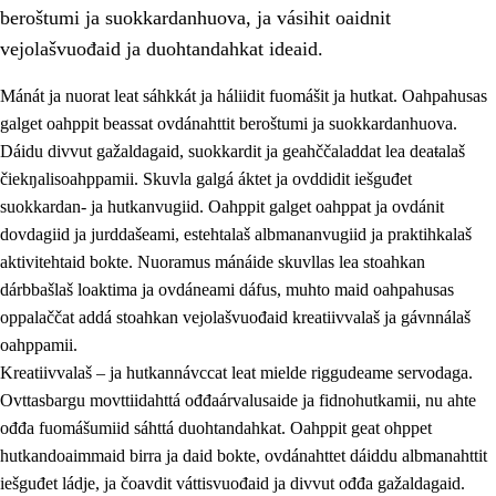
beroštumi ja suokkardanhuova, ja vásihit oaidnit
vejolašvuođaid ja duohtandahkat ideaid.
Mánát ja nuorat leat sáhkkát ja háliidit fuomášit ja hutkat. Oahpahusas
galget oahppit beassat ovdánahttit beroštumi ja suokkardanhuova.
1.
Oahpahusa árvovuođđu
Dáidu divvut gažaldagaid, suokkardit ja geahččaladdat lea deaŧalaš
čiekŋalisoahppamii. Skuvla galgá áktet ja ovddidit iešguđet
1.1
Olmmošárvu
suokkardan- ja hutkanvugiid. Oahppit galget oahppat ja ovdánit
1.2
Identitehta ja kultuvrralaš girjáivuohta
dovdagiid ja jurddašeami, estehtalaš albmananvugiid ja praktihkalaš
aktivitehtaid bokte. Nuoramus mánáide skuvllas lea stoahkan
1.3
Kritihkalaš jurddašeapmi ja ehtalaš diđolašvuohta
dárbbašlaš loaktima ja ovdáneami dáfus, muhto maid oahpahusas
1.4
Hutkanillu, beroštupmi ja suokkardanhuovva
oppalaččat addá stoahkan vejolašvuođaid kreatiivvalaš ja gávnnálaš
oahppamii.
1.5
Luondduákten ja birasdiđolašvuohta
Kreatiivvalaš – ja hutkannávccat leat mielde riggudeame servodaga.
1.6
Demokratiija ja mielváikkuheapmi
Ovttasbargu movttiidahttá ođđaárvalusaide ja fidnohutkamii, nu ahte
ođđa fuomášumiid sáhttá duohtandahkat. Oahppit geat ohppet
hutkandoaimmaid birra ja daid bokte, ovdánahttet dáiddu albmanahttit
iešguđet ládje, ja čoavdit váttisvuođaid ja divvut ođđa gažaldagaid.