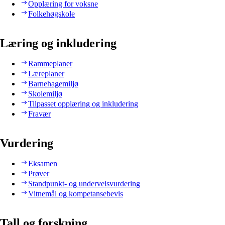
Opplæring for voksne
Folkehøgskole
Læring og inkludering
Rammeplaner
Læreplaner
Barnehagemiljø
Skolemiljø
Tilpasset opplæring og inkludering
Fravær
Vurdering
Eksamen
Prøver
Standpunkt- og underveisvurdering
Vitnemål og kompetansebevis
Tall og forskning