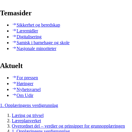
Temasider
Sikkerhet og beredskap
Læremidler
Digitalisering
Samisk i barnehage og skole
Nasjonale minoriteter
Aktuelt
For pressen
Høringer
Nyhetsvarsel
Om Udir
1. Opplæringens verdigrunnlag
Læring og trivsel
Læreplanverket
Overordnet del – verdier og prinsipper for grunnopplæringen
1. Opplæringens verdigrunnlag