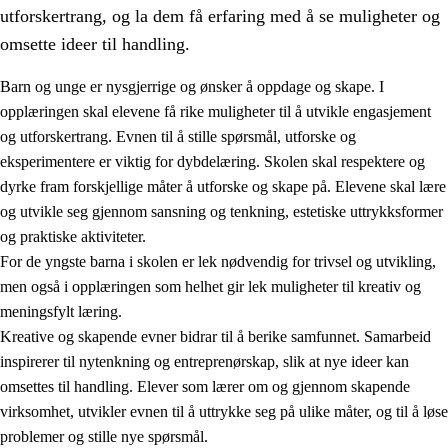
utforskertrang, og la dem få erfaring med å se muligheter og
omsette ideer til handling.
Barn og unge er nysgjerrige og ønsker å oppdage og skape. I
opplæringen skal elevene få rike muligheter til å utvikle engasjement
1.
Opplæringens verdigrunnlag
og utforskertrang. Evnen til å stille spørsmål, utforske og
eksperimentere er viktig for dybdelæring. Skolen skal respektere og
1.1
Menneskeverdet
dyrke fram forskjellige måter å utforske og skape på. Elevene skal lære
1.2
Identitet og kulturelt mangfold
og utvikle seg gjennom sansning og tenkning, estetiske uttrykksformer
og praktiske aktiviteter.
1.3
Kritisk tenkning og etisk bevissthet
For de yngste barna i skolen er lek nødvendig for trivsel og utvikling,
1.4
Skaperglede, engasjement og utforskertrang
men også i opplæringen som helhet gir lek muligheter til kreativ og
meningsfylt læring.
1.5
Respekt for naturen og miljøbevissthet
Kreative og skapende evner bidrar til å berike samfunnet. Samarbeid
1.6
Demokrati og medvirkning
inspirerer til nytenkning og entreprenørskap, slik at nye ideer kan
omsettes til handling. Elever som lærer om og gjennom skapende
virksomhet, utvikler evnen til å uttrykke seg på ulike måter, og til å løse
problemer og stille nye spørsmål.