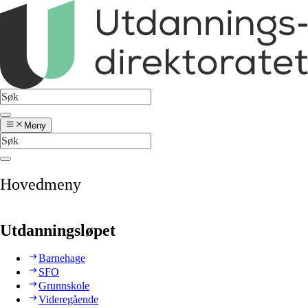
Meny
Hovedmeny
Utdanningsløpet
Barnehage
SFO
Grunnskole
Videregående