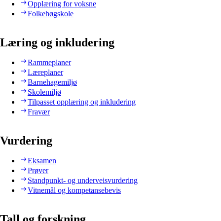
Opplæring for voksne
Folkehøgskole
Læring og inkludering
Rammeplaner
Læreplaner
Barnehagemiljø
Skolemiljø
Tilpasset opplæring og inkludering
Fravær
Vurdering
Eksamen
Prøver
Standpunkt- og underveisvurdering
Vitnemål og kompetansebevis
Tall og forskning