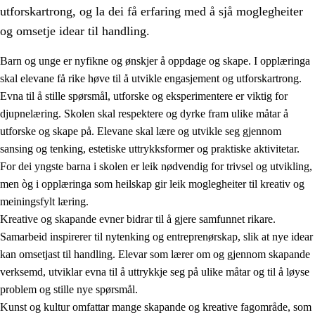
utforskartrong, og la dei få erfaring med å sjå moglegheiter
og omsetje idear til handling.
Barn og unge er nyfikne og ønskjer å oppdage og skape. I opplæringa
skal elevane få rike høve til å utvikle engasjement og utforskartrong.
1.
Verdigrunnlaget i opplæringa
Evna til å stille spørsmål, utforske og eksperimentere er viktig for
djupnelæring. Skolen skal respektere og dyrke fram ulike måtar å
1.1
Menneskeverdet
utforske og skape på. Elevane skal lære og utvikle seg gjennom
1.2
Identitet og kulturelt mangfald
sansing og tenking, estetiske uttrykksformer og praktiske aktivitetar.
For dei yngste barna i skolen er leik nødvendig for trivsel og utvikling,
1.3
Kritisk tenking og etisk bevisstheit
men òg i opplæringa som heilskap gir leik moglegheiter til kreativ og
1.4
Skaparglede, engasjement og utforskartrong
meiningsfylt læring.
Kreative og skapande evner bidrar til å gjere samfunnet rikare.
1.5
Respekt for naturen og miljøbevisstheit
Samarbeid inspirerer til nytenking og entreprenørskap, slik at nye idear
1.6
Demokrati og medverknad
kan omsetjast til handling. Elevar som lærer om og gjennom skapande
verksemd, utviklar evna til å uttrykkje seg på ulike måtar og til å løyse
problem og stille nye spørsmål.
Kunst og kultur omfattar mange skapande og kreative fagområde, som