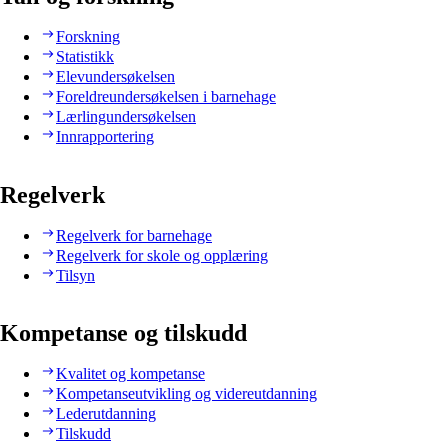
Forskning
Statistikk
Elevundersøkelsen
Foreldreundersøkelsen i barnehage
Lærlingundersøkelsen
Innrapportering
Regelverk
Regelverk for barnehage
Regelverk for skole og opplæring
Tilsyn
Kompetanse og tilskudd
Kvalitet og kompetanse
Kompetanseutvikling og videreutdanning
Lederutdanning
Tilskudd