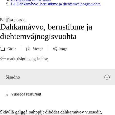
1.4 Dahkamávvo, berustibme ja diehtemvájnogisvuohta
Badjásasj oasse
Dahkamávvo, berustibme ja
diehtemvájnogisvuohta
Giella
Viedtja
Juoge
markedsføring og ledelse
Sisadno
Vuoseda ressursajt
Skåvllå galggá oahppijt dibddet dahkamávov vuosedit,