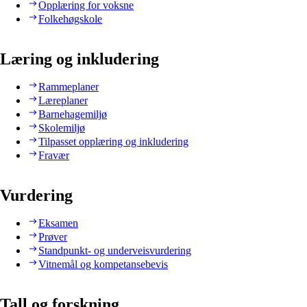
Opplæring for voksne
Folkehøgskole
Læring og inkludering
Rammeplaner
Læreplaner
Barnehagemiljø
Skolemiljø
Tilpasset opplæring og inkludering
Fravær
Vurdering
Eksamen
Prøver
Standpunkt- og underveisvurdering
Vitnemål og kompetansebevis
Tall og forskning