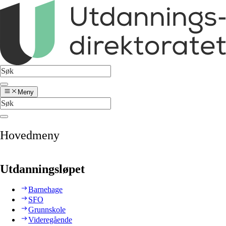
Meny
Hovedmeny
Utdanningsløpet
Barnehage
SFO
Grunnskole
Videregående