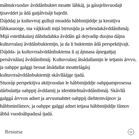
máhtukvuodav åvddånbuktet moatte láhkáj, ja gássjelisvuodajt
tjoavddet ja ådå gatjálvisájt bajedit.
Dájddaj ja kultuvrraj gulluji moadda hábbmijiddje ja kreatijva
fáhkasuorge, ma vájkkudi mijá birrusijda ja sebrudakåvddånibmáj.
Mijá estetihkalasj dåbdudahka åvddån gå dejvadip duojna dájna
kultuvralasj åvddånbuktemijn, ja da li buktemin ådå perspektijvajt.
Dájdda- ja kultuvrraåvddånbuktema li aj ájnnasa ájnegattjaj
persåvnålasj åvddånibmáj. Kultuvralasj åtsådallamijn le ietjanis árvvo,
ja oahppe galggi bessat åtsådallat moattelágásj
kultuvrraåvddånbuktemijt skåvllåájge tjadá.
Stuoráp perspektijva aktijvuodan le hábbmijiddje oahppamprosessa
dárbulattja oahppij ávddamij ja identitiehtaåvddånibmáj. Skåvllå
galggá árvvon adnet ja arvusmahttet oahppij diehtemvájnov ja
hábbminfámov, ja oahppe galggi adnet ietjasa hábbmijiddje fámov
åbbå vuodoåhpadusá tjadá.
Ressursa