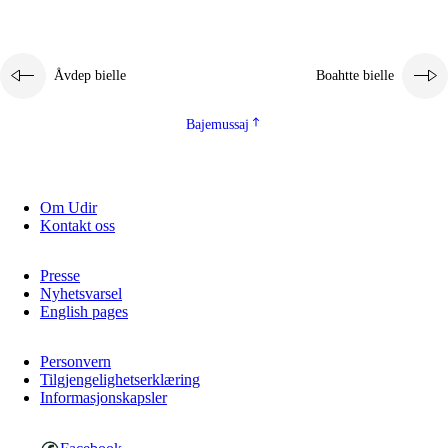
Åvdep bielle
Boahtte bielle
Bajemussaj
Om Udir
Kontakt oss
Presse
Nyhetsvarsel
English pages
Personvern
Tilgjengelighetserklæring
Informasjonskapsler