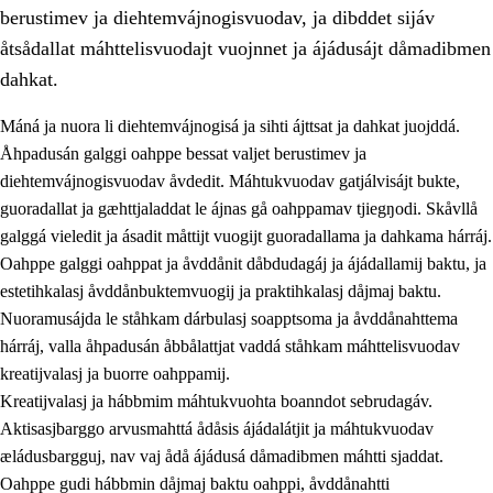
berustimev ja diehtemvájnogisvuodav, ja dibddet sijáv
åtsådallat máhttelisvuodajt vuojnnet ja ájádusájt dåmadibmen
dahkat.
Máná ja nuora li diehtemvájnogisá ja sihti ájttsat ja dahkat juojddá.
1.
Åhpadusá árvvovuodo
Åhpadusán galggi oahppe bessat valjet berustimev ja
diehtemvájnogisvuodav åvdedit. Máhtukvuodav gatjálvisájt bukte,
1.1
Almasjárvvo
guoradallat ja gæhttjaladdat le ájnas gå oahppamav tjiegŋodi. Skåvllå
1.2
Identitiehtta ja kultuvralasj moattevuohta
galggá vieledit ja ásadit måttijt vuogijt guoradallama ja dahkama hárráj.
Oahppe galggi oahppat ja åvddånit dåbdudagáj ja ájádallamij baktu, ja
1.3
Lájttális ájádallam ja estetihkalasj diedulasjvuohta
estetihkalasj åvddånbuktemvuogij ja praktihkalasj dåjmaj baktu.
1.4
Dahkamávvo, berustibme ja diehtemvájnogisvuohta
Nuoramusájda le ståhkam dárbulasj soapptsoma ja åvddånahttema
hárráj, valla åhpadusán åbbålattjat vaddá ståhkam máhttelisvuodav
1.5
Vieledus luonnduj ja birásdiedulasjvuohta
kreatijvalasj ja buorre oahppamij.
1.6
Demokratijja ja oassálasstem
Kreatijvalasj ja hábbmim máhtukvuohta boanndot sebrudagáv.
Aktisasjbarggo arvusmahttá ådåsis ájádalátjit ja máhtukvuodav
æládusbargguj, nav vaj ådå ájádusá dåmadibmen máhtti sjaddat.
Oahppe gudi hábbmin dåjmaj baktu oahppi, åvddånahtti