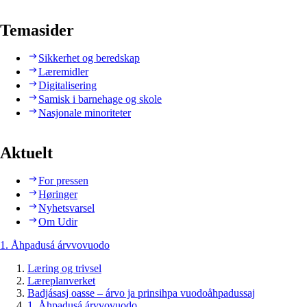
Temasider
Sikkerhet og beredskap
Læremidler
Digitalisering
Samisk i barnehage og skole
Nasjonale minoriteter
Aktuelt
For pressen
Høringer
Nyhetsvarsel
Om Udir
1. Åhpadusá árvvovuodo
Læring og trivsel
Læreplanverket
Badjásasj oasse – árvo ja prinsihpa vuodoåhpadussaj
1. Åhpadusá árvvovuodo