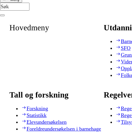
Hovedmeny
Utdanni
Barn
SFO
Grun
Vide
Oppl
Folk
Tall og forskning
Regelve
Forskning
Rege
Statistikk
Rege
Elevundersøkelsen
Tilsy
Foreldreundersøkelsen i barnehage