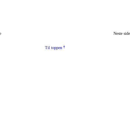
e
Neste sid
Til toppen