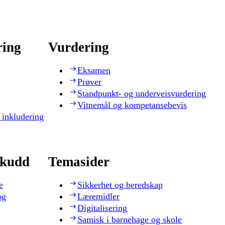
ring
Vurdering
Eksamen
Prøver
Standpunkt- og underveisvurdering
Vitnemål og kompetansebevis
 inkludering
skudd
Temasider
e
Sikkerhet og beredskap
og
Læremidler
Digitalisering
Samisk i barnehage og skole