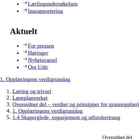
Lærlingundersøkelsen
Innrapportering
Aktuelt
For pressen
Høringer
Nyhetsvarsel
Om Udir
1. Opplæringens verdigrunnlag
Læring og trivsel
Læreplanverket
Overordnet del – verdier og prinsipper for grunnopplær
1. Opplæringens verdigrunnlag
1.4 Skaperglede, engasjement og utforskertrang
Overordnet del