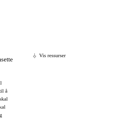
Vis ressurser
sette
l
il å
skal
kal
g