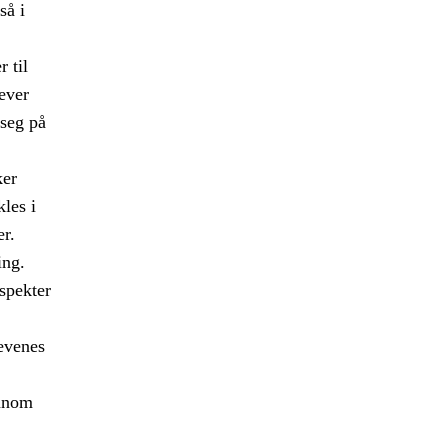
så i
 til
ever
 seg på
ker
les i
er.
ing.
 spekter
levenes
ennom