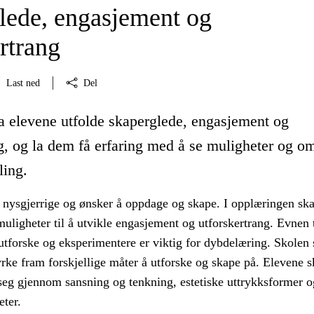
lede, engasjement og
rtrang
Last ned
Del
la elevene utfolde skaperglede, engasjement og
g, og la dem få erfaring med å se muligheter og om
ling.
 nysgjerrige og ønsker å oppdage og skape. I opplæringen ska
muligheter til å utvikle engasjement og utforskertrang. Evnen t
 utforske og eksperimentere er viktig for dybdelæring. Skolen 
rke fram forskjellige måter å utforske og skape på. Elevene s
 seg gjennom sansning og tenkning, estetiske uttrykksformer o
eter.