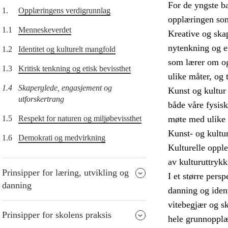
For de yngste ba
1.
Opplæringens verdigrunnlag
opplæringen som 
1.1
Menneskeverdet
Kreative og skap
nytenkning og en
1.2
Identitet og kulturelt mangfold
som lærer om og
1.3
Kritisk tenkning og etisk bevissthet
ulike måter, og 
1.4
Skaperglede, engasjement og
Kunst og kultur
utforskertrang
både våre fysisk
1.5
Respekt for naturen og miljøbevissthet
møte med ulike k
Kunst- og kultur
1.6
Demokrati og medvirkning
Kulturelle opple
av kulturuttrykk
Prinsipper for læring, utvikling og
I et større pers
danning
danning og ident
vitebegjær og sk
Prinsipper for skolens praksis
hele grunnopplæ