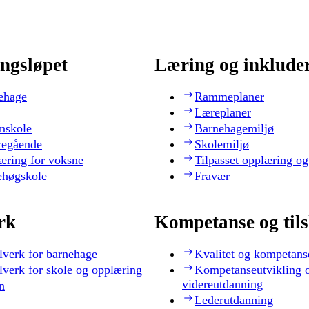
ngsløpet
Læring og inklude
ehage
Rammeplaner
Læreplaner
nskole
Barnehagemiljø
regående
Skolemiljø
æring for voksne
Tilpasset opplæring og
ehøgskole
Fravær
rk
Kompetanse og til
lverk for barnehage
Kvalitet og kompetans
lverk for skole og opplæring
Kompetanseutvikling 
videreutdanning
n
Lederutdanning