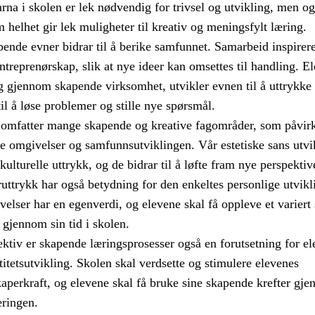
rna i skolen er lek nødvendig for trivsel og utvikling, men og
helhet gir lek muligheter til kreativ og meningsfylt læring.
ende evner bidrar til å berike samfunnet. Samarbeid inspirerer
treprenørskap, slik at nye ideer kan omsettes til handling. El
 gjennom skapende virksomhet, utvikler evnen til å uttrykke
til å løse problemer og stille nye spørsmål.
 omfatter mange skapende og kreative fagområder, som påvir
e omgivelser og samfunnsutviklingen. Vår estetiske sans utvik
ulturelle uttrykk, og de bidrar til å løfte fram nye perspektiv
uttrykk har også betydning for den enkeltes personlige utvikl
velser har en egenverdi, og elevene skal få oppleve et variert
 gjennom sin tid i skolen.
pektiv er skapende læringsprosesser også en forutsetning for e
itetsutvikling. Skolen skal verdsette og stimulere elevenes
aperkraft, og elevene skal få bruke sine skapende krefter gj
ringen.