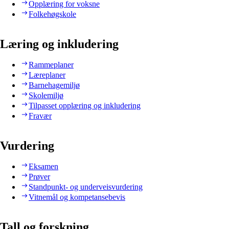
Opplæring for voksne
Folkehøgskole
Læring og inkludering
Rammeplaner
Læreplaner
Barnehagemiljø
Skolemiljø
Tilpasset opplæring og inkludering
Fravær
Vurdering
Eksamen
Prøver
Standpunkt- og underveisvurdering
Vitnemål og kompetansebevis
Tall og forskning