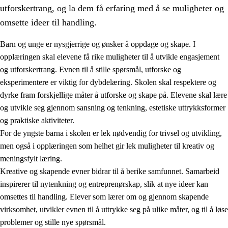
utforskertrang, og la dem få erfaring med å se muligheter og
omsette ideer til handling.
Barn og unge er nysgjerrige og ønsker å oppdage og skape. I
opplæringen skal elevene få rike muligheter til å utvikle engasjement
1.
Opplæringens verdigrunnlag
og utforskertrang. Evnen til å stille spørsmål, utforske og
eksperimentere er viktig for dybdelæring. Skolen skal respektere og
1.1
Menneskeverdet
dyrke fram forskjellige måter å utforske og skape på. Elevene skal lære
1.2
Identitet og kulturelt mangfold
og utvikle seg gjennom sansning og tenkning, estetiske uttrykksformer
og praktiske aktiviteter.
1.3
Kritisk tenkning og etisk bevissthet
For de yngste barna i skolen er lek nødvendig for trivsel og utvikling,
1.4
Skaperglede, engasjement og utforskertrang
men også i opplæringen som helhet gir lek muligheter til kreativ og
meningsfylt læring.
1.5
Respekt for naturen og miljøbevissthet
Kreative og skapende evner bidrar til å berike samfunnet. Samarbeid
1.6
Demokrati og medvirkning
inspirerer til nytenkning og entreprenørskap, slik at nye ideer kan
omsettes til handling. Elever som lærer om og gjennom skapende
virksomhet, utvikler evnen til å uttrykke seg på ulike måter, og til å løse
problemer og stille nye spørsmål.