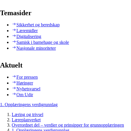
Temasider
Sikkerhet og beredskap
Læremidler
Digitalisering
Samisk i barnehage og skole
Nasjonale minoriteter
Aktuelt
For pressen
Høringer
Nyhetsvarsel
Om Udir
1. Opplæringens verdigrunnlag
Læring og trivsel
Læreplanverket
Overordnet del – verdier og prinsipper for grunnopplæringen
1. Opplæringens verdigrunnlag