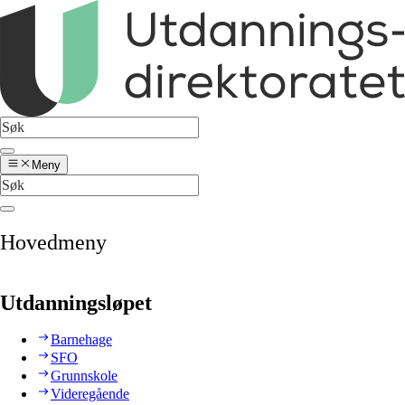
Meny
Hovedmeny
Utdanningsløpet
Barnehage
SFO
Grunnskole
Videregående