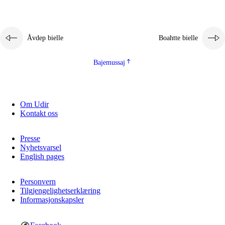
Åvdep bielle
Boahtte bielle
Bajemussaj
Om Udir
Kontakt oss
Presse
Nyhetsvarsel
English pages
Personvern
Tilgjengelighetserklæring
Informasjonskapsler