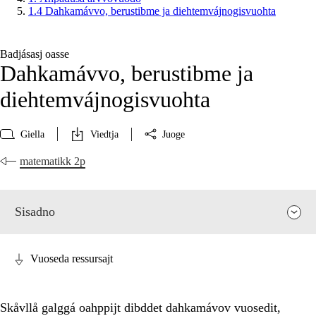
1.4 Dahkamávvo, berustibme ja diehtemvájnogisvuohta
Badjásasj oasse
Dahkamávvo, berustibme ja
diehtemvájnogisvuohta
Giella
Viedtja
Juoge
matematikk 2p
Sisadno
Vuoseda ressursajt
Skåvllå galggá oahppijt dibddet dahkamávov vuosedit,