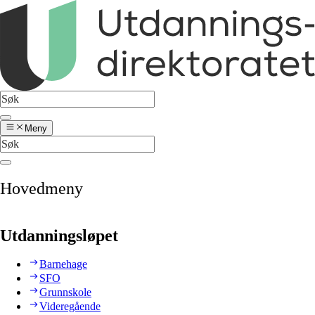
Meny
Hovedmeny
Utdanningsløpet
Barnehage
SFO
Grunnskole
Videregående