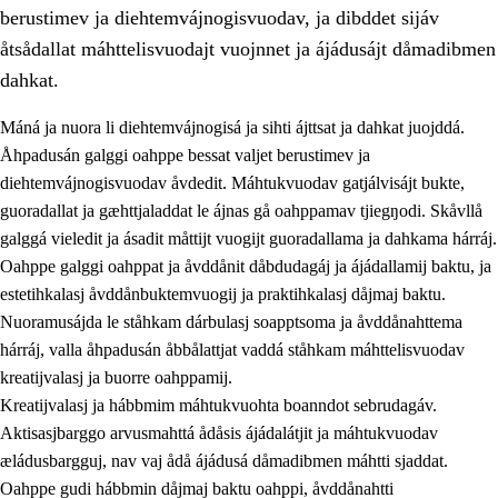
berustimev ja diehtemvájnogisvuodav, ja dibddet sijáv
åtsådallat máhttelisvuodajt vuojnnet ja ájádusájt dåmadibmen
dahkat.
Máná ja nuora li diehtemvájnogisá ja sihti ájttsat ja dahkat juojddá.
1.
Åhpadusá árvvovuodo
Åhpadusán galggi oahppe bessat valjet berustimev ja
diehtemvájnogisvuodav åvdedit. Máhtukvuodav gatjálvisájt bukte,
1.1
Almasjárvvo
guoradallat ja gæhttjaladdat le ájnas gå oahppamav tjiegŋodi. Skåvllå
1.2
Identitiehtta ja kultuvralasj moattevuohta
galggá vieledit ja ásadit måttijt vuogijt guoradallama ja dahkama hárráj.
Oahppe galggi oahppat ja åvddånit dåbdudagáj ja ájádallamij baktu, ja
1.3
Lájttális ájádallam ja estetihkalasj diedulasjvuohta
estetihkalasj åvddånbuktemvuogij ja praktihkalasj dåjmaj baktu.
1.4
Dahkamávvo, berustibme ja diehtemvájnogisvuohta
Nuoramusájda le ståhkam dárbulasj soapptsoma ja åvddånahttema
hárráj, valla åhpadusán åbbålattjat vaddá ståhkam máhttelisvuodav
1.5
Vieledus luonnduj ja birásdiedulasjvuohta
kreatijvalasj ja buorre oahppamij.
1.6
Demokratijja ja oassálasstem
Kreatijvalasj ja hábbmim máhtukvuohta boanndot sebrudagáv.
Aktisasjbarggo arvusmahttá ådåsis ájádalátjit ja máhtukvuodav
æládusbargguj, nav vaj ådå ájádusá dåmadibmen máhtti sjaddat.
Oahppe gudi hábbmin dåjmaj baktu oahppi, åvddånahtti