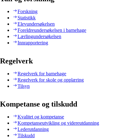
Forskning
Statistikk
Elevundersøkelsen
Foreldreundersøkelsen i barnehage
Lærlingundersøkelsen
Innrapportering
Regelverk
Regelverk for barnehage
Regelverk for skole og opplæring
Tilsyn
Kompetanse og tilskudd
Kvalitet og kompetanse
Kompetanseutvikling og videreutdanning
Lederutdanning
Tilskudd