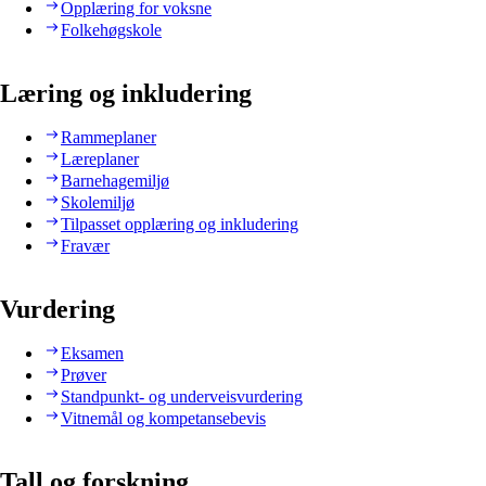
Opplæring for voksne
Folkehøgskole
Læring og inkludering
Rammeplaner
Læreplaner
Barnehagemiljø
Skolemiljø
Tilpasset opplæring og inkludering
Fravær
Vurdering
Eksamen
Prøver
Standpunkt- og underveisvurdering
Vitnemål og kompetansebevis
Tall og forskning