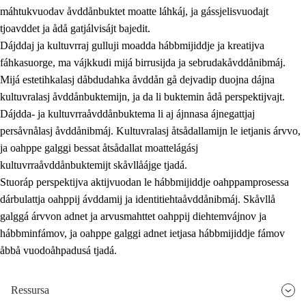
máhtukvuodav åvddånbuktet moatte láhkáj, ja gássjelisvuodajt
tjoavddet ja ådå gatjálvisájt bajedit.
Dájddaj ja kultuvrraj gulluji moadda hábbmijiddje ja kreatijva
fáhkasuorge, ma vájkkudi mijá birrusijda ja sebrudakåvddånibmáj.
Mijá estetihkalasj dåbdudahka åvddån gå dejvadip duojna dájna
kultuvralasj åvddånbuktemijn, ja da li buktemin ådå perspektijvajt.
Dájdda- ja kultuvrraåvddånbuktema li aj ájnnasa ájnegattjaj
persåvnålasj åvddånibmáj. Kultuvralasj åtsådallamijn le ietjanis árvvo,
ja oahppe galggi bessat åtsådallat moattelágásj
kultuvrraåvddånbuktemijt skåvllåájge tjadá.
Stuoráp perspektijva aktijvuodan le hábbmijiddje oahppamprosessa
dárbulattja oahppij ávddamij ja identitiehtaåvddånibmáj. Skåvllå
galggá árvvon adnet ja arvusmahttet oahppij diehtemvájnov ja
hábbminfámov, ja oahppe galggi adnet ietjasa hábbmijiddje fámov
åbbå vuodoåhpadusá tjadá.
Ressursa