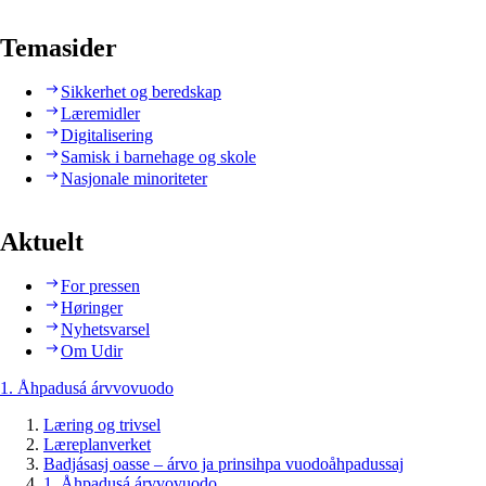
Temasider
Sikkerhet og beredskap
Læremidler
Digitalisering
Samisk i barnehage og skole
Nasjonale minoriteter
Aktuelt
For pressen
Høringer
Nyhetsvarsel
Om Udir
1. Åhpadusá árvvovuodo
Læring og trivsel
Læreplanverket
Badjásasj oasse – árvo ja prinsihpa vuodoåhpadussaj
1. Åhpadusá árvvovuodo