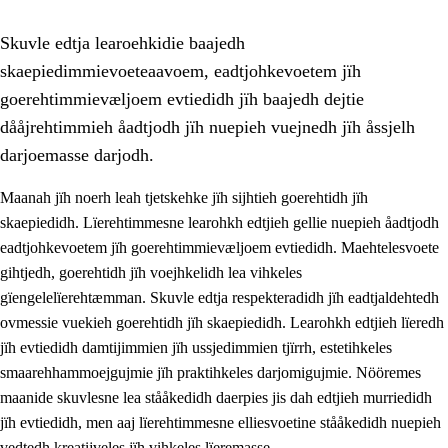
Skuvle edtja learoehkidie baajedh
skaepiedimmievoeteaavoem, eadtjohkevoetem jïh
goerehtimmievæljoem evtiedidh jïh baajedh dejtie
dååjrehtimmieh åadtjodh jïh nuepieh vuejnedh jïh åssjelh
darjoemasse darjodh.
1.
Lïerehtimmien aarvoevåarome
Maanah jïh noerh leah tjetskehke jïh sijhtieh goerehtidh jïh
1.1
Almetjeaarvoe
skaepiedidh. Lïerehtimmesne learohkh edtjieh gellie nuepieh åadtjodh
eadtjohkevoetem jïh goerehtimmievæljoem evtiedidh. Maehtelesvoete
1.2
Identiteete jïh kulturellen gellievoete
gihtjedh, goerehtidh jïh voejhkelidh lea vihkeles
1.3
Laejhtehks ussjedimmie jïh etihkeles vuajnoe
gïengelelïerehtæmman. Skuvle edtja respekteradidh jïh eadtjaldehtedh
ovmessie vuekieh goerehtidh jïh skaepiedidh. Learohkh edtjieh lïeredh
1.4
Skaepiedimmievoeteaavoe, eadtjohkevoete jïh
jïh evtiedidh damtijimmien jïh ussjedimmien tjïrrh, estetihkeles
goerehtimmievæljoe
smaarehhammoejgujmie jïh praktihkeles darjomigujmie. Nööremes
1.5
Eatnemem krööhkestidh jïh byjresegoerkesevoete
maanide skuvlesne lea stååkedidh daerpies jis dah edtjieh murriedidh
jïh evtiedidh, men aaj lïerehtimmesne elliesvoetine stååkedidh nuepieh
1.6
Demokratije jïh meatanårrome
vedtedh kreatijveles jïh vihkeles lïeremasse.