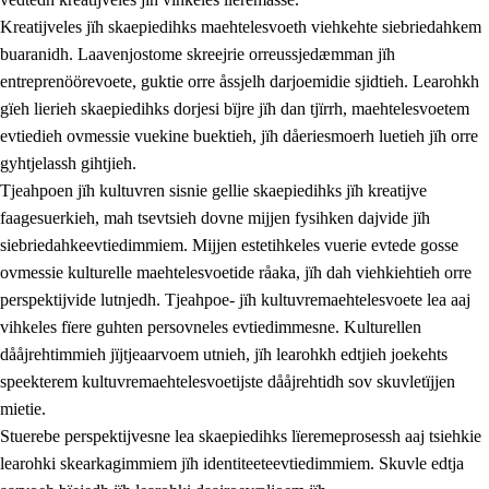
Kreatijveles jïh skaepiedihks maehtelesvoeth viehkehte siebriedahkem
buaranidh. Laavenjostome skreejrie orreussjedæmman jïh
entreprenöörevoete, guktie orre åssjelh darjoemidie sjidtieh. Learohkh
gïeh lierieh skaepiedihks dorjesi bïjre jïh dan tjïrrh, maehtelesvoetem
evtiedieh ovmessie vuekine buektieh, jïh dåeriesmoerh luetieh jïh orre
gyhtjelassh gihtjieh.
Tjeahpoen jïh kultuvren sisnie gellie skaepiedihks jïh kreatijve
faagesuerkieh, mah tsevtsieh dovne mijjen fysihken dajvide jïh
siebriedahkeevtiedimmiem. Mijjen estetihkeles vuerie evtede gosse
ovmessie kulturelle maehtelesvoetide råaka, jïh dah viehkiehtieh orre
perspektijvide lutnjedh. Tjeahpoe- jïh kultuvremaehtelesvoete lea aaj
vihkeles fïere guhten persovneles evtiedimmesne. Kulturellen
dååjrehtimmieh jïjtjeaarvoem utnieh, jïh learohkh edtjieh joekehts
speekterem kultuvremaehtelesvoetijste dååjrehtidh sov skuvletïjjen
mietie.
Stuerebe perspektijvesne lea skaepiedihks lïeremeprosessh aaj tsiehkie
learohki skearkagimmiem jïh identiteeteevtiedimmiem. Skuvle edtja