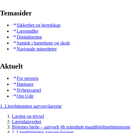
Temasider
Sikkerhet og beredskap
Læremidler
Digitalisering
Samisk i barnehage og skole
Nasjonale minoriteter
Aktuelt
For pressen
Høringer
Nyhetsvarsel
Om Udir
1. Lïerehtimmien aarvoevåarome
Læring og trivsel
Læreplanverket
Bijjemes bielie – aarvoeh jïh prinsihph maadthööhpehtimmesne
1. Lïerehtimmien aarvoevåarome