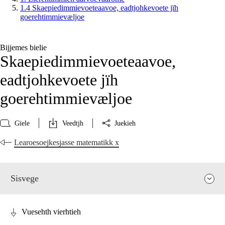
1.4 Skaepiedimmievoeteaavoe, eadtjohkevoete jïh
goerehtimmievæljoe
Bijjemes bielie
Skaepiedimmievoeteaavoe,
eadtjohkevoete jïh
goerehtimmievæljoe
Gïele
Veedtjh
Juekieh
Learoesoejkesjasse matematikk x
Sisvege
Vuesehth vierhtieh