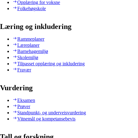
Opplæring for voksne
Folkehøgskole
Læring og inkludering
Rammeplaner
Læreplaner
Barnehagemiljø
Skolemiljø
Tilpasset opplæring og inkludering
Fravær
Vurdering
Eksamen
Prøver
Standpunkt- og underveisvurdering
Vitnemål og kompetansebevis
Tall og forskning