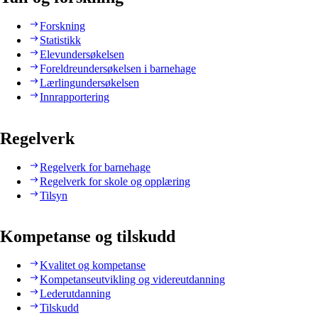
Forskning
Statistikk
Elevundersøkelsen
Foreldreundersøkelsen i barnehage
Lærlingundersøkelsen
Innrapportering
Regelverk
Regelverk for barnehage
Regelverk for skole og opplæring
Tilsyn
Kompetanse og tilskudd
Kvalitet og kompetanse
Kompetanseutvikling og videreutdanning
Lederutdanning
Tilskudd