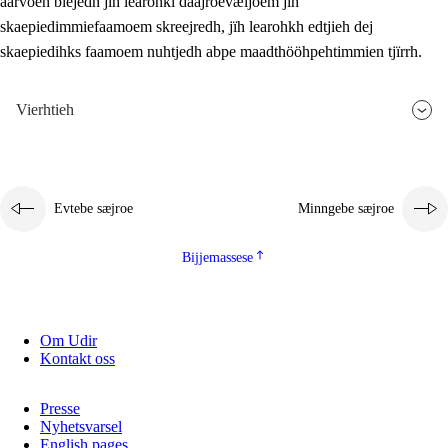
aarvoeh bïejedh jïh learohki daajroevæljoem jïh
skaepiedimmiefaamoem skreejredh, jïh learohkh edtjieh dej
skaepiedihks faamoem nuhtjedh abpe maadthööhpehtimmien tjïrrh.
Vierhtieh
Evtebe sæjroe
Minngebe sæjroe
Bijjemassese
Om Udir
Kontakt oss
Presse
Nyhetsvarsel
English pages