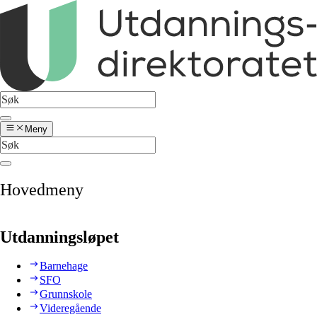
Meny
Hovedmeny
Utdanningsløpet
Barnehage
SFO
Grunnskole
Videregående