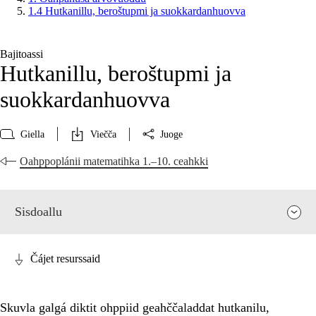
1.4 Hutkanillu, beroštupmi ja suokkardanhuovva
Bajitoassi
Hutkanillu, beroštupmi ja
suokkardanhuovva
Giella
Viečča
Juoge
Oahppoplánii matematihka 1.–10. ceahkki
Sisdoallu
Čájet resurssaid
Skuvla galgá diktit ohppiid geahččaladdat hutkanilu,