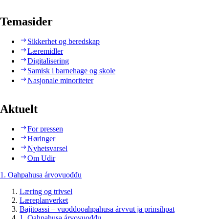
Temasider
Sikkerhet og beredskap
Læremidler
Digitalisering
Samisk i barnehage og skole
Nasjonale minoriteter
Aktuelt
For pressen
Høringer
Nyhetsvarsel
Om Udir
1. Oahpahusa árvovuođđu
Læring og trivsel
Læreplanverket
Bajitoassi – vuođđooahpahusa árvvut ja prinsihpat
1. Oahpahusa árvovuođđu