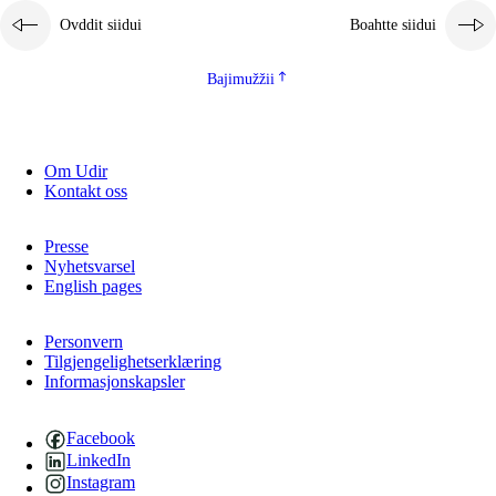
Ovddit siidui
Boahtte siidui
Bajimužžii
Om Udir
Kontakt oss
Presse
Nyhetsvarsel
English pages
Personvern
Tilgjengelighetserklæring
Informasjonskapsler
Facebook
LinkedIn
Instagram