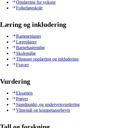
Opplæring for voksne
Folkehøgskole
Læring og inkludering
Rammeplaner
Læreplaner
Barnehagemiljø
Skolemiljø
Tilpasset opplæring og inkludering
Fravær
Vurdering
Eksamen
Prøver
Standpunkt- og underveisvurdering
Vitnemål og kompetansebevis
Tall og forskning