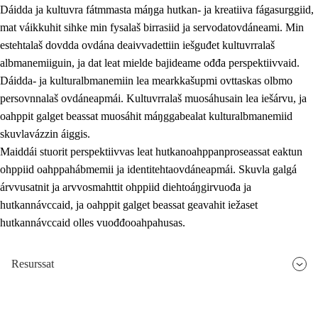
Dáidda ja kultuvra fátmmasta máŋga hutkan- ja kreatiiva fágasurggiid,
mat váikkuhit sihke min fysalaš birrasiid ja servodatovdáneami. Min
estehtalaš dovdda ovdána deaivvadettiin iešguđet kultuvrralaš
albmanemiiguin, ja dat leat mielde bajideame ođđa perspektiivvaid.
Dáidda- ja kulturalbmanemiin lea mearkkašupmi ovttaskas olbmo
persovnnalaš ovdáneapmái. Kultuvrralaš muosáhusain lea iešárvu, ja
oahppit galget beassat muosáhit máŋggabealat kulturalbmanemiid
skuvlavázzin áiggis.
Maiddái stuorit perspektiivvas leat hutkanoahppanproseassat eaktun
ohppiid oahppahábmemii ja identitehtaovdáneapmái. Skuvla galgá
árvvusatnit ja arvvosmahttit ohppiid diehtoáŋgirvuođa ja
hutkannávccaid, ja oahppit galget beassat geavahit iežaset
hutkannávccaid olles vuođđooahpahusas.
Resurssat