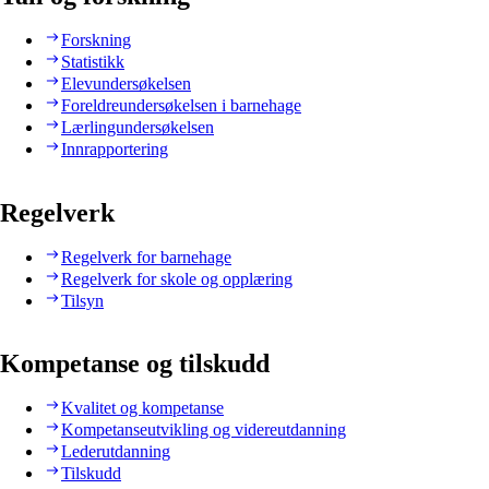
Forskning
Statistikk
Elevundersøkelsen
Foreldreundersøkelsen i barnehage
Lærlingundersøkelsen
Innrapportering
Regelverk
Regelverk for barnehage
Regelverk for skole og opplæring
Tilsyn
Kompetanse og tilskudd
Kvalitet og kompetanse
Kompetanseutvikling og videreutdanning
Lederutdanning
Tilskudd