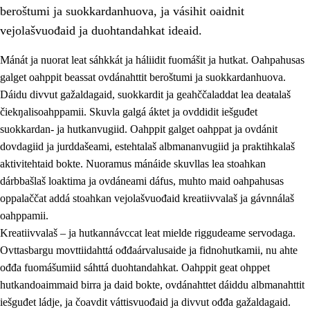
beroštumi ja suokkardanhuova, ja vásihit oaidnit
vejolašvuođaid ja duohtandahkat ideaid.
Mánát ja nuorat leat sáhkkát ja háliidit fuomášit ja hutkat. Oahpahusas
galget oahppit beassat ovdánahttit beroštumi ja suokkardanhuova.
1.
Oahpahusa árvovuođđu
Dáidu divvut gažaldagaid, suokkardit ja geahččaladdat lea deaŧalaš
čiekŋalisoahppamii. Skuvla galgá áktet ja ovddidit iešguđet
1.1
Olmmošárvu
suokkardan- ja hutkanvugiid. Oahppit galget oahppat ja ovdánit
1.2
Identitehta ja kultuvrralaš girjáivuohta
dovdagiid ja jurddašeami, estehtalaš albmananvugiid ja praktihkalaš
aktivitehtaid bokte. Nuoramus mánáide skuvllas lea stoahkan
1.3
Kritihkalaš jurddašeapmi ja ehtalaš diđolašvuohta
dárbbašlaš loaktima ja ovdáneami dáfus, muhto maid oahpahusas
1.4
Hutkanillu, beroštupmi ja suokkardanhuovva
oppalaččat addá stoahkan vejolašvuođaid kreatiivvalaš ja gávnnálaš
oahppamii.
1.5
Luondduákten ja birasdiđolašvuohta
Kreatiivvalaš – ja hutkannávccat leat mielde riggudeame servodaga.
1.6
Demokratiija ja mielváikkuheapmi
Ovttasbargu movttiidahttá ođđaárvalusaide ja fidnohutkamii, nu ahte
ođđa fuomášumiid sáhttá duohtandahkat. Oahppit geat ohppet
hutkandoaimmaid birra ja daid bokte, ovdánahttet dáiddu albmanahttit
iešguđet ládje, ja čoavdit váttisvuođaid ja divvut ođđa gažaldagaid.