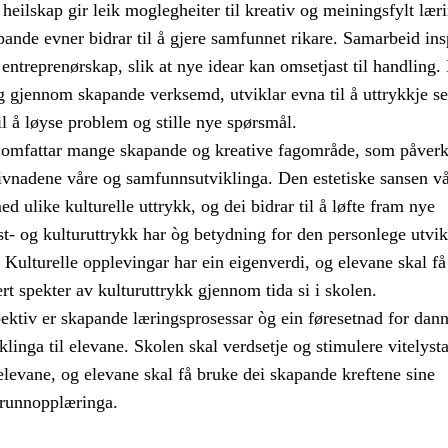
eilskap gir leik moglegheiter til kreativ og meiningsfylt læri
ande evner bidrar til å gjere samfunnet rikare. Samarbeid ins
 entreprenørskap, slik at nye idear kan omsetjast til handling.
 gjennom skapande verksemd, utviklar evna til å uttrykkje s
il å løyse problem og stille nye spørsmål.
 omfattar mange skapande og kreative fagområde, som påverk
ivnadene våre og samfunnsutviklinga. Den estetiske sansen vå
ed ulike kulturelle uttrykk, og dei bidrar til å løfte fram nye
t- og kulturuttrykk har òg betydning for den personlege utvik
 Kulturelle opplevingar har ein eigenverdi, og elevane skal få
ert spekter av kulturuttrykk gjennom tida si i skolen.
spektiv er skapande læringsprosessar òg ein føresetnad for dan
iklinga til elevane. Skolen skal verdsetje og stimulere vitelyst
 elevane, og elevane skal få bruke dei skapande kreftene sine
runnopplæringa.