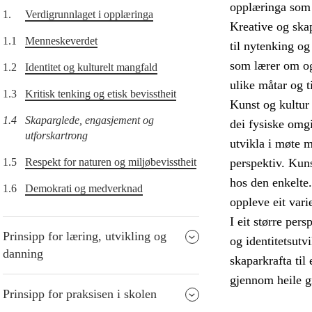
opplæringa som h
1.
Verdigrunnlaget i opplæringa
Kreative og skap
1.1
Menneskeverdet
til nytenking og
som lærer om og
1.2
Identitet og kulturelt mangfald
ulike måtar og t
1.3
Kritisk tenking og etisk bevisstheit
Kunst og kultur
1.4
Skaparglede, engasjement og
dei fysiske omg
utforskartrong
utvikla i møte m
1.5
Respekt for naturen og miljøbevisstheit
perspektiv. Kuns
hos den enkelte.
1.6
Demokrati og medverknad
oppleve eit vari
I eit større per
Prinsipp for læring, utvikling og
og identitetsutv
danning
skaparkrafta til
gjennom heile g
Prinsipp for praksisen i skolen