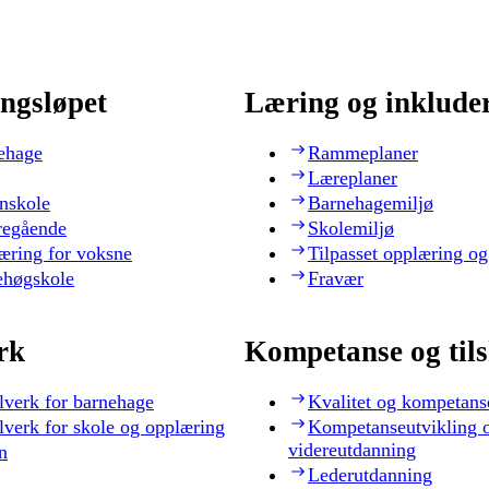
ngsløpet
Læring og inklude
ehage
Rammeplaner
Læreplaner
nskole
Barnehagemiljø
regående
Skolemiljø
æring for voksne
Tilpasset opplæring og
ehøgskole
Fravær
rk
Kompetanse og til
lverk for barnehage
Kvalitet og kompetans
lverk for skole og opplæring
Kompetanseutvikling 
videreutdanning
n
Lederutdanning