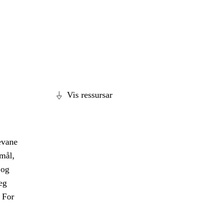
Vis ressursar
evane
smål,
 og
eg
 For