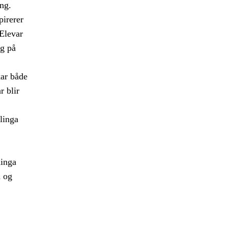
ng.
pirerer
 Elevar
eg på
ar både
r blir
linga
ninga
a og