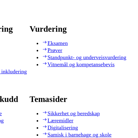
ring
Vurdering
Eksamen
Prøver
Standpunkt- og underveisvurdering
Vitnemål og kompetansebevis
 inkludering
skudd
Temasider
e
Sikkerhet og beredskap
og
Læremidler
Digitalisering
Samisk i barnehage og skole