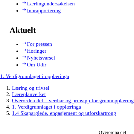
Lærlingundersøkelsen
Innrapportering
Aktuelt
For pressen
Høringer
Nyhetsvarsel
Om Udir
1. Verdigrunnlaget i opplæringa
Læring og trivsel
Læreplanverket
Overordna del – verdiar og prinsipp for grunnopplæring
1. Verdigrunnlaget i opplæringa
1.4 Skaparglede, engasjement og utforskartrong
Overordna del