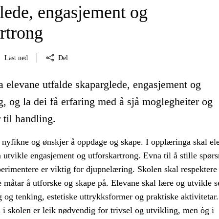
lede, engasjement og
rtrong
Last ned
Del
la elevane utfalde skaparglede, engasjement og
g, og la dei få erfaring med å sjå moglegheiter og
 til handling.
 nyfikne og ønskjer å oppdage og skape. I opplæringa skal el
 å utvikle engasjement og utforskartrong. Evna til å stille spør
erimentere er viktig for djupnelæring. Skolen skal respektere
 måtar å utforske og skape på. Elevane skal lære og utvikle s
og tenking, estetiske uttrykksformer og praktiske aktivitetar.
 i skolen er leik nødvendig for trivsel og utvikling, men òg i