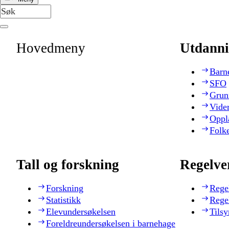
Hovedmeny
Utdanni
Barn
SFO
Grun
Vide
Oppl
Folk
Tall og forskning
Regelve
Forskning
Rege
Statistikk
Rege
Elevundersøkelsen
Tilsy
Foreldreundersøkelsen i barnehage