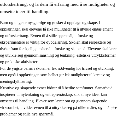
utforskertrang, og la dem få erfaring med å se muligheter og
omsette ideer til handling.
Barn og unge er nysgjerrige og ønsker å oppdage og skape. I
opplæringen skal elevene få rike muligheter til å utvikle engasjement
1.
Opplæringens verdigrunnlag
og utforskertrang. Evnen til å stille spørsmål, utforske og
eksperimentere er viktig for dybdelæring. Skolen skal respektere og
1.1
Menneskeverdet
dyrke fram forskjellige måter å utforske og skape på. Elevene skal lære
1.2
Identitet og kulturelt mangfold
og utvikle seg gjennom sansning og tenkning, estetiske uttrykksformer
og praktiske aktiviteter.
1.3
Kritisk tenkning og etisk bevissthet
For de yngste barna i skolen er lek nødvendig for trivsel og utvikling,
1.4
Skaperglede, engasjement og utforskertrang
men også i opplæringen som helhet gir lek muligheter til kreativ og
meningsfylt læring.
1.5
Respekt for naturen og miljøbevissthet
Kreative og skapende evner bidrar til å berike samfunnet. Samarbeid
1.6
Demokrati og medvirkning
inspirerer til nytenkning og entreprenørskap, slik at nye ideer kan
omsettes til handling. Elever som lærer om og gjennom skapende
virksomhet, utvikler evnen til å uttrykke seg på ulike måter, og til å løse
problemer og stille nye spørsmål.