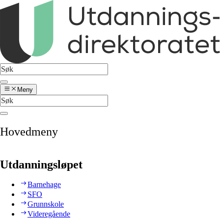
Meny
Hovedmeny
Utdanningsløpet
Barnehage
SFO
Grunnskole
Videregående