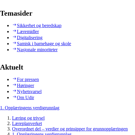
Temasider
Sikkerhet og beredskap
Læremidler
Digitalisering
Samisk i barnehage og skole
Nasjonale minoriteter
Aktuelt
For pressen
Høringer
Nyhetsvarsel
Om Udir
1. Opplæringens verdigrunnlag
Læring og trivsel
Læreplanverket
Overordnet del – verdier og prinsipper for grunnopplæringen
1. Opplæringens verdigrunnlag