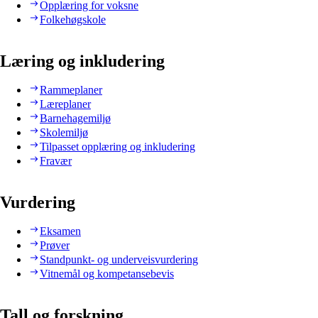
Opplæring for voksne
Folkehøgskole
Læring og inkludering
Rammeplaner
Læreplaner
Barnehagemiljø
Skolemiljø
Tilpasset opplæring og inkludering
Fravær
Vurdering
Eksamen
Prøver
Standpunkt- og underveisvurdering
Vitnemål og kompetansebevis
Tall og forskning