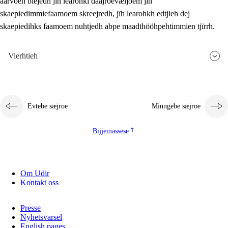
aarvoeh bïejedh jïh learohki daajroevæljoem jïh
skaepiedimmiefaamoem skreejredh, jïh learohkh edtjieh dej
skaepiedihks faamoem nuhtjedh abpe maadthööhpehtimmien tjïrrh.
Vierhtieh
Evtebe sæjroe
Minngebe sæjroe
Bijjemassese
Om Udir
Kontakt oss
Presse
Nyhetsvarsel
English pages