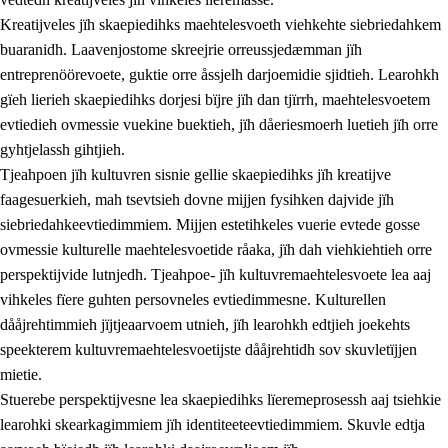
Kreatijveles jïh skaepiedihks maehtelesvoeth viehkehte siebriedahkem
buaranidh. Laavenjostome skreejrie orreussjedæmman jïh
entreprenöörevoete, guktie orre åssjelh darjoemidie sjidtieh. Learohkh
gïeh lierieh skaepiedihks dorjesi bïjre jïh dan tjïrrh, maehtelesvoetem
evtiedieh ovmessie vuekine buektieh, jïh dåeriesmoerh luetieh jïh orre
gyhtjelassh gihtjieh.
Tjeahpoen jïh kultuvren sisnie gellie skaepiedihks jïh kreatijve
faagesuerkieh, mah tsevtsieh dovne mijjen fysihken dajvide jïh
siebriedahkeevtiedimmiem. Mijjen estetihkeles vuerie evtede gosse
ovmessie kulturelle maehtelesvoetide råaka, jïh dah viehkiehtieh orre
perspektijvide lutnjedh. Tjeahpoe- jïh kultuvremaehtelesvoete lea aaj
vihkeles fïere guhten persovneles evtiedimmesne. Kulturellen
dååjrehtimmieh jïjtjeaarvoem utnieh, jïh learohkh edtjieh joekehts
speekterem kultuvremaehtelesvoetijste dååjrehtidh sov skuvletïjjen
mietie.
Stuerebe perspektijvesne lea skaepiedihks lïeremeprosessh aaj tsiehkie
learohki skearkagimmiem jïh identiteeteevtiedimmiem. Skuvle edtja