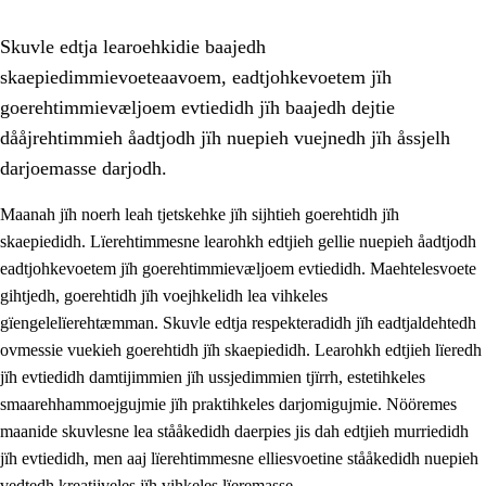
Skuvle edtja learoehkidie baajedh
skaepiedimmievoeteaavoem, eadtjohkevoetem jïh
goerehtimmievæljoem evtiedidh jïh baajedh dejtie
dååjrehtimmieh åadtjodh jïh nuepieh vuejnedh jïh åssjelh
darjoemasse darjodh.
1.
Lïerehtimmien aarvoevåarome
Maanah jïh noerh leah tjetskehke jïh sijhtieh goerehtidh jïh
1.1
Almetjeaarvoe
skaepiedidh. Lïerehtimmesne learohkh edtjieh gellie nuepieh åadtjodh
eadtjohkevoetem jïh goerehtimmievæljoem evtiedidh. Maehtelesvoete
1.2
Identiteete jïh kulturellen gellievoete
gihtjedh, goerehtidh jïh voejhkelidh lea vihkeles
1.3
Laejhtehks ussjedimmie jïh etihkeles vuajnoe
gïengelelïerehtæmman. Skuvle edtja respekteradidh jïh eadtjaldehtedh
ovmessie vuekieh goerehtidh jïh skaepiedidh. Learohkh edtjieh lïeredh
1.4
Skaepiedimmievoeteaavoe, eadtjohkevoete jïh
jïh evtiedidh damtijimmien jïh ussjedimmien tjïrrh, estetihkeles
goerehtimmievæljoe
smaarehhammoejgujmie jïh praktihkeles darjomigujmie. Nööremes
1.5
Eatnemem krööhkestidh jïh byjresegoerkesevoete
maanide skuvlesne lea stååkedidh daerpies jis dah edtjieh murriedidh
jïh evtiedidh, men aaj lïerehtimmesne elliesvoetine stååkedidh nuepieh
1.6
Demokratije jïh meatanårrome
vedtedh kreatijveles jïh vihkeles lïeremasse.