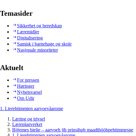
Temasider
Sikkerhet og beredskap
Læremidler
Digitalisering
Samisk i barnehage og skole
Nasjonale minoriteter
Aktuelt
For pressen
Høringer
Nyhetsvarsel
Om Udir
1. Lïerehtimmien aarvoevåarome
Læring og trivsel
Læreplanverket
Bijjemes bielie – aarvoeh jïh prinsihph maadthööhpehtimmesne
1. Lïerehtimmien aarvoevåarome