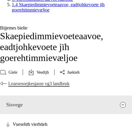
1.4 Skaepiedimmievoeteaavoe, eadtjohkevoete jïh
goerehtimmievæljoe
Bijjemes bielie
Skaepiedimmievoeteaavoe,
eadtjohkevoete jïh
goerehtimmievæljoe
Gïele
Veedtjh
Juekieh
Learoesoejkesjasse vg3 landbruk
Sisvege
Vuesehth vierhtieh