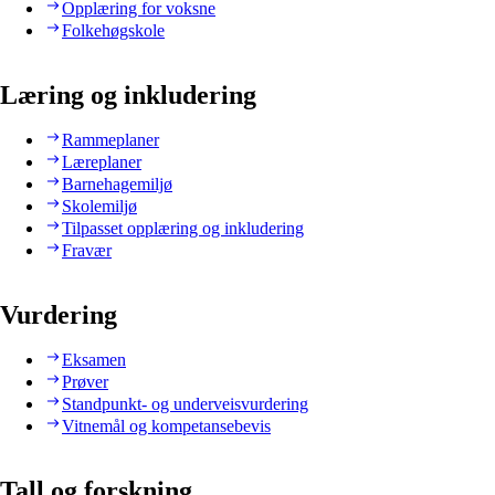
Opplæring for voksne
Folkehøgskole
Læring og inkludering
Rammeplaner
Læreplaner
Barnehagemiljø
Skolemiljø
Tilpasset opplæring og inkludering
Fravær
Vurdering
Eksamen
Prøver
Standpunkt- og underveisvurdering
Vitnemål og kompetansebevis
Tall og forskning