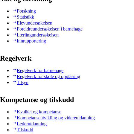
Forskning
Statistikk
Elevundersøkelsen
Foreldreundersøkelsen i barnehage
Lærlingundersøkelsen
Innrapportering
Regelverk
Regelverk for barnehage
Regelverk for skole og opplæring
Tilsyn
Kompetanse og tilskudd
Kvalitet og kompetanse
Kompetanseutvikling og videreutdanning
Lederutdanning
Tilskudd