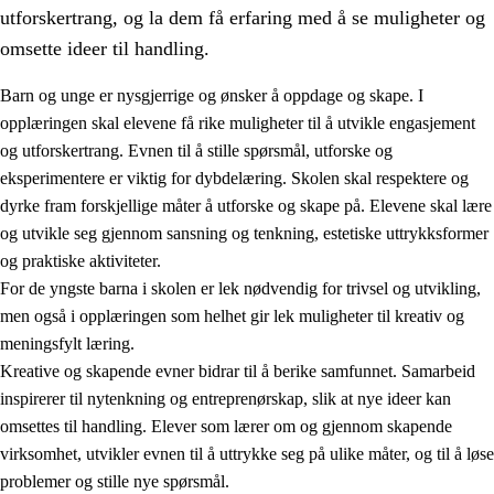
utforskertrang, og la dem få erfaring med å se muligheter og
omsette ideer til handling.
Barn og unge er nysgjerrige og ønsker å oppdage og skape. I
opplæringen skal elevene få rike muligheter til å utvikle engasjement
1.
Opplæringens verdigrunnlag
og utforskertrang. Evnen til å stille spørsmål, utforske og
eksperimentere er viktig for dybdelæring. Skolen skal respektere og
1.1
Menneskeverdet
dyrke fram forskjellige måter å utforske og skape på. Elevene skal lære
1.2
Identitet og kulturelt mangfold
og utvikle seg gjennom sansning og tenkning, estetiske uttrykksformer
og praktiske aktiviteter.
1.3
Kritisk tenkning og etisk bevissthet
For de yngste barna i skolen er lek nødvendig for trivsel og utvikling,
1.4
Skaperglede, engasjement og utforskertrang
men også i opplæringen som helhet gir lek muligheter til kreativ og
meningsfylt læring.
1.5
Respekt for naturen og miljøbevissthet
Kreative og skapende evner bidrar til å berike samfunnet. Samarbeid
1.6
Demokrati og medvirkning
inspirerer til nytenkning og entreprenørskap, slik at nye ideer kan
omsettes til handling. Elever som lærer om og gjennom skapende
virksomhet, utvikler evnen til å uttrykke seg på ulike måter, og til å løse
problemer og stille nye spørsmål.