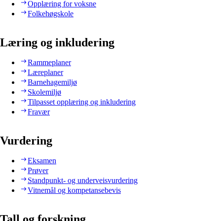
Opplæring for voksne
Folkehøgskole
Læring og inkludering
Rammeplaner
Læreplaner
Barnehagemiljø
Skolemiljø
Tilpasset opplæring og inkludering
Fravær
Vurdering
Eksamen
Prøver
Standpunkt- og underveisvurdering
Vitnemål og kompetansebevis
Tall og forskning