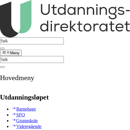
Meny
Hovedmeny
Utdanningsløpet
Barnehage
SFO
Grunnskole
Videregående