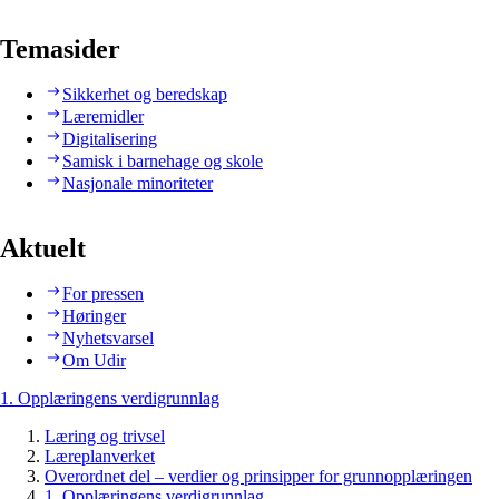
Temasider
Sikkerhet og beredskap
Læremidler
Digitalisering
Samisk i barnehage og skole
Nasjonale minoriteter
Aktuelt
For pressen
Høringer
Nyhetsvarsel
Om Udir
1. Opplæringens verdigrunnlag
Læring og trivsel
Læreplanverket
Overordnet del – verdier og prinsipper for grunnopplæringen
1. Opplæringens verdigrunnlag