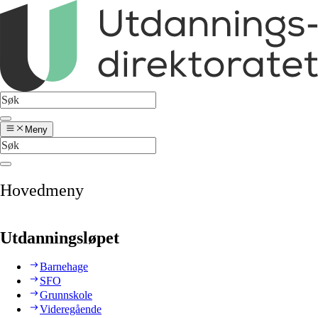
Meny
Hovedmeny
Utdanningsløpet
Barnehage
SFO
Grunnskole
Videregående