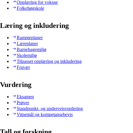
Opplæring for voksne
Folkehøgskole
Læring og inkludering
Rammeplaner
Læreplaner
Barnehagemiljø
Skolemiljø
Tilpasset opplæring og inkludering
Fravær
Vurdering
Eksamen
Prøver
Standpunkt- og underveisvurdering
Vitnemål og kompetansebevis
Tall og forskning