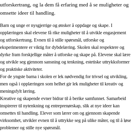
utforskertrang, og la dem få erfaring med å se muligheter og
omsette ideer til handling.
Barn og unge er nysgjerrige og ønsker å oppdage og skape. I
opplæringen skal elevene få rike muligheter til å utvikle engasjement
1.
Opplæringens verdigrunnlag
og utforskertrang. Evnen til å stille spørsmål, utforske og
eksperimentere er viktig for dybdelæring. Skolen skal respektere og
1.1
Menneskeverdet
dyrke fram forskjellige måter å utforske og skape på. Elevene skal lære
1.2
Identitet og kulturelt mangfold
og utvikle seg gjennom sansning og tenkning, estetiske uttrykksformer
og praktiske aktiviteter.
1.3
Kritisk tenkning og etisk bevissthet
For de yngste barna i skolen er lek nødvendig for trivsel og utvikling,
1.4
Skaperglede, engasjement og utforskertrang
men også i opplæringen som helhet gir lek muligheter til kreativ og
meningsfylt læring.
1.5
Respekt for naturen og miljøbevissthet
Kreative og skapende evner bidrar til å berike samfunnet. Samarbeid
1.6
Demokrati og medvirkning
inspirerer til nytenkning og entreprenørskap, slik at nye ideer kan
omsettes til handling. Elever som lærer om og gjennom skapende
virksomhet, utvikler evnen til å uttrykke seg på ulike måter, og til å løse
problemer og stille nye spørsmål.