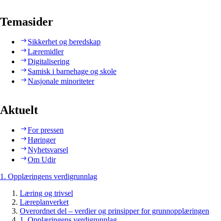
Temasider
Sikkerhet og beredskap
Læremidler
Digitalisering
Samisk i barnehage og skole
Nasjonale minoriteter
Aktuelt
For pressen
Høringer
Nyhetsvarsel
Om Udir
1. Opplæringens verdigrunnlag
Læring og trivsel
Læreplanverket
Overordnet del – verdier og prinsipper for grunnopplæringen
1. Opplæringens verdigrunnlag