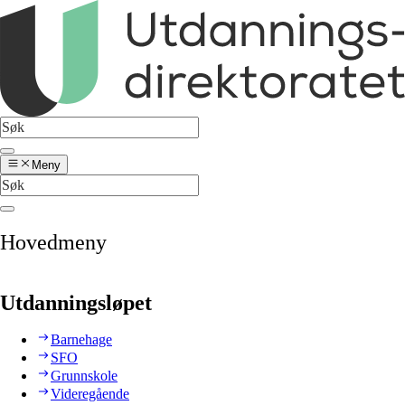
Meny
Hovedmeny
Utdanningsløpet
Barnehage
SFO
Grunnskole
Videregående