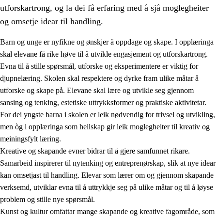
utforskartrong, og la dei få erfaring med å sjå moglegheiter
og omsetje idear til handling.
Barn og unge er nyfikne og ønskjer å oppdage og skape. I opplæringa
skal elevane få rike høve til å utvikle engasjement og utforskartrong.
1.
Verdigrunnlaget i opplæringa
Evna til å stille spørsmål, utforske og eksperimentere er viktig for
djupnelæring. Skolen skal respektere og dyrke fram ulike måtar å
1.1
Menneskeverdet
utforske og skape på. Elevane skal lære og utvikle seg gjennom
1.2
Identitet og kulturelt mangfald
sansing og tenking, estetiske uttrykksformer og praktiske aktivitetar.
For dei yngste barna i skolen er leik nødvendig for trivsel og utvikling,
1.3
Kritisk tenking og etisk bevisstheit
men òg i opplæringa som heilskap gir leik moglegheiter til kreativ og
1.4
Skaparglede, engasjement og utforskartrong
meiningsfylt læring.
Kreative og skapande evner bidrar til å gjere samfunnet rikare.
1.5
Respekt for naturen og miljøbevisstheit
Samarbeid inspirerer til nytenking og entreprenørskap, slik at nye idear
1.6
Demokrati og medverknad
kan omsetjast til handling. Elevar som lærer om og gjennom skapande
verksemd, utviklar evna til å uttrykkje seg på ulike måtar og til å løyse
problem og stille nye spørsmål.
Kunst og kultur omfattar mange skapande og kreative fagområde, som