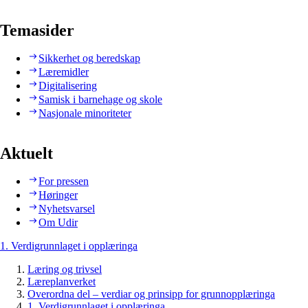
Temasider
Sikkerhet og beredskap
Læremidler
Digitalisering
Samisk i barnehage og skole
Nasjonale minoriteter
Aktuelt
For pressen
Høringer
Nyhetsvarsel
Om Udir
1. Verdigrunnlaget i opplæringa
Læring og trivsel
Læreplanverket
Overordna del – verdiar og prinsipp for grunnopplæringa
1. Verdigrunnlaget i opplæringa