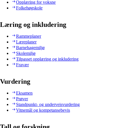
Opplæring for voksne
Folkehøgskole
Læring og inkludering
Rammeplaner
Læreplaner
Barnehagemiljø
Skolemiljø
Tilpasset opplæring og inkludering
Fravær
Vurdering
Eksamen
Prøver
Standpunkt- og underveisvurdering
Vitnemål og kompetansebevis
Tall og forskning