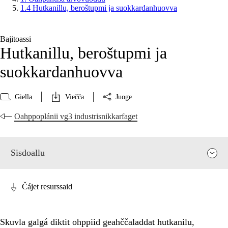
1.4 Hutkanillu, beroštupmi ja suokkardanhuovva
Bajitoassi
Hutkanillu, beroštupmi ja
suokkardanhuovva
Giella
Viečča
Juoge
Oahppoplánii vg3 industrisnikkarfaget
Sisdoallu
Čájet resurssaid
Skuvla galgá diktit ohppiid geahččaladdat hutkanilu,