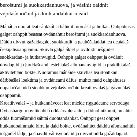
beroštumi ja suokkardanhuova, ja vásihit oaidnit
vejolašvuođaid ja duohtandahkat ideaid.
Mánát ja nuorat leat sáhkkát ja háliidit fuomášit ja hutkat. Oahpahusas
galget oahppit beassat ovdánahttit beroštumi ja suokkardanhuova.
1.
Oahpahusa árvovuođđu
Dáidu divvut gažaldagaid, suokkardit ja geahččaladdat lea deaŧalaš
čiekŋalisoahppamii. Skuvla galgá áktet ja ovddidit iešguđet
1.1
Olmmošárvu
suokkardan- ja hutkanvugiid. Oahppit galget oahppat ja ovdánit
1.2
Identitehta ja kultuvrralaš girjáivuohta
dovdagiid ja jurddašeami, estehtalaš albmananvugiid ja praktihkalaš
aktivitehtaid bokte. Nuoramus mánáide skuvllas lea stoahkan
1.3
Kritihkalaš jurddašeapmi ja ehtalaš diđolašvuohta
dárbbašlaš loaktima ja ovdáneami dáfus, muhto maid oahpahusas
1.4
Hutkanillu, beroštupmi ja suokkardanhuovva
oppalaččat addá stoahkan vejolašvuođaid kreatiivvalaš ja gávnnálaš
oahppamii.
1.5
Luondduákten ja birasdiđolašvuohta
Kreatiivvalaš – ja hutkannávccat leat mielde riggudeame servodaga.
1.6
Demokratiija ja mielváikkuheapmi
Ovttasbargu movttiidahttá ođđaárvalusaide ja fidnohutkamii, nu ahte
ođđa fuomášumiid sáhttá duohtandahkat. Oahppit geat ohppet
hutkandoaimmaid birra ja daid bokte, ovdánahttet dáiddu albmanahttit
iešguđet ládje, ja čoavdit váttisvuođaid ja divvut ođđa gažaldagaid.