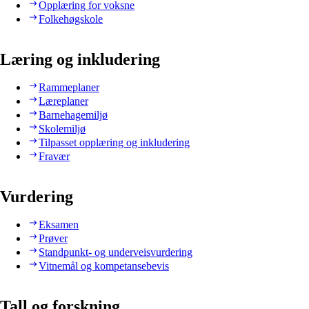
Opplæring for voksne
Folkehøgskole
Læring og inkludering
Rammeplaner
Læreplaner
Barnehagemiljø
Skolemiljø
Tilpasset opplæring og inkludering
Fravær
Vurdering
Eksamen
Prøver
Standpunkt- og underveisvurdering
Vitnemål og kompetansebevis
Tall og forskning