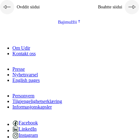
Ovddit siidui
Boahtte siidui
Bajimužžii
Om Udir
Kontakt oss
Presse
Nyhetsvarsel
English pages
Personvern
Tilgjengelighetserklæring
Informasjonskapsler
Facebook
LinkedIn
Instagram