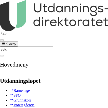
Meny
Hovedmeny
Utdanningsløpet
Barnehage
SFO
Grunnskole
Videregående