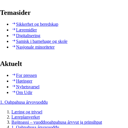
Temasider
Sikkerhet og beredskap
Læremidler
Digitalisering
Samisk i barnehage og skole
Nasjonale minoriteter
Aktuelt
For pressen
Høringer
Nyhetsvarsel
Om Udir
1. Oahpahusa árvovuođđu
Læring og trivsel
Læreplanverket
Bajitoassi – vuođđooahpahusa árvvut ja prinsihpat
1. Oahpahusa árvovuođđu