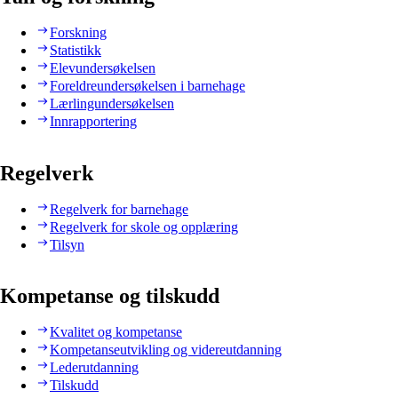
Forskning
Statistikk
Elevundersøkelsen
Foreldreundersøkelsen i barnehage
Lærlingundersøkelsen
Innrapportering
Regelverk
Regelverk for barnehage
Regelverk for skole og opplæring
Tilsyn
Kompetanse og tilskudd
Kvalitet og kompetanse
Kompetanseutvikling og videreutdanning
Lederutdanning
Tilskudd