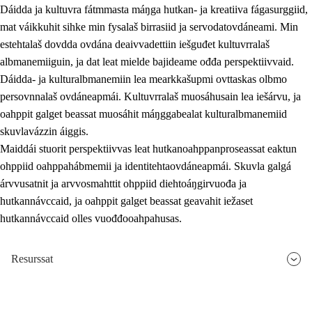
Dáidda ja kultuvra fátmmasta máŋga hutkan- ja kreatiiva fágasurggiid,
mat váikkuhit sihke min fysalaš birrasiid ja servodatovdáneami. Min
estehtalaš dovdda ovdána deaivvadettiin iešguđet kultuvrralaš
albmanemiiguin, ja dat leat mielde bajideame ođđa perspektiivvaid.
Dáidda- ja kulturalbmanemiin lea mearkkašupmi ovttaskas olbmo
persovnnalaš ovdáneapmái. Kultuvrralaš muosáhusain lea iešárvu, ja
oahppit galget beassat muosáhit máŋggabealat kulturalbmanemiid
skuvlavázzin áiggis.
Maiddái stuorit perspektiivvas leat hutkanoahppanproseassat eaktun
ohppiid oahppahábmemii ja identitehtaovdáneapmái. Skuvla galgá
árvvusatnit ja arvvosmahttit ohppiid diehtoáŋgirvuođa ja
hutkannávccaid, ja oahppit galget beassat geavahit iežaset
hutkannávccaid olles vuođđooahpahusas.
Resurssat