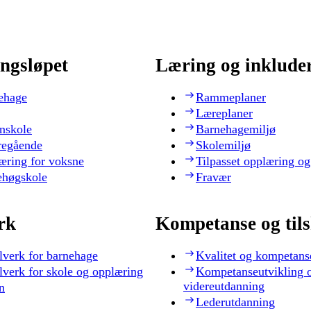
ngsløpet
Læring og inklude
ehage
Rammeplaner
Læreplaner
nskole
Barnehagemiljø
regående
Skolemiljø
æring for voksne
Tilpasset opplæring og
ehøgskole
Fravær
rk
Kompetanse og til
lverk for barnehage
Kvalitet og kompetans
lverk for skole og opplæring
Kompetanseutvikling 
videreutdanning
n
Lederutdanning