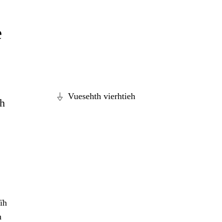
e
Vuesehth vierhtieh
dh
ïh
h