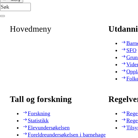
Hovedmeny
Utdanni
Barn
SFO
Grun
Vide
Oppl
Folk
Tall og forskning
Regelve
Forskning
Rege
Statistikk
Rege
Elevundersøkelsen
Tilsy
Foreldreundersøkelsen i barnehage