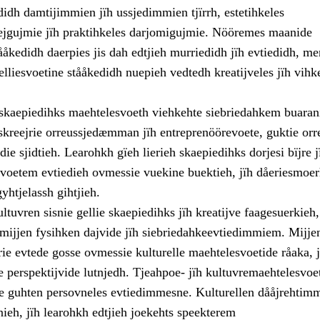
edidh damtijimmien jïh ussjedimmien tjïrrh, estetihkeles
gujmie jïh praktihkeles darjomigujmie. Nööremes maanide
ååkedidh daerpies jis dah edtjieh murriedidh jïh evtiedidh, me
lliesvoetine stååkedidh nuepieh vedtedh kreatijveles jïh vihk
h skaepiedihks maehtelesvoeth viehkehte siebriedahkem buaran
kreejrie orreussjedæmman jïh entreprenöörevoete, guktie orr
die sjidtieh. Learohkh gïeh lierieh skaepiedihks dorjesi bïjre 
esvoetem evtiedieh ovmessie vuekine buektieh, jïh dåeriesmoe
gyhtjelassh gihtjieh.
ltuvren sisnie gellie skaepiedihks jïh kreatijve faagesuerkieh
 mijjen fysihken dajvide jïh siebriedahkeevtiedimmiem. Mijje
rie evtede gosse ovmessie kulturelle maehtelesvoetide råaka, 
e perspektijvide lutnjedh. Tjeahpoe- jïh kultuvremaehtelesvoe
ere guhten persovneles evtiedimmesne. Kulturellen dååjrehtim
nieh, jïh learohkh edtjieh joekehts speekterem