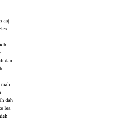
n aaj
eles
idh.
e
jïh dan
rh
, mah
n
jïh dah
te lea
mieh