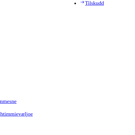
Tilskudd
timmesne
ehtimmievæljoe