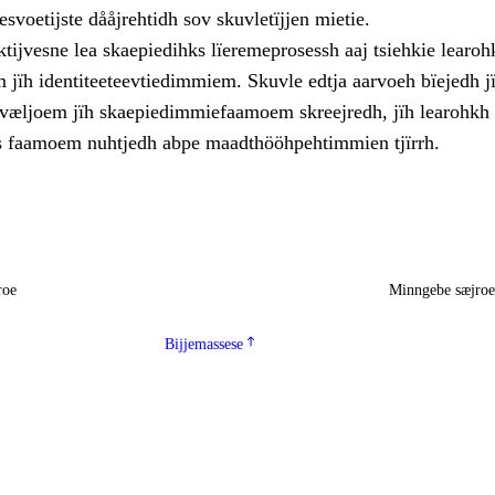
svoetijste dååjrehtidh sov skuvletïjjen mietie.
tijvesne lea skaepiedihks lïeremeprosessh aaj tsiehkie learoh
jïh identiteeteevtiedimmiem. Skuvle edtja aarvoeh bïejedh j
evæljoem jïh skaepiedimmiefaamoem skreejredh, jïh learohkh 
s faamoem nuhtjedh abpe maadthööhpehtimmien tjïrrh.
roe
Minngebe sæjro
Bijjemassese