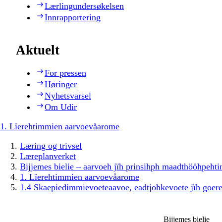
Lærlingundersøkelsen
Innrapportering
Aktuelt
For pressen
Høringer
Nyhetsvarsel
Om Udir
1. Lïerehtimmien aarvoevåarome
Læring og trivsel
Læreplanverket
Bijjemes bielie – aarvoeh jïh prinsihph maadthööhpeh
1. Lïerehtimmien aarvoevåarome
1.4 Skaepiedimmievoeteaavoe, eadtjohkevoete jïh goer
Bijjemes bielie