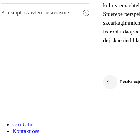
kultuvremaehtele
Prinsihph skuvlen rïektesisnie
Stuerebe perspek
skearkagimmiem 
learohki daajro
dej skaepiedihk
Evtebe sæj
Om Udir
Kontakt oss