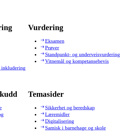
ring
Vurdering
Eksamen
Prøver
Standpunkt- og underveisvurdering
Vitnemål og kompetansebevis
 inkludering
skudd
Temasider
e
Sikkerhet og beredskap
og
Læremidler
Digitalisering
Samisk i barnehage og skole