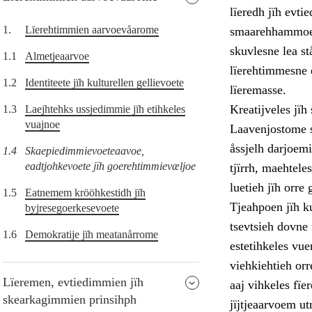
lïeredh jïh evti
1.
Lïerehtimmien aarvoevåarome
smaarehhammoej
skuvlesne lea st
1.1
Almetjeaarvoe
lïerehtimmesne e
1.2
Identiteete jïh kulturellen gellievoete
lïeremasse.
Kreatijveles jï
1.3
Laejhtehks ussjedimmie jïh etihkeles
vuajnoe
Laavenjostome s
åssjelh darjoemi
1.4
Skaepiedimmievoeteaavoe,
eadtjohkevoete jïh goerehtimmievæljoe
tjïrrh, maehtel
luetieh jïh orre 
1.5
Eatnemem krööhkestidh jïh
Tjeahpoen jïh ku
byjresegoerkesevoete
tsevtsieh dovne
1.6
Demokratije jïh meatanårrome
estetihkeles vue
viehkiehtieh orr
Lïeremen, evtiedimmien jïh
aaj vihkeles fï
skearkagimmien prinsihph
jïjtjeaarvoem ut