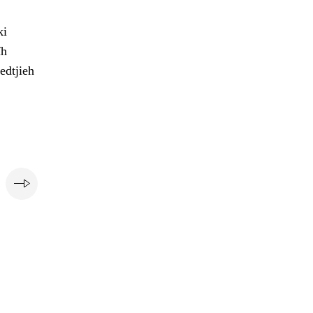
ki
ïh
edtjieh
e