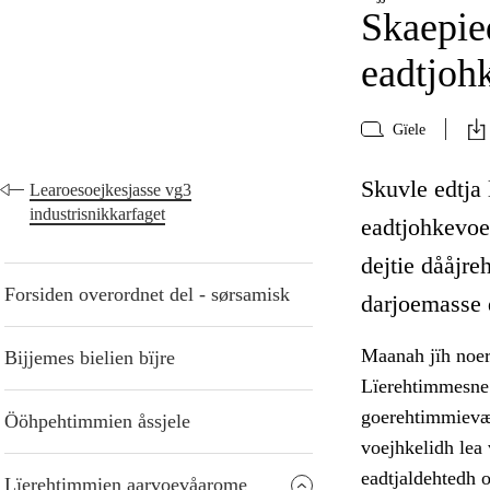
Skaepie
eadtjoh
Gïele
Skuvle edtja
Learoesoejkesjasse vg3
industrisnikkarfaget
eadtjohkevoe
dejtie dååjre
Forsiden overordnet del - sørsamisk
darjoemasse 
Maanah jïh noerh
Bijjemes bielien bïjre
Lïerehtimmesne 
goerehtimmievæl
Ööhpehtimmien åssjele
voejhkelidh lea
eadtjaldehtedh 
Lïerehtimmien aarvoevåarome