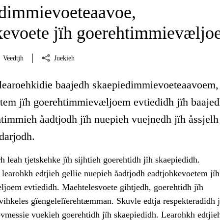
dimmievoeteaavoe,
kevoete jïh goerehtimmievæljo
Veedtjh
Juekieh
 learoehkidie baajedh skaepiedimmievoeteaavoem,
tem jïh goerehtimmievæljoem evtiedidh jïh baaje
htimmieh åadtjodh jïh nuepieh vuejnedh jïh åssjelh
darjodh.
 leah tjetskehke jïh sijhtieh goerehtidh jïh skaepiedidh.
learohkh edtjieh gellie nuepieh åadtjodh eadtjohkevoetem jïh
joem evtiedidh. Maehtelesvoete gihtjedh, goerehtidh jïh
 vihkeles gïengelelïerehtæmman. Skuvle edtja respekteradidh j
ovmessie vuekieh goerehtidh jïh skaepiedidh. Learohkh edtjie