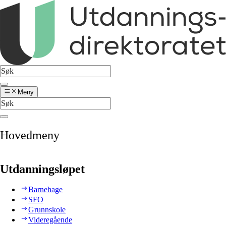
Meny
Hovedmeny
Utdanningsløpet
Barnehage
SFO
Grunnskole
Videregående