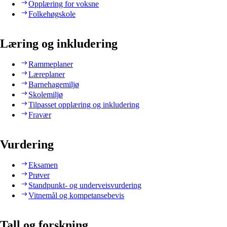
Opplæring for voksne
Folkehøgskole
Læring og inkludering
Rammeplaner
Læreplaner
Barnehagemiljø
Skolemiljø
Tilpasset opplæring og inkludering
Fravær
Vurdering
Eksamen
Prøver
Standpunkt- og underveisvurdering
Vitnemål og kompetansebevis
Tall og forskning