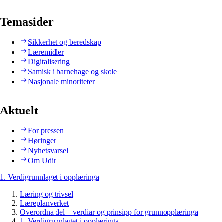
Temasider
Sikkerhet og beredskap
Læremidler
Digitalisering
Samisk i barnehage og skole
Nasjonale minoriteter
Aktuelt
For pressen
Høringer
Nyhetsvarsel
Om Udir
1. Verdigrunnlaget i opplæringa
Læring og trivsel
Læreplanverket
Overordna del – verdiar og prinsipp for grunnopplæringa
1. Verdigrunnlaget i opplæringa