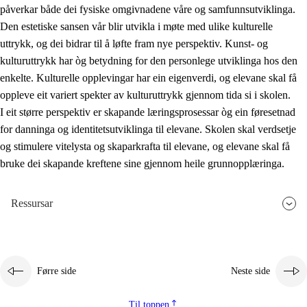
påverkar både dei fysiske omgivnadene våre og samfunnsutviklinga.
Den estetiske sansen vår blir utvikla i møte med ulike kulturelle
uttrykk, og dei bidrar til å løfte fram nye perspektiv. Kunst- og
kulturuttrykk har òg betydning for den personlege utviklinga hos den
enkelte. Kulturelle opplevingar har ein eigenverdi, og elevane skal få
oppleve eit variert spekter av kulturuttrykk gjennom tida si i skolen.
I eit større perspektiv er skapande læringsprosessar òg ein føresetnad
for danninga og identitetsutviklinga til elevane. Skolen skal verdsetje
og stimulere vitelysta og skaparkrafta til elevane, og elevane skal få
bruke dei skapande kreftene sine gjennom heile grunnopplæringa.
Ressursar
Førre side
Neste side
Til toppen