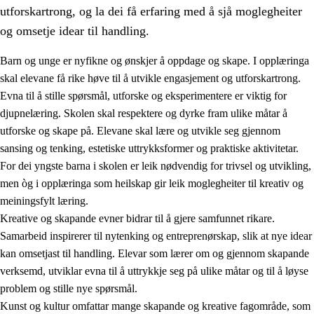
utforskartrong, og la dei få erfaring med å sjå moglegheiter
og omsetje idear til handling.
Barn og unge er nyfikne og ønskjer å oppdage og skape. I opplæringa
skal elevane få rike høve til å utvikle engasjement og utforskartrong.
1.
Verdigrunnlaget i opplæringa
Evna til å stille spørsmål, utforske og eksperimentere er viktig for
djupnelæring. Skolen skal respektere og dyrke fram ulike måtar å
1.1
Menneskeverdet
utforske og skape på. Elevane skal lære og utvikle seg gjennom
1.2
Identitet og kulturelt mangfald
sansing og tenking, estetiske uttrykksformer og praktiske aktivitetar.
For dei yngste barna i skolen er leik nødvendig for trivsel og utvikling,
1.3
Kritisk tenking og etisk bevisstheit
men òg i opplæringa som heilskap gir leik moglegheiter til kreativ og
1.4
Skaparglede, engasjement og utforskartrong
meiningsfylt læring.
Kreative og skapande evner bidrar til å gjere samfunnet rikare.
1.5
Respekt for naturen og miljøbevisstheit
Samarbeid inspirerer til nytenking og entreprenørskap, slik at nye idear
1.6
Demokrati og medverknad
kan omsetjast til handling. Elevar som lærer om og gjennom skapande
verksemd, utviklar evna til å uttrykkje seg på ulike måtar og til å løyse
problem og stille nye spørsmål.
Kunst og kultur omfattar mange skapande og kreative fagområde, som