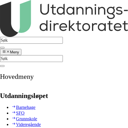
Meny
Hovedmeny
Utdanningsløpet
Barnehage
SFO
Grunnskole
Videregående