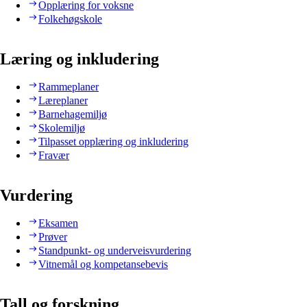
Opplæring for voksne
Folkehøgskole
Læring og inkludering
Rammeplaner
Læreplaner
Barnehagemiljø
Skolemiljø
Tilpasset opplæring og inkludering
Fravær
Vurdering
Eksamen
Prøver
Standpunkt- og underveisvurdering
Vitnemål og kompetansebevis
Tall og forskning