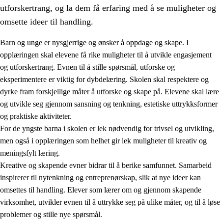
utforskertrang, og la dem få erfaring med å se muligheter og
omsette ideer til handling.
Barn og unge er nysgjerrige og ønsker å oppdage og skape. I
opplæringen skal elevene få rike muligheter til å utvikle engasjement
1.
Opplæringens verdigrunnlag
og utforskertrang. Evnen til å stille spørsmål, utforske og
eksperimentere er viktig for dybdelæring. Skolen skal respektere og
1.1
Menneskeverdet
dyrke fram forskjellige måter å utforske og skape på. Elevene skal lære
1.2
Identitet og kulturelt mangfold
og utvikle seg gjennom sansning og tenkning, estetiske uttrykksformer
og praktiske aktiviteter.
1.3
Kritisk tenkning og etisk bevissthet
For de yngste barna i skolen er lek nødvendig for trivsel og utvikling,
1.4
Skaperglede, engasjement og utforskertrang
men også i opplæringen som helhet gir lek muligheter til kreativ og
meningsfylt læring.
1.5
Respekt for naturen og miljøbevissthet
Kreative og skapende evner bidrar til å berike samfunnet. Samarbeid
1.6
Demokrati og medvirkning
inspirerer til nytenkning og entreprenørskap, slik at nye ideer kan
omsettes til handling. Elever som lærer om og gjennom skapende
virksomhet, utvikler evnen til å uttrykke seg på ulike måter, og til å løse
problemer og stille nye spørsmål.