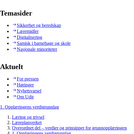
Temasider
Sikkerhet og beredskap
Læremidler
Digitalisering
Samisk i barnehage og skole
Nasjonale minoriteter
Aktuelt
For pressen
Høringer
Nyhetsvarsel
Om Udir
1. Opplæringens verdigrunnlag
Læring og trivsel
Læreplanverket
Overordnet del – verdier og prinsipper for grunnopplæringen
1. Opplæringens verdigrunnlag