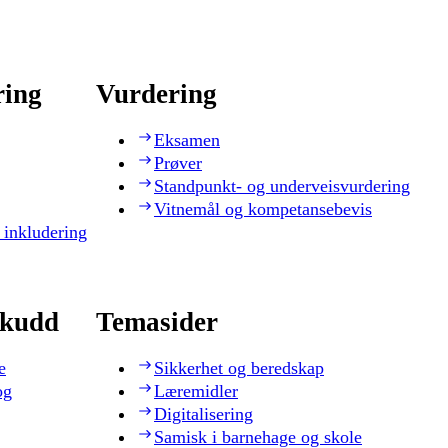
ring
Vurdering
Eksamen
Prøver
Standpunkt- og underveisvurdering
Vitnemål og kompetansebevis
 inkludering
skudd
Temasider
e
Sikkerhet og beredskap
og
Læremidler
Digitalisering
Samisk i barnehage og skole