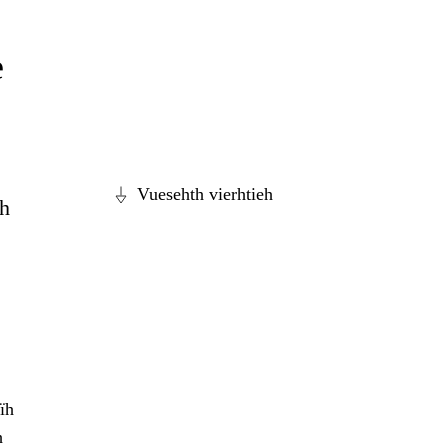
e
Vuesehth vierhtieh
dh
ïh
h