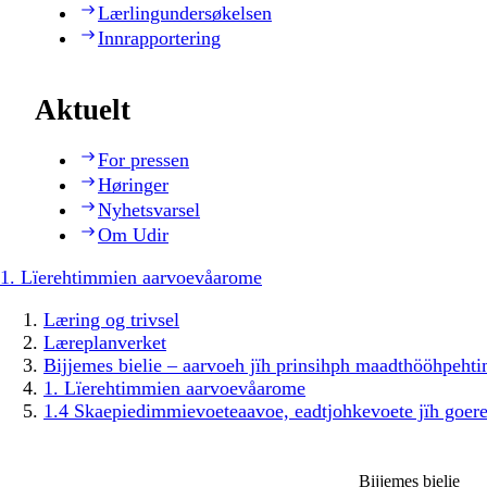
Lærlingundersøkelsen
Innrapportering
Aktuelt
For pressen
Høringer
Nyhetsvarsel
Om Udir
1. Lïerehtimmien aarvoevåarome
Læring og trivsel
Læreplanverket
Bijjemes bielie – aarvoeh jïh prinsihph maadthööhpeh
1. Lïerehtimmien aarvoevåarome
1.4 Skaepiedimmievoeteaavoe, eadtjohkevoete jïh goer
Bijjemes bielie