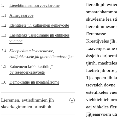
lïeredh jïh evti
1.
Lïerehtimmien aarvoevåarome
smaarehhammoej
1.1
Almetjeaarvoe
skuvlesne lea st
1.2
Identiteete jïh kulturellen gellievoete
lïerehtimmesne e
lïeremasse.
1.3
Laejhtehks ussjedimmie jïh etihkeles
Kreatijveles jï
vuajnoe
Laavenjostome s
1.4
Skaepiedimmievoeteaavoe,
åssjelh darjoemi
eadtjohkevoete jïh goerehtimmievæljoe
tjïrrh, maehtel
1.5
Eatnemem krööhkestidh jïh
luetieh jïh orre 
byjresegoerkesevoete
Tjeahpoen jïh ku
1.6
Demokratije jïh meatanårrome
tsevtsieh dovne
estetihkeles vue
viehkiehtieh orr
Lïeremen, evtiedimmien jïh
skearkagimmien prinsihph
aaj vihkeles fï
jïjtjeaarvoem ut