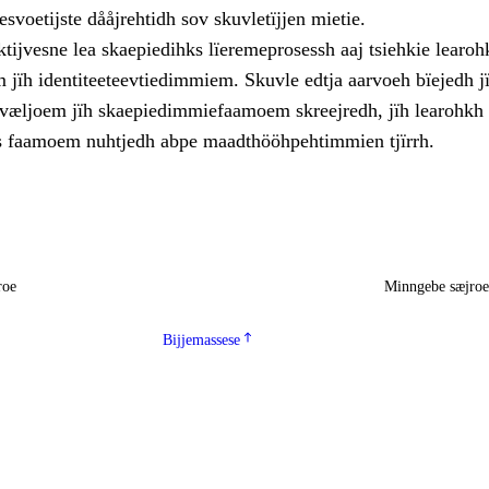
svoetijste dååjrehtidh sov skuvletïjjen mietie.
tijvesne lea skaepiedihks lïeremeprosessh aaj tsiehkie learoh
jïh identiteeteevtiedimmiem. Skuvle edtja aarvoeh bïejedh j
evæljoem jïh skaepiedimmiefaamoem skreejredh, jïh learohkh 
s faamoem nuhtjedh abpe maadthööhpehtimmien tjïrrh.
roe
Minngebe sæjro
Bijjemassese