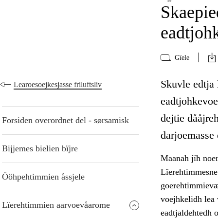
Skaepie
eadtjoh
Gïele
Skuvle edtja
Learoesoejkesjasse friluftsliv
eadtjohkevoe
dejtie dååjre
Forsiden overordnet del - sørsamisk
darjoemasse 
Bijjemes bielien bïjre
Maanah jïh noerh
Lïerehtimmesne 
Ööhpehtimmien åssjele
goerehtimmievæl
voejhkelidh lea
Lïerehtimmien aarvoevåarome
eadtjaldehtedh 