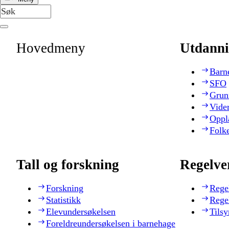
Hovedmeny
Utdanni
Barn
SFO
Grun
Vide
Oppl
Folk
Tall og forskning
Regelve
Forskning
Rege
Statistikk
Rege
Elevundersøkelsen
Tilsy
Foreldreundersøkelsen i barnehage