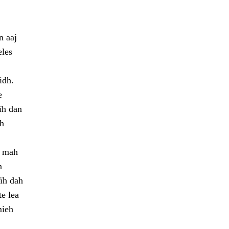
n aaj
eles
idh.
e
jïh dan
rh
, mah
n
jïh dah
te lea
mieh