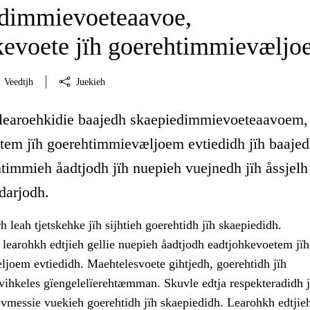
dimmievoeteaavoe,
kevoete jïh goerehtimmievæljo
Veedtjh
Juekieh
 learoehkidie baajedh skaepiedimmievoeteaavoem,
tem jïh goerehtimmievæljoem evtiedidh jïh baaje
htimmieh åadtjodh jïh nuepieh vuejnedh jïh åssjelh
darjodh.
 leah tjetskehke jïh sijhtieh goerehtidh jïh skaepiedidh.
learohkh edtjieh gellie nuepieh åadtjodh eadtjohkevoetem jïh
joem evtiedidh. Maehtelesvoete gihtjedh, goerehtidh jïh
 vihkeles gïengelelïerehtæmman. Skuvle edtja respekteradidh j
ovmessie vuekieh goerehtidh jïh skaepiedidh. Learohkh edtjie