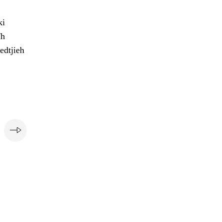
ki
ïh
edtjieh
e