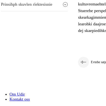
kultuvremaehtele
Prinsihph skuvlen rïektesisnie
Stuerebe perspek
skearkagimmiem 
learohki daajro
dej skaepiedihk
Evtebe sæj
Om Udir
Kontakt oss