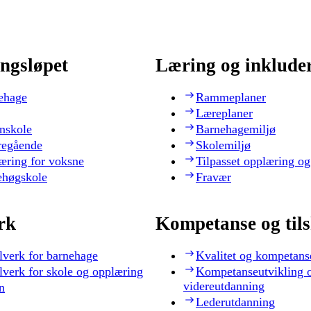
ngsløpet
Læring og inklude
ehage
Rammeplaner
Læreplaner
nskole
Barnehagemiljø
regående
Skolemiljø
æring for voksne
Tilpasset opplæring og
ehøgskole
Fravær
rk
Kompetanse og til
lverk for barnehage
Kvalitet og kompetans
lverk for skole og opplæring
Kompetanseutvikling 
videreutdanning
n
Lederutdanning