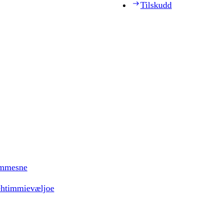
Tilskudd
timmesne
ehtimmievæljoe