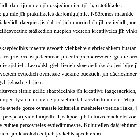
edidh damtijimmien jïh ussjedimmien tjïrrh, estetihkeles
gujmie jïh praktihkeles darjomigujmie. Nööremes maanide
ååkedidh daerpies jis dah edtjieh murriedidh jïh evtiedidh, me
lliesvoetine stååkedidh nuepieh vedtedh kreatijveles jïh vihk
h skaepiedihks maehtelesvoeth viehkehte siebriedahkem buaran
kreejrie orreussjedæmman jïh entreprenöörevoete, guktie orr
die sjidtieh. Learohkh gïeh lierieh skaepiedihks dorjesi bïjre 
esvoetem evtiedieh ovmessie vuekine buektieh, jïh dåeriesmoe
gyhtjelassh gihtjieh.
ltuvren sisnie gellie skaepiedihks jïh kreatijve faagesuerkieh
 mijjen fysihken dajvide jïh siebriedahkeevtiedimmiem. Mijje
rie evtede gosse ovmessie kulturelle maehtelesvoetide råaka, 
e perspektijvide lutnjedh. Tjeahpoe- jïh kultuvremaehtelesvoe
ere guhten persovneles evtiedimmesne. Kulturellen dååjrehtim
nieh, jïh learohkh edtjieh joekehts speekterem