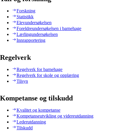
Forskning
Statistikk
Elevundersøkelsen
Foreldreundersøkelsen i barnehage
Lærlingundersøkelsen
Innrapportering
Regelverk
Regelverk for barnehage
Regelverk for skole og opplæring
Tilsyn
Kompetanse og tilskudd
Kvalitet og kompetanse
Kompetanseutvikling og videreutdanning
Lederutdanning
Tilskudd