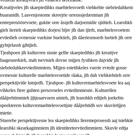
Kreatijveles jïh skaepiedihks maehtelesvoeth viehkehte siebriedahkem
buaranidh. Laavenjostome skreejrie orreussjedæmman jïh
entreprenöörevoete, guktie orre åssjelh darjoemidie sjidtieh. Learohkh
gïeh lierieh skaepiedihks dorjesi bïjre jïh dan tjïrrh, maehtelesvoetem
evtiedieh ovmessie vuekine buektieh, jïh dåeriesmoerh luetieh jïh orre
gyhtjelassh gihtjieh.
Tjeahpoen jïh kultuvren sisnie gellie skaepiedihks jïh kreatijve
faagesuerkieh, mah tsevtsieh dovne mijjen fysihken dajvide jïh
siebriedahkeevtiedimmiem. Mijjen estetihkeles vuerie evtede gosse
ovmessie kulturelle maehtelesvoetide råaka, jïh dah viehkiehtieh orre
perspektijvide lutnjedh. Tjeahpoe- jïh kultuvremaehtelesvoete lea aaj
vihkeles fïere guhten persovneles evtiedimmesne. Kulturellen
dååjrehtimmieh jïjtjeaarvoem utnieh, jïh learohkh edtjieh joekehts
speekterem kultuvremaehtelesvoetijste dååjrehtidh sov skuvletïjjen
mietie.
Stuerebe perspektijvesne lea skaepiedihks lïeremeprosessh aaj tsiehkie
learohki skearkagimmiem jïh identiteeteevtiedimmiem. Skuvle edtja