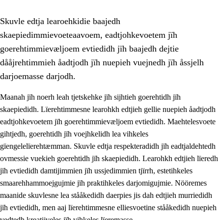
Skuvle edtja learoehkidie baajedh
skaepiedimmievoeteaavoem, eadtjohkevoetem jïh
goerehtimmievæljoem evtiedidh jïh baajedh dejtie
dååjrehtimmieh åadtjodh jïh nuepieh vuejnedh jïh åssjelh
darjoemasse darjodh.
1.
Lïerehtimmien aarvoevåarome
Maanah jïh noerh leah tjetskehke jïh sijhtieh goerehtidh jïh
1.1
Almetjeaarvoe
skaepiedidh. Lïerehtimmesne learohkh edtjieh gellie nuepieh åadtjodh
eadtjohkevoetem jïh goerehtimmievæljoem evtiedidh. Maehtelesvoete
1.2
Identiteete jïh kulturellen gellievoete
gihtjedh, goerehtidh jïh voejhkelidh lea vihkeles
1.3
Laejhtehks ussjedimmie jïh etihkeles vuajnoe
gïengelelïerehtæmman. Skuvle edtja respekteradidh jïh eadtjaldehtedh
ovmessie vuekieh goerehtidh jïh skaepiedidh. Learohkh edtjieh lïeredh
1.4
Skaepiedimmievoeteaavoe, eadtjohkevoete jïh
jïh evtiedidh damtijimmien jïh ussjedimmien tjïrrh, estetihkeles
goerehtimmievæljoe
smaarehhammoejgujmie jïh praktihkeles darjomigujmie. Nööremes
1.5
Eatnemem krööhkestidh jïh byjresegoerkesevoete
maanide skuvlesne lea stååkedidh daerpies jis dah edtjieh murriedidh
jïh evtiedidh, men aaj lïerehtimmesne elliesvoetine stååkedidh nuepieh
1.6
Demokratije jïh meatanårrome
vedtedh kreatijveles jïh vihkeles lïeremasse.