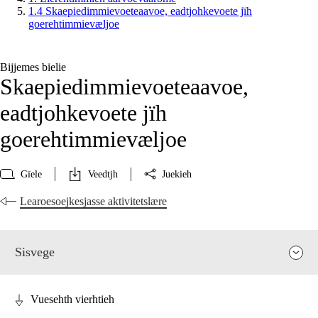
1.4 Skaepiedimmievoeteaavoe, eadtjohkevoete jïh
goerehtimmievæljoe
Bijjemes bielie
Skaepiedimmievoeteaavoe,
eadtjohkevoete jïh
goerehtimmievæljoe
Gïele
Veedtjh
Juekieh
Learoesoejkesjasse aktivitetslære
Sisvege
Vuesehth vierhtieh