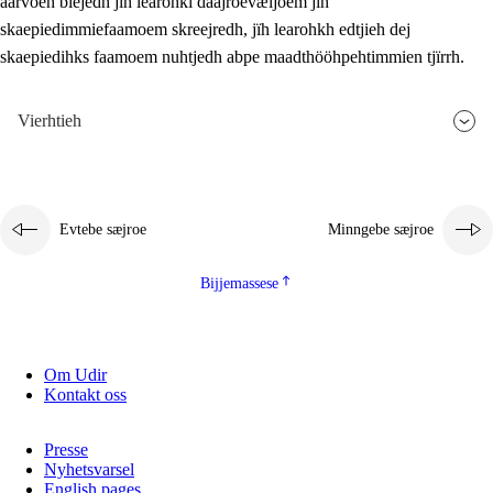
aarvoeh bïejedh jïh learohki daajroevæljoem jïh
skaepiedimmiefaamoem skreejredh, jïh learohkh edtjieh dej
skaepiedihks faamoem nuhtjedh abpe maadthööhpehtimmien tjïrrh.
Vierhtieh
Evtebe sæjroe
Minngebe sæjroe
Bijjemassese
Om Udir
Kontakt oss
Presse
Nyhetsvarsel
English pages