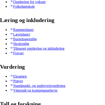
Opplæring for voksne
Folkehøgskole
Læring og inkludering
Rammeplaner
Læreplaner
Barnehagemiljø
Skolemiljø
Tilpasset opplæring og inkludering
Fravær
Vurdering
Eksamen
Prøver
Standpunkt- og underveisvurdering
Vitnemål og kompetansebevis
Tall og forskning