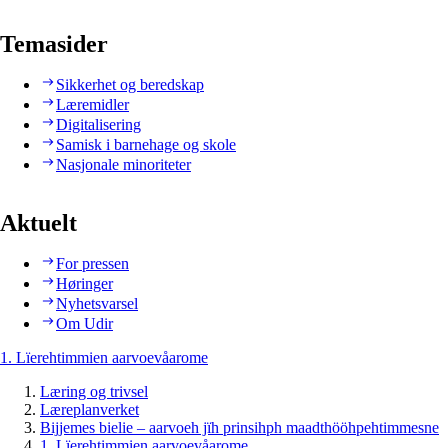
Temasider
Sikkerhet og beredskap
Læremidler
Digitalisering
Samisk i barnehage og skole
Nasjonale minoriteter
Aktuelt
For pressen
Høringer
Nyhetsvarsel
Om Udir
1. Lïerehtimmien aarvoevåarome
Læring og trivsel
Læreplanverket
Bijjemes bielie – aarvoeh jïh prinsihph maadthööhpehtimmesne
1. Lïerehtimmien aarvoevåarome