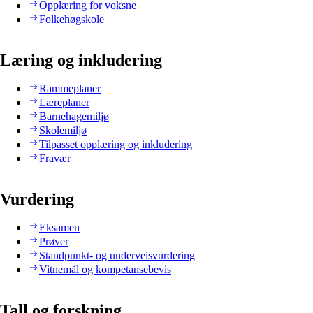
Opplæring for voksne
Folkehøgskole
Læring og inkludering
Rammeplaner
Læreplaner
Barnehagemiljø
Skolemiljø
Tilpasset opplæring og inkludering
Fravær
Vurdering
Eksamen
Prøver
Standpunkt- og underveisvurdering
Vitnemål og kompetansebevis
Tall og forskning