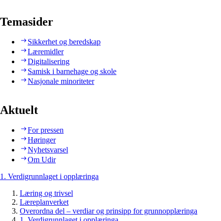
Temasider
Sikkerhet og beredskap
Læremidler
Digitalisering
Samisk i barnehage og skole
Nasjonale minoriteter
Aktuelt
For pressen
Høringer
Nyhetsvarsel
Om Udir
1. Verdigrunnlaget i opplæringa
Læring og trivsel
Læreplanverket
Overordna del – verdiar og prinsipp for grunnopplæringa
1. Verdigrunnlaget i opplæringa