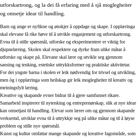
utforskartrong, og la dei få erfaring med å sjå moglegheiter
og omsetje idear til handling.
Barn og unge er nyfikne og ønskjer å oppdage og skape. I opplæringa
skal elevane få rike høve til å utvikle engasjement og utforskartrong.
1.
Verdigrunnlaget i opplæringa
Evna til å stille spørsmål, utforske og eksperimentere er viktig for
djupnelæring. Skolen skal respektere og dyrke fram ulike måtar å
1.1
Menneskeverdet
utforske og skape på. Elevane skal lære og utvikle seg gjennom
1.2
Identitet og kulturelt mangfald
sansing og tenking, estetiske uttrykksformer og praktiske aktivitetar.
For dei yngste barna i skolen er leik nødvendig for trivsel og utvikling,
1.3
Kritisk tenking og etisk bevisstheit
men òg i opplæringa som heilskap gir leik moglegheiter til kreativ og
1.4
Skaparglede, engasjement og utforskartrong
meiningsfylt læring.
Kreative og skapande evner bidrar til å gjere samfunnet rikare.
1.5
Respekt for naturen og miljøbevisstheit
Samarbeid inspirerer til nytenking og entreprenørskap, slik at nye idear
1.6
Demokrati og medverknad
kan omsetjast til handling. Elevar som lærer om og gjennom skapande
verksemd, utviklar evna til å uttrykkje seg på ulike måtar og til å løyse
problem og stille nye spørsmål.
Kunst og kultur omfattar mange skapande og kreative fagområde, som