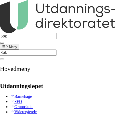
Meny
Hovedmeny
Utdanningsløpet
Barnehage
SFO
Grunnskole
Videregående