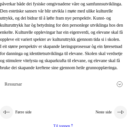
påverkar både dei fysiske omgivnadene våre og samfunnsutviklinga.
Den estetiske sansen vår blir utvikla i møte med ulike kulturelle
uttrykk, og dei bidrar til å løfte fram nye perspektiv. Kunst- og
kulturuttrykk har òg betydning for den personlege utviklinga hos den
enkelte. Kulturelle opplevingar har ein eigenverdi, og elevane skal få
oppleve eit variert spekter av kulturuttrykk gjennom tida si i skolen.
I eit større perspektiv er skapande læringsprosessar òg ein føresetnad
for danninga og identitetsutviklinga til elevane. Skolen skal verdsetje
og stimulere vitelysta og skaparkrafta til elevane, og elevane skal få
bruke dei skapande kreftene sine gjennom heile grunnopplæringa.
Ressursar
Førre side
Neste side
Til toppen