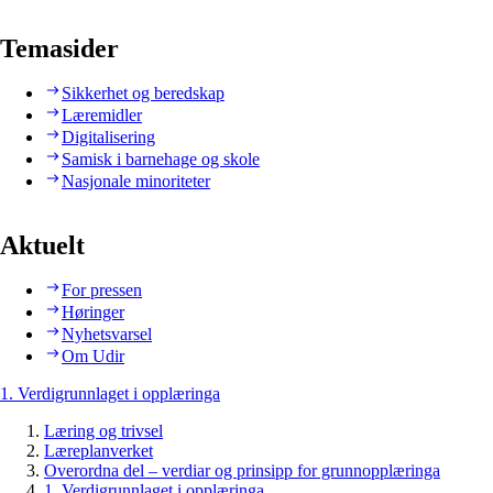
Temasider
Sikkerhet og beredskap
Læremidler
Digitalisering
Samisk i barnehage og skole
Nasjonale minoriteter
Aktuelt
For pressen
Høringer
Nyhetsvarsel
Om Udir
1. Verdigrunnlaget i opplæringa
Læring og trivsel
Læreplanverket
Overordna del – verdiar og prinsipp for grunnopplæringa
1. Verdigrunnlaget i opplæringa