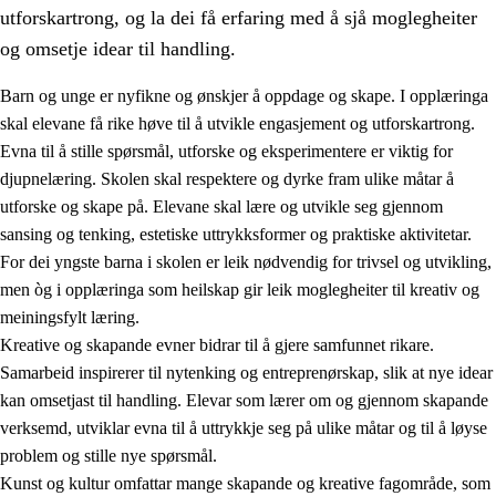
utforskartrong, og la dei få erfaring med å sjå moglegheiter
og omsetje idear til handling.
Barn og unge er nyfikne og ønskjer å oppdage og skape. I opplæringa
skal elevane få rike høve til å utvikle engasjement og utforskartrong.
1.
Verdigrunnlaget i opplæringa
Evna til å stille spørsmål, utforske og eksperimentere er viktig for
djupnelæring. Skolen skal respektere og dyrke fram ulike måtar å
1.1
Menneskeverdet
utforske og skape på. Elevane skal lære og utvikle seg gjennom
1.2
Identitet og kulturelt mangfald
sansing og tenking, estetiske uttrykksformer og praktiske aktivitetar.
For dei yngste barna i skolen er leik nødvendig for trivsel og utvikling,
1.3
Kritisk tenking og etisk bevisstheit
men òg i opplæringa som heilskap gir leik moglegheiter til kreativ og
1.4
Skaparglede, engasjement og utforskartrong
meiningsfylt læring.
Kreative og skapande evner bidrar til å gjere samfunnet rikare.
1.5
Respekt for naturen og miljøbevisstheit
Samarbeid inspirerer til nytenking og entreprenørskap, slik at nye idear
1.6
Demokrati og medverknad
kan omsetjast til handling. Elevar som lærer om og gjennom skapande
verksemd, utviklar evna til å uttrykkje seg på ulike måtar og til å løyse
problem og stille nye spørsmål.
Kunst og kultur omfattar mange skapande og kreative fagområde, som