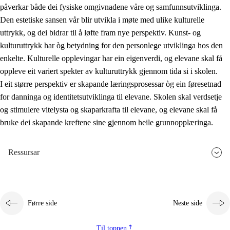
påverkar både dei fysiske omgivnadene våre og samfunnsutviklinga.
Den estetiske sansen vår blir utvikla i møte med ulike kulturelle
uttrykk, og dei bidrar til å løfte fram nye perspektiv. Kunst- og
kulturuttrykk har òg betydning for den personlege utviklinga hos den
enkelte. Kulturelle opplevingar har ein eigenverdi, og elevane skal få
oppleve eit variert spekter av kulturuttrykk gjennom tida si i skolen.
I eit større perspektiv er skapande læringsprosessar òg ein føresetnad
for danninga og identitetsutviklinga til elevane. Skolen skal verdsetje
og stimulere vitelysta og skaparkrafta til elevane, og elevane skal få
bruke dei skapande kreftene sine gjennom heile grunnopplæringa.
Ressursar
Førre side
Neste side
Til toppen