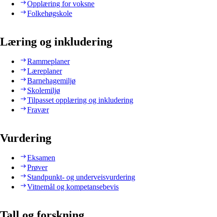
Opplæring for voksne
Folkehøgskole
Læring og inkludering
Rammeplaner
Læreplaner
Barnehagemiljø
Skolemiljø
Tilpasset opplæring og inkludering
Fravær
Vurdering
Eksamen
Prøver
Standpunkt- og underveisvurdering
Vitnemål og kompetansebevis
Tall og forskning