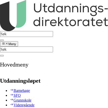
Meny
Hovedmeny
Utdanningsløpet
Barnehage
SFO
Grunnskole
Videregående