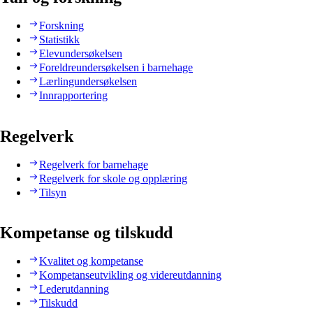
Forskning
Statistikk
Elevundersøkelsen
Foreldreundersøkelsen i barnehage
Lærlingundersøkelsen
Innrapportering
Regelverk
Regelverk for barnehage
Regelverk for skole og opplæring
Tilsyn
Kompetanse og tilskudd
Kvalitet og kompetanse
Kompetanseutvikling og videreutdanning
Lederutdanning
Tilskudd