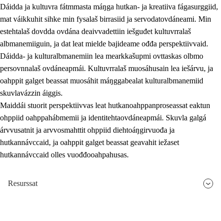
Dáidda ja kultuvra fátmmasta máŋga hutkan- ja kreatiiva fágasurggiid,
mat váikkuhit sihke min fysalaš birrasiid ja servodatovdáneami. Min
estehtalaš dovdda ovdána deaivvadettiin iešguđet kultuvrralaš
albmanemiiguin, ja dat leat mielde bajideame ođđa perspektiivvaid.
Dáidda- ja kulturalbmanemiin lea mearkkašupmi ovttaskas olbmo
persovnnalaš ovdáneapmái. Kultuvrralaš muosáhusain lea iešárvu, ja
oahppit galget beassat muosáhit máŋggabealat kulturalbmanemiid
skuvlavázzin áiggis.
Maiddái stuorit perspektiivvas leat hutkanoahppanproseassat eaktun
ohppiid oahppahábmemii ja identitehtaovdáneapmái. Skuvla galgá
árvvusatnit ja arvvosmahttit ohppiid diehtoáŋgirvuođa ja
hutkannávccaid, ja oahppit galget beassat geavahit iežaset
hutkannávccaid olles vuođđooahpahusas.
Resurssat