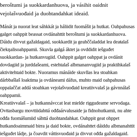
beroštumi ja suokkardanhuova, ja vásihit oaidnit
vejolašvuođaid ja duohtandahkat ideaid.
Mánát ja nuorat leat sáhkkát ja háliidit fuomášit ja hutkat. Oahpahusas
galget oahppit beassat ovdánahttit beroštumi ja suokkardanhuova.
1.
Oahpahusa árvovuođđu
Dáidu divvut gažaldagaid, suokkardit ja geahččaladdat lea deaŧalaš
čiekŋalisoahppamii. Skuvla galgá áktet ja ovddidit iešguđet
1.1
Olmmošárvu
suokkardan- ja hutkanvugiid. Oahppit galget oahppat ja ovdánit
1.2
Identitehta ja kultuvrralaš girjáivuohta
dovdagiid ja jurddašeami, estehtalaš albmananvugiid ja praktihkalaš
aktivitehtaid bokte. Nuoramus mánáide skuvllas lea stoahkan
1.3
Kritihkalaš jurddašeapmi ja ehtalaš diđolašvuohta
dárbbašlaš loaktima ja ovdáneami dáfus, muhto maid oahpahusas
1.4
Hutkanillu, beroštupmi ja suokkardanhuovva
oppalaččat addá stoahkan vejolašvuođaid kreatiivvalaš ja gávnnálaš
oahppamii.
1.5
Luondduákten ja birasdiđolašvuohta
Kreatiivvalaš – ja hutkannávccat leat mielde riggudeame servodaga.
1.6
Demokratiija ja mielváikkuheapmi
Ovttasbargu movttiidahttá ođđaárvalusaide ja fidnohutkamii, nu ahte
ođđa fuomášumiid sáhttá duohtandahkat. Oahppit geat ohppet
hutkandoaimmaid birra ja daid bokte, ovdánahttet dáiddu albmanahttit
iešguđet ládje, ja čoavdit váttisvuođaid ja divvut ođđa gažaldagaid.