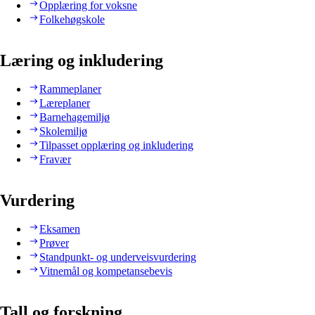
Opplæring for voksne
Folkehøgskole
Læring og inkludering
Rammeplaner
Læreplaner
Barnehagemiljø
Skolemiljø
Tilpasset opplæring og inkludering
Fravær
Vurdering
Eksamen
Prøver
Standpunkt- og underveisvurdering
Vitnemål og kompetansebevis
Tall og forskning