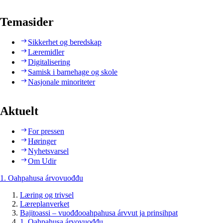
Temasider
Sikkerhet og beredskap
Læremidler
Digitalisering
Samisk i barnehage og skole
Nasjonale minoriteter
Aktuelt
For pressen
Høringer
Nyhetsvarsel
Om Udir
1. Oahpahusa árvovuođđu
Læring og trivsel
Læreplanverket
Bajitoassi – vuođđooahpahusa árvvut ja prinsihpat
1. Oahpahusa árvovuođđu