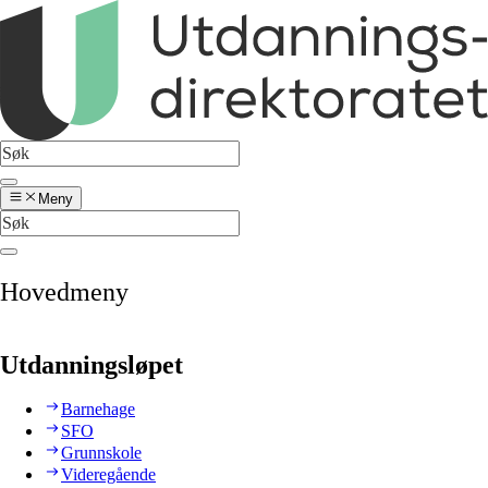
Meny
Hovedmeny
Utdanningsløpet
Barnehage
SFO
Grunnskole
Videregående