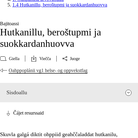
1.4 Hutkanillu, beroštupmi ja suokkardanhuovva
Bajitoassi
Hutkanillu, beroštupmi ja
suokkardanhuovva
Giella
Viečča
Juoge
Oahppoplánii vg1 helse- og oppvekstfag
Sisdoallu
Čájet resurssaid
Skuvla galgá diktit ohppiid geahččaladdat hutkanilu,