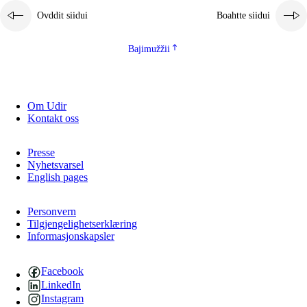
Ovddit siidui
Boahtte siidui
Bajimužžii
Om Udir
Kontakt oss
Presse
Nyhetsvarsel
English pages
Personvern
Tilgjengelighetserklæring
Informasjonskapsler
Facebook
LinkedIn
Instagram