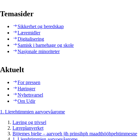
Temasider
Sikkerhet og beredskap
Læremidler
Digitalisering
Samisk i barnehage og skole
Nasjonale minoriteter
Aktuelt
For pressen
Høringer
Nyhetsvarsel
Om Udir
1. Lïerehtimmien aarvoevåarome
Læring og trivsel
Læreplanverket
Bijjemes bielie – aarvoeh jïh prinsihph maadthööhpehtimmesne
1. Lïerehtimmien aarvoevåarome