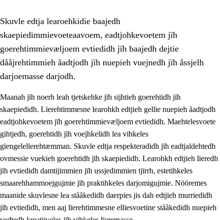
Skuvle edtja learoehkidie baajedh
skaepiedimmievoeteaavoem, eadtjohkevoetem jïh
goerehtimmievæljoem evtiedidh jïh baajedh dejtie
dååjrehtimmieh åadtjodh jïh nuepieh vuejnedh jïh åssjelh
darjoemasse darjodh.
1.
Lïerehtimmien aarvoevåarome
Maanah jïh noerh leah tjetskehke jïh sijhtieh goerehtidh jïh
1.1
Almetjeaarvoe
skaepiedidh. Lïerehtimmesne learohkh edtjieh gellie nuepieh åadtjodh
eadtjohkevoetem jïh goerehtimmievæljoem evtiedidh. Maehtelesvoete
1.2
Identiteete jïh kulturellen gellievoete
gihtjedh, goerehtidh jïh voejhkelidh lea vihkeles
1.3
Laejhtehks ussjedimmie jïh etihkeles vuajnoe
gïengelelïerehtæmman. Skuvle edtja respekteradidh jïh eadtjaldehtedh
ovmessie vuekieh goerehtidh jïh skaepiedidh. Learohkh edtjieh lïeredh
1.4
Skaepiedimmievoeteaavoe, eadtjohkevoete jïh
jïh evtiedidh damtijimmien jïh ussjedimmien tjïrrh, estetihkeles
goerehtimmievæljoe
smaarehhammoejgujmie jïh praktihkeles darjomigujmie. Nööremes
1.5
Eatnemem krööhkestidh jïh byjresegoerkesevoete
maanide skuvlesne lea stååkedidh daerpies jis dah edtjieh murriedidh
jïh evtiedidh, men aaj lïerehtimmesne elliesvoetine stååkedidh nuepieh
1.6
Demokratije jïh meatanårrome
vedtedh kreatijveles jïh vihkeles lïeremasse.