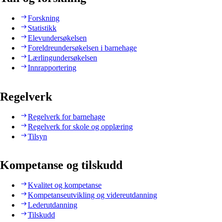
Forskning
Statistikk
Elevundersøkelsen
Foreldreundersøkelsen i barnehage
Lærlingundersøkelsen
Innrapportering
Regelverk
Regelverk for barnehage
Regelverk for skole og opplæring
Tilsyn
Kompetanse og tilskudd
Kvalitet og kompetanse
Kompetanseutvikling og videreutdanning
Lederutdanning
Tilskudd