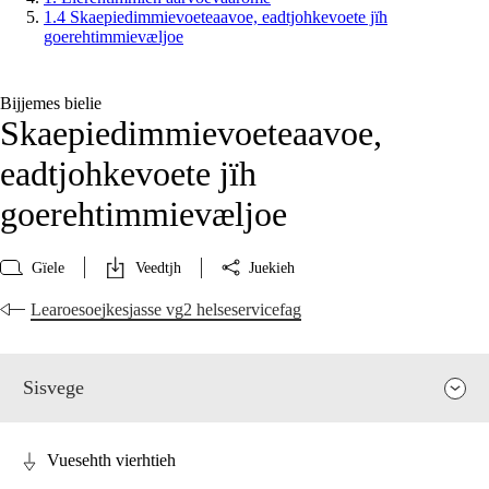
1.4 Skaepiedimmievoeteaavoe, eadtjohkevoete jïh
goerehtimmievæljoe
Bijjemes bielie
Skaepiedimmievoeteaavoe,
eadtjohkevoete jïh
goerehtimmievæljoe
Gïele
Veedtjh
Juekieh
Learoesoejkesjasse vg2 helseservicefag
Sisvege
Vuesehth vierhtieh