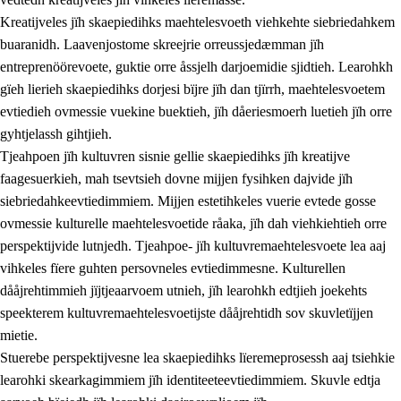
Kreatijveles jïh skaepiedihks maehtelesvoeth viehkehte siebriedahkem
buaranidh. Laavenjostome skreejrie orreussjedæmman jïh
entreprenöörevoete, guktie orre åssjelh darjoemidie sjidtieh. Learohkh
gïeh lierieh skaepiedihks dorjesi bïjre jïh dan tjïrrh, maehtelesvoetem
evtiedieh ovmessie vuekine buektieh, jïh dåeriesmoerh luetieh jïh orre
gyhtjelassh gihtjieh.
Tjeahpoen jïh kultuvren sisnie gellie skaepiedihks jïh kreatijve
faagesuerkieh, mah tsevtsieh dovne mijjen fysihken dajvide jïh
siebriedahkeevtiedimmiem. Mijjen estetihkeles vuerie evtede gosse
ovmessie kulturelle maehtelesvoetide råaka, jïh dah viehkiehtieh orre
perspektijvide lutnjedh. Tjeahpoe- jïh kultuvremaehtelesvoete lea aaj
vihkeles fïere guhten persovneles evtiedimmesne. Kulturellen
dååjrehtimmieh jïjtjeaarvoem utnieh, jïh learohkh edtjieh joekehts
speekterem kultuvremaehtelesvoetijste dååjrehtidh sov skuvletïjjen
mietie.
Stuerebe perspektijvesne lea skaepiedihks lïeremeprosessh aaj tsiehkie
learohki skearkagimmiem jïh identiteeteevtiedimmiem. Skuvle edtja