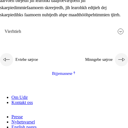
aarvoeh bïejedh jïh learohki daajroevæljoem jïh
skaepiedimmiefaamoem skreejredh, jïh learohkh edtjieh dej
skaepiedihks faamoem nuhtjedh abpe maadthööhpehtimmien tjïrrh.
Vierhtieh
Evtebe sæjroe
Minngebe sæjroe
Bijjemassese
Om Udir
Kontakt oss
Presse
Nyhetsvarsel
English pages