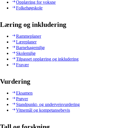
Opplæring for voksne
Folkehøgskole
Læring og inkludering
Rammeplaner
Læreplaner
Barnehagemiljø
Skolemiljø
Tilpasset opplæring og inkludering
Fravær
Vurdering
Eksamen
Prøver
Standpunkt- og underveisvurdering
Vitnemål og kompetansebevis
Tall og forskning