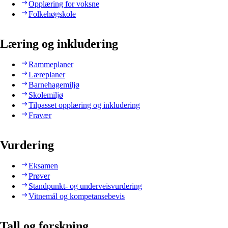
Opplæring for voksne
Folkehøgskole
Læring og inkludering
Rammeplaner
Læreplaner
Barnehagemiljø
Skolemiljø
Tilpasset opplæring og inkludering
Fravær
Vurdering
Eksamen
Prøver
Standpunkt- og underveisvurdering
Vitnemål og kompetansebevis
Tall og forskning