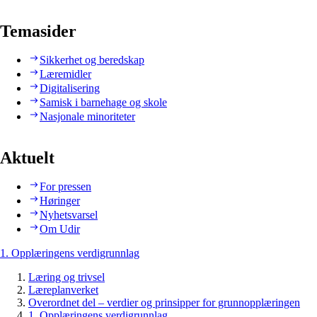
Temasider
Sikkerhet og beredskap
Læremidler
Digitalisering
Samisk i barnehage og skole
Nasjonale minoriteter
Aktuelt
For pressen
Høringer
Nyhetsvarsel
Om Udir
1. Opplæringens verdigrunnlag
Læring og trivsel
Læreplanverket
Overordnet del – verdier og prinsipper for grunnopplæringen
1. Opplæringens verdigrunnlag