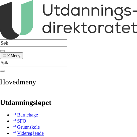
Meny
Hovedmeny
Utdanningsløpet
Barnehage
SFO
Grunnskole
Videregående