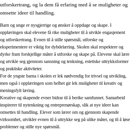
utforskertrang, og la dem få erfaring med å se muligheter og
omsette ideer til handling.
Barn og unge er nysgjerrige og ønsker å oppdage og skape. I
opplæringen skal elevene få rike muligheter til å utvikle engasjement
1.
Opplæringens verdigrunnlag
og utforskertrang. Evnen til å stille spørsmål, utforske og
eksperimentere er viktig for dybdelæring. Skolen skal respektere og
1.1
Menneskeverdet
dyrke fram forskjellige måter å utforske og skape på. Elevene skal lære
1.2
Identitet og kulturelt mangfold
og utvikle seg gjennom sansning og tenkning, estetiske uttrykksformer
og praktiske aktiviteter.
1.3
Kritisk tenkning og etisk bevissthet
For de yngste barna i skolen er lek nødvendig for trivsel og utvikling,
1.4
Skaperglede, engasjement og utforskertrang
men også i opplæringen som helhet gir lek muligheter til kreativ og
meningsfylt læring.
1.5
Respekt for naturen og miljøbevissthet
Kreative og skapende evner bidrar til å berike samfunnet. Samarbeid
1.6
Demokrati og medvirkning
inspirerer til nytenkning og entreprenørskap, slik at nye ideer kan
omsettes til handling. Elever som lærer om og gjennom skapende
virksomhet, utvikler evnen til å uttrykke seg på ulike måter, og til å løse
problemer og stille nye spørsmål.