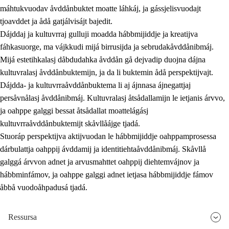
máhtukvuodav åvddånbuktet moatte láhkáj, ja gássjelisvuodajt
tjoavddet ja ådå gatjálvisájt bajedit.
Dájddaj ja kultuvrraj gulluji moadda hábbmijiddje ja kreatijva
fáhkasuorge, ma vájkkudi mijá birrusijda ja sebrudakåvddånibmáj.
Mijá estetihkalasj dåbdudahka åvddån gå dejvadip duojna dájna
kultuvralasj åvddånbuktemijn, ja da li buktemin ådå perspektijvajt.
Dájdda- ja kultuvrraåvddånbuktema li aj ájnnasa ájnegattjaj
persåvnålasj åvddånibmáj. Kultuvralasj åtsådallamijn le ietjanis árvvo,
ja oahppe galggi bessat åtsådallat moattelágásj
kultuvrraåvddånbuktemijt skåvllåájge tjadá.
Stuoráp perspektijva aktijvuodan le hábbmijiddje oahppamprosessa
dárbulattja oahppij ávddamij ja identitiehtaåvddånibmáj. Skåvllå
galggá árvvon adnet ja arvusmahttet oahppij diehtemvájnov ja
hábbminfámov, ja oahppe galggi adnet ietjasa hábbmijiddje fámov
åbbå vuodoåhpadusá tjadá.
Ressursa