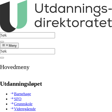
Meny
Hovedmeny
Utdanningsløpet
Barnehage
SFO
Grunnskole
Videregående