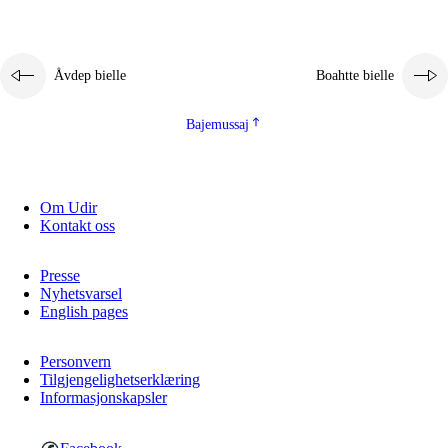
Åvdep bielle
Boahtte bielle
Bajemussaj
Om Udir
Kontakt oss
Presse
Nyhetsvarsel
English pages
Personvern
Tilgjengelighetserklæring
Informasjonskapsler