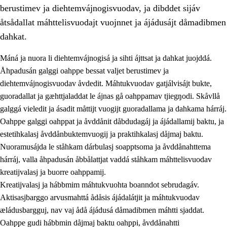
berustimev ja diehtemvájnogisvuodav, ja dibddet sijáv
åtsådallat máhttelisvuodajt vuojnnet ja ájádusájt dåmadibmen
dahkat.
Máná ja nuora li diehtemvájnogisá ja sihti ájttsat ja dahkat juojddá.
1.
Åhpadusá árvvovuodo
Åhpadusán galggi oahppe bessat valjet berustimev ja
diehtemvájnogisvuodav åvdedit. Máhtukvuodav gatjálvisájt bukte,
1.1
Almasjárvvo
guoradallat ja gæhttjaladdat le ájnas gå oahppamav tjiegŋodi. Skåvllå
1.2
Identitiehtta ja kultuvralasj moattevuohta
galggá vieledit ja ásadit måttijt vuogijt guoradallama ja dahkama hárráj.
Oahppe galggi oahppat ja åvddånit dåbdudagáj ja ájádallamij baktu, ja
1.3
Lájttális ájádallam ja estetihkalasj diedulasjvuohta
estetihkalasj åvddånbuktemvuogij ja praktihkalasj dåjmaj baktu.
1.4
Dahkamávvo, berustibme ja diehtemvájnogisvuohta
Nuoramusájda le ståhkam dárbulasj soapptsoma ja åvddånahttema
hárráj, valla åhpadusán åbbålattjat vaddá ståhkam máhttelisvuodav
1.5
Vieledus luonnduj ja birásdiedulasjvuohta
kreatijvalasj ja buorre oahppamij.
1.6
Demokratijja ja oassálasstem
Kreatijvalasj ja hábbmim máhtukvuohta boanndot sebrudagáv.
Aktisasjbarggo arvusmahttá ådåsis ájádalátjit ja máhtukvuodav
æládusbargguj, nav vaj ådå ájádusá dåmadibmen máhtti sjaddat.
Oahppe gudi hábbmin dåjmaj baktu oahppi, åvddånahtti