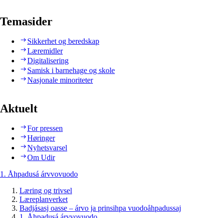
Temasider
Sikkerhet og beredskap
Læremidler
Digitalisering
Samisk i barnehage og skole
Nasjonale minoriteter
Aktuelt
For pressen
Høringer
Nyhetsvarsel
Om Udir
1. Åhpadusá árvvovuodo
Læring og trivsel
Læreplanverket
Badjásasj oasse – árvo ja prinsihpa vuodoåhpadussaj
1. Åhpadusá árvvovuodo