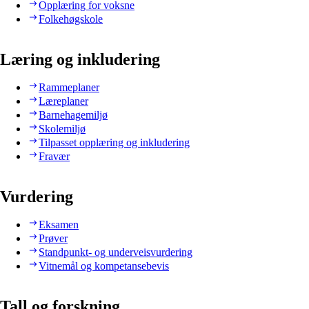
Opplæring for voksne
Folkehøgskole
Læring og inkludering
Rammeplaner
Læreplaner
Barnehagemiljø
Skolemiljø
Tilpasset opplæring og inkludering
Fravær
Vurdering
Eksamen
Prøver
Standpunkt- og underveisvurdering
Vitnemål og kompetansebevis
Tall og forskning