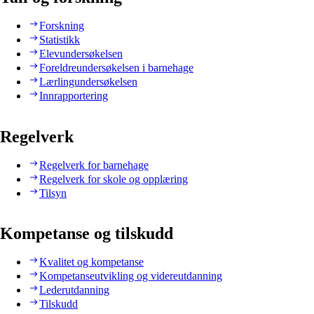
Forskning
Statistikk
Elevundersøkelsen
Foreldreundersøkelsen i barnehage
Lærlingundersøkelsen
Innrapportering
Regelverk
Regelverk for barnehage
Regelverk for skole og opplæring
Tilsyn
Kompetanse og tilskudd
Kvalitet og kompetanse
Kompetanseutvikling og videreutdanning
Lederutdanning
Tilskudd