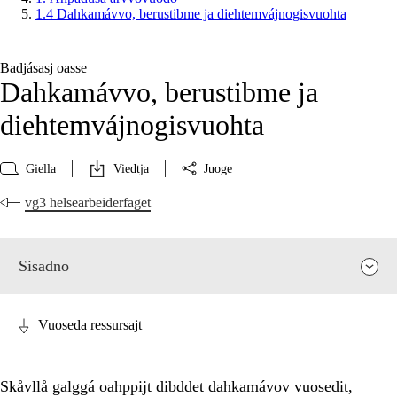
1.4 Dahkamávvo, berustibme ja diehtemvájnogisvuohta
Badjásasj oasse
Dahkamávvo, berustibme ja
diehtemvájnogisvuohta
Giella
Viedtja
Juoge
vg3 helsearbeiderfaget
Sisadno
Vuoseda ressursajt
Skåvllå galggá oahppijt dibddet dahkamávov vuosedit,