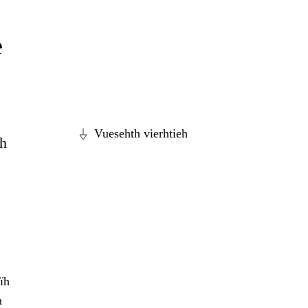
e
Vuesehth vierhtieh
dh
ïh
h