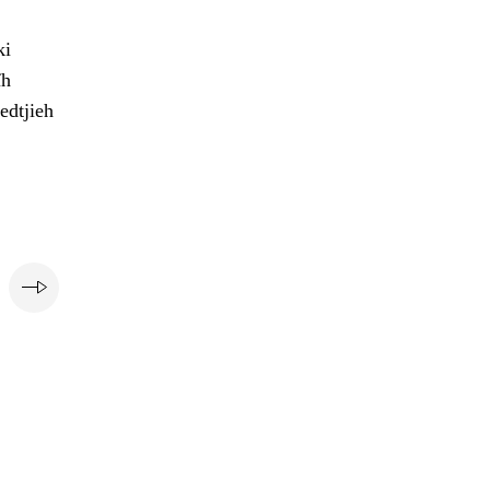
ki
ïh
edtjieh
e