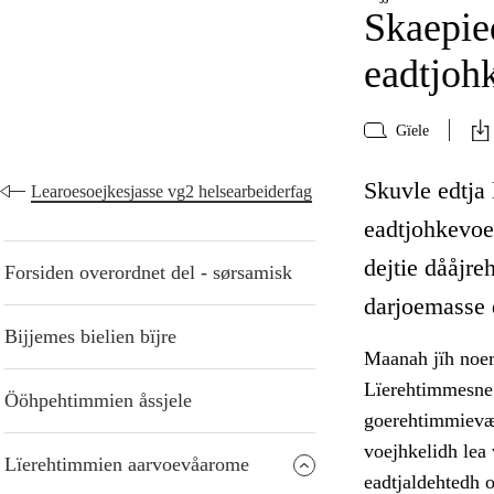
Skaepie
eadtjoh
Gïele
Skuvle edtja
Learoesoejkesjasse vg2 helsearbeiderfag
eadtjohkevoe
dejtie dååjre
Forsiden overordnet del - sørsamisk
darjoemasse 
Bijjemes bielien bïjre
Maanah jïh noerh
Lïerehtimmesne 
Ööhpehtimmien åssjele
goerehtimmievæl
voejhkelidh lea
Lïerehtimmien aarvoevåarome
eadtjaldehtedh 