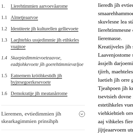
lïeredh jïh evti
1.
Lïerehtimmien aarvoevåarome
smaarehhammoej
1.1
Almetjeaarvoe
skuvlesne lea st
1.2
Identiteete jïh kulturellen gellievoete
lïerehtimmesne e
lïeremasse.
1.3
Laejhtehks ussjedimmie jïh etihkeles
Kreatijveles jï
vuajnoe
Laavenjostome s
1.4
Skaepiedimmievoeteaavoe,
åssjelh darjoemi
eadtjohkevoete jïh goerehtimmievæljoe
tjïrrh, maehtel
1.5
Eatnemem krööhkestidh jïh
luetieh jïh orre 
byjresegoerkesevoete
Tjeahpoen jïh ku
1.6
Demokratije jïh meatanårrome
tsevtsieh dovne
estetihkeles vue
viehkiehtieh orr
Lïeremen, evtiedimmien jïh
skearkagimmien prinsihph
aaj vihkeles fï
jïjtjeaarvoem ut