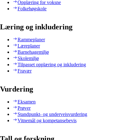
Opplæring for voksne
Folkehøgskole
Læring og inkludering
Rammeplaner
Læreplaner
Barnehagemiljø
Skolemiljø
Tilpasset opplæring og inkludering
Fravær
Vurdering
Eksamen
Prøver
Standpunkt- og underveisvurdering
Vitnemål og kompetansebevis
Tall og forskning