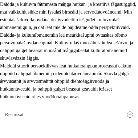
Dáidda ja kultuvra fátmmasta máŋga hutkan- ja kreatiiva fágasurggiid,
mat váikkuhit sihke min fysalaš birrasiid ja servodatovdáneami. Min
estehtalaš dovdda ovdána deaivvadettiin iešguđet kultuvrralaš
albmanemiiguin, ja dat leat mielde bajideame ođđa perspektiivvaid.
Dáidda- ja kulturalbmanemiin lea mearkkašupmi ovttaskas olbmo
persovnnalaš ovdáneapmái. Kultuvrralaš muosáhusain lea iešárvu, ja
oahppit galget beassat muosáhit máŋggabealat kulturalbmanemiid
skuvlavázzin áiggis.
Maiddái stuorit perspektiivvas leat hutkanoahppanproseassat eaktun
ohppiid oahppahábmemii ja identitehtaovdáneapmái. Skuvla galgá
árvvusatnit ja arvvosmahttit ohppiid diehtoáŋgirvuođa ja
hutkannávccaid, ja oahppit galget beassat geavahit iežaset
hutkannávccaid olles vuođđooahpahusas.
Resurssat