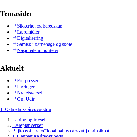
Temasider
Sikkerhet og beredskap
Læremidler
Digitalisering
Samisk i barnehage og skole
Nasjonale minoriteter
Aktuelt
For pressen
Høringer
Nyhetsvarsel
Om Udir
1. Oahpahusa árvovuođđu
Læring og trivsel
Læreplanverket
Bajitoassi – vuođđooahpahusa árvvut ja prinsihpat
1. Oahpahusa árvovuođđu