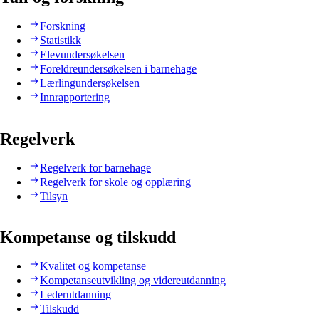
Forskning
Statistikk
Elevundersøkelsen
Foreldreundersøkelsen i barnehage
Lærlingundersøkelsen
Innrapportering
Regelverk
Regelverk for barnehage
Regelverk for skole og opplæring
Tilsyn
Kompetanse og tilskudd
Kvalitet og kompetanse
Kompetanseutvikling og videreutdanning
Lederutdanning
Tilskudd