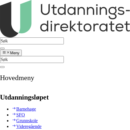
Meny
Hovedmeny
Utdanningsløpet
Barnehage
SFO
Grunnskole
Videregående