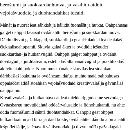
beroštumi ja suokkardanhuova, ja vásihit oaidnit
vejolašvuođaid ja duohtandahkat ideaid.
Mánát ja nuorat leat sáhkkát ja háliidit fuomášit ja hutkat. Oahpahusas
galget oahppit beassat ovdánahttit beroštumi ja suokkardanhuova.
1.
Oahpahusa árvovuođđu
Dáidu divvut gažaldagaid, suokkardit ja geahččaladdat lea deaŧalaš
čiekŋalisoahppamii. Skuvla galgá áktet ja ovddidit iešguđet
1.1
Olmmošárvu
suokkardan- ja hutkanvugiid. Oahppit galget oahppat ja ovdánit
1.2
Identitehta ja kultuvrralaš girjáivuohta
dovdagiid ja jurddašeami, estehtalaš albmananvugiid ja praktihkalaš
aktivitehtaid bokte. Nuoramus mánáide skuvllas lea stoahkan
1.3
Kritihkalaš jurddašeapmi ja ehtalaš diđolašvuohta
dárbbašlaš loaktima ja ovdáneami dáfus, muhto maid oahpahusas
1.4
Hutkanillu, beroštupmi ja suokkardanhuovva
oppalaččat addá stoahkan vejolašvuođaid kreatiivvalaš ja gávnnálaš
oahppamii.
1.5
Luondduákten ja birasdiđolašvuohta
Kreatiivvalaš – ja hutkannávccat leat mielde riggudeame servodaga.
1.6
Demokratiija ja mielváikkuheapmi
Ovttasbargu movttiidahttá ođđaárvalusaide ja fidnohutkamii, nu ahte
ođđa fuomášumiid sáhttá duohtandahkat. Oahppit geat ohppet
hutkandoaimmaid birra ja daid bokte, ovdánahttet dáiddu albmanahttit
iešguđet ládje, ja čoavdit váttisvuođaid ja divvut ođđa gažaldagaid.