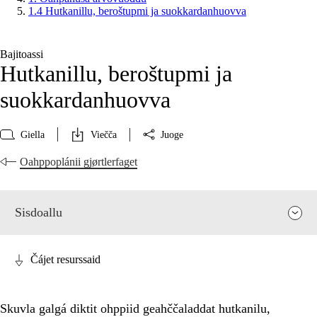
1.4 Hutkanillu, beroštupmi ja suokkardanhuovva
Bajitoassi
Hutkanillu, beroštupmi ja
suokkardanhuovva
Giella
Viečča
Juoge
Oahppoplánii gjørtlerfaget
Sisdoallu
Čájet resurssaid
Skuvla galgá diktit ohppiid geahččaladdat hutkanilu,