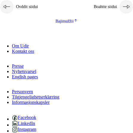
Ovddit siidui
Boahtte siidui
Bajimužžii
Om Udir
Kontakt oss
Presse
Nyhetsvarsel
English pages
Personvern
Tilgjengelighetserklæring
Informasjonskapsler
Facebook
LinkedIn
Instagram