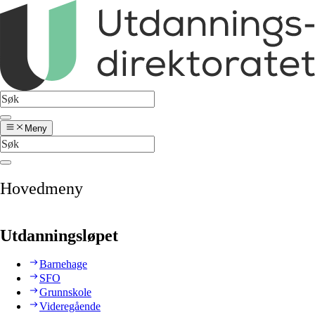
Meny
Hovedmeny
Utdanningsløpet
Barnehage
SFO
Grunnskole
Videregående