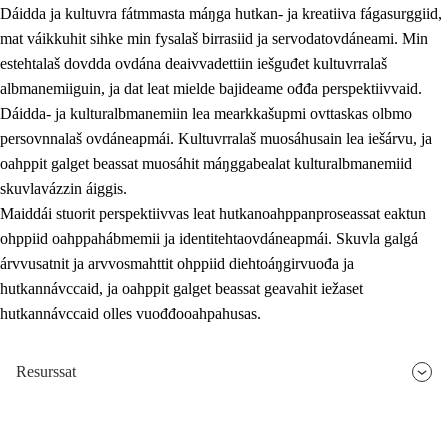
Dáidda ja kultuvra fátmmasta máŋga hutkan- ja kreatiiva fágasurggiid,
mat váikkuhit sihke min fysalaš birrasiid ja servodatovdáneami. Min
estehtalaš dovdda ovdána deaivvadettiin iešguđet kultuvrralaš
albmanemiiguin, ja dat leat mielde bajideame ođđa perspektiivvaid.
Dáidda- ja kulturalbmanemiin lea mearkkašupmi ovttaskas olbmo
persovnnalaš ovdáneapmái. Kultuvrralaš muosáhusain lea iešárvu, ja
oahppit galget beassat muosáhit máŋggabealat kulturalbmanemiid
skuvlavázzin áiggis.
Maiddái stuorit perspektiivvas leat hutkanoahppanproseassat eaktun
ohppiid oahppahábmemii ja identitehtaovdáneapmái. Skuvla galgá
árvvusatnit ja arvvosmahttit ohppiid diehtoáŋgirvuođa ja
hutkannávccaid, ja oahppit galget beassat geavahit iežaset
hutkannávccaid olles vuođđooahpahusas.
Resurssat