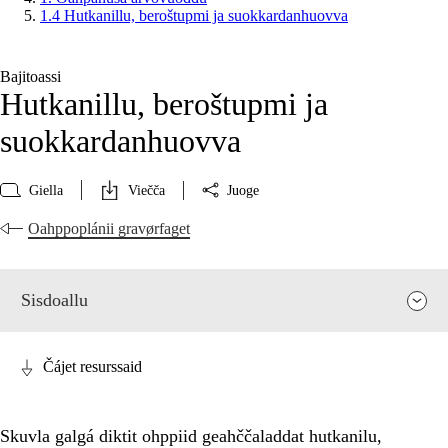
1.4 Hutkanillu, beroštupmi ja suokkardanhuovva
Bajitoassi
Hutkanillu, beroštupmi ja
suokkardanhuovva
Giella
Viečča
Juoge
Oahppoplánii gravørfaget
Sisdoallu
Čájet resurssaid
Skuvla galgá diktit ohppiid geahččaladdat hutkanilu,