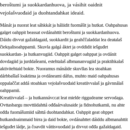
beroštumi ja suokkardanhuova, ja vásihit oaidnit
vejolašvuođaid ja duohtandahkat ideaid.
Mánát ja nuorat leat sáhkkát ja háliidit fuomášit ja hutkat. Oahpahusas
galget oahppit beassat ovdánahttit beroštumi ja suokkardanhuova.
1.
Oahpahusa árvovuođđu
Dáidu divvut gažaldagaid, suokkardit ja geahččaladdat lea deaŧalaš
čiekŋalisoahppamii. Skuvla galgá áktet ja ovddidit iešguđet
1.1
Olmmošárvu
suokkardan- ja hutkanvugiid. Oahppit galget oahppat ja ovdánit
1.2
Identitehta ja kultuvrralaš girjáivuohta
dovdagiid ja jurddašeami, estehtalaš albmananvugiid ja praktihkalaš
aktivitehtaid bokte. Nuoramus mánáide skuvllas lea stoahkan
1.3
Kritihkalaš jurddašeapmi ja ehtalaš diđolašvuohta
dárbbašlaš loaktima ja ovdáneami dáfus, muhto maid oahpahusas
1.4
Hutkanillu, beroštupmi ja suokkardanhuovva
oppalaččat addá stoahkan vejolašvuođaid kreatiivvalaš ja gávnnálaš
oahppamii.
1.5
Luondduákten ja birasdiđolašvuohta
Kreatiivvalaš – ja hutkannávccat leat mielde riggudeame servodaga.
1.6
Demokratiija ja mielváikkuheapmi
Ovttasbargu movttiidahttá ođđaárvalusaide ja fidnohutkamii, nu ahte
ođđa fuomášumiid sáhttá duohtandahkat. Oahppit geat ohppet
hutkandoaimmaid birra ja daid bokte, ovdánahttet dáiddu albmanahttit
iešguđet ládje, ja čoavdit váttisvuođaid ja divvut ođđa gažaldagaid.