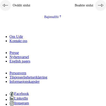
Ovddit siidui
Boahtte siidui
Bajimužžii
Om Udir
Kontakt oss
Presse
Nyhetsvarsel
English pages
Personvern
Tilgjengelighetserklæring
Informasjonskapsler
Facebook
LinkedIn
Instagram