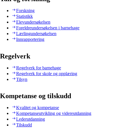
Forskning
Statistikk
Elevundersøkelsen
Foreldreundersøkelsen i barnehage
Lærlingundersøkelsen
Innrapportering
Regelverk
Regelverk for barnehage
Regelverk for skole og opplæring
Tilsyn
Kompetanse og tilskudd
Kvalitet og kompetanse
Kompetanseutvikling og videreutdanning
Lederutdanning
Tilskudd