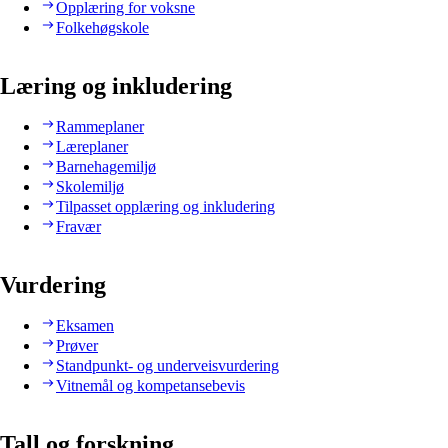
Opplæring for voksne
Folkehøgskole
Læring og inkludering
Rammeplaner
Læreplaner
Barnehagemiljø
Skolemiljø
Tilpasset opplæring og inkludering
Fravær
Vurdering
Eksamen
Prøver
Standpunkt- og underveisvurdering
Vitnemål og kompetansebevis
Tall og forskning