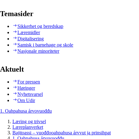
Temasider
Sikkerhet og beredskap
Læremidler
Digitalisering
Samisk i barnehage og skole
Nasjonale minoriteter
Aktuelt
For pressen
Høringer
Nyhetsvarsel
Om Udir
1. Oahpahusa árvovuođđu
Læring og trivsel
Læreplanverket
Bajitoassi – vuođđooahpahusa árvvut ja prinsihpat
1. Oahpahusa árvovuođđu