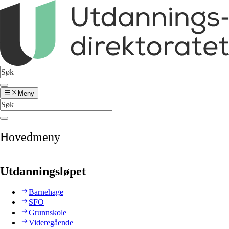
Meny
Hovedmeny
Utdanningsløpet
Barnehage
SFO
Grunnskole
Videregående