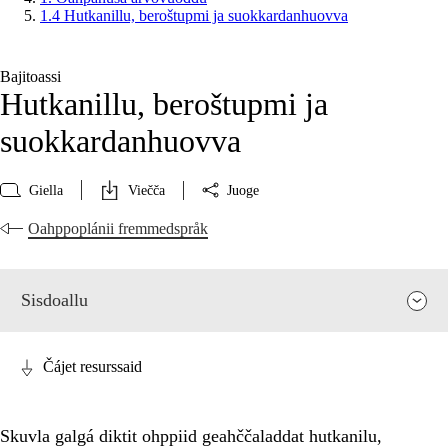
1.4 Hutkanillu, beroštupmi ja suokkardanhuovva
Bajitoassi
Hutkanillu, beroštupmi ja
suokkardanhuovva
Giella
Viečča
Juoge
Oahppoplánii fremmedspråk
Sisdoallu
Čájet resurssaid
Skuvla galgá diktit ohppiid geahččaladdat hutkanilu,