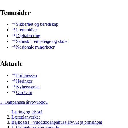
Temasider
Sikkerhet og beredskap
Læremidler
Digitalisering
Samisk i barnehage og skole
Nasjonale minoriteter
Aktuelt
For pressen
Høringer
Nyhetsvarsel
Om Udir
1. Oahpahusa árvovuođđu
Læring og trivsel
Læreplanverket
Bajitoassi – vuođđooahpahusa árvvut ja prinsihpat
1. Oahpahusa árvovuođđu