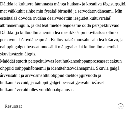
Dáidda ja kultuvra fátmmasta máŋga hutkan- ja kreatiiva fágasurggiid,
mat váikkuhit sihke min fysalaš birrasiid ja servodatovdáneami. Min
estehtalaš dovdda ovdána deaivvadettiin iešguđet kultuvrralaš
albmanemiiguin, ja dat leat mielde bajideame ođđa perspektiivvaid.
Dáidda- ja kulturalbmanemiin lea mearkkašupmi ovttaskas olbmo
persovnnalaš ovdáneapmái. Kultuvrralaš muosáhusain lea iešárvu, ja
oahppit galget beassat muosáhit máŋggabealat kulturalbmanemiid
skuvlavázzin áiggis.
Maiddái stuorit perspektiivvas leat hutkanoahppanproseassat eaktun
ohppiid oahppahábmemii ja identitehtaovdáneapmái. Skuvla galgá
árvvusatnit ja arvvosmahttit ohppiid diehtoáŋgirvuođa ja
hutkannávccaid, ja oahppit galget beassat geavahit iežaset
hutkannávccaid olles vuođđooahpahusas.
Resurssat