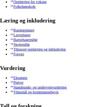
Opplæring for voksne
Folkehøgskole
Læring og inkludering
Rammeplaner
Læreplaner
Barnehagemiljø
Skolemiljø
Tilpasset opplæring og inkludering
Fravær
Vurdering
Eksamen
Prøver
Standpunkt- og underveisvurdering
Vitnemål og kompetansebevis
Tall og forskning