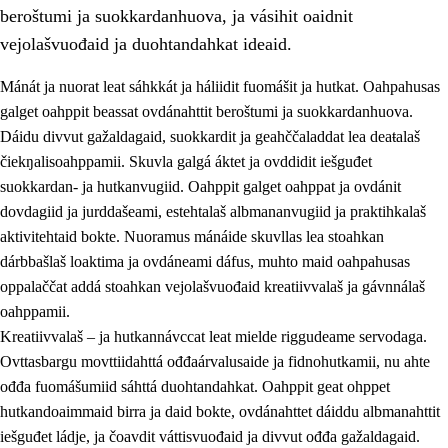
beroštumi ja suokkardanhuova, ja vásihit oaidnit
vejolašvuođaid ja duohtandahkat ideaid.
Mánát ja nuorat leat sáhkkát ja háliidit fuomášit ja hutkat. Oahpahusas
galget oahppit beassat ovdánahttit beroštumi ja suokkardanhuova.
1.
Oahpahusa árvovuođđu
Dáidu divvut gažaldagaid, suokkardit ja geahččaladdat lea deaŧalaš
čiekŋalisoahppamii. Skuvla galgá áktet ja ovddidit iešguđet
1.1
Olmmošárvu
suokkardan- ja hutkanvugiid. Oahppit galget oahppat ja ovdánit
1.2
Identitehta ja kultuvrralaš girjáivuohta
dovdagiid ja jurddašeami, estehtalaš albmananvugiid ja praktihkalaš
aktivitehtaid bokte. Nuoramus mánáide skuvllas lea stoahkan
1.3
Kritihkalaš jurddašeapmi ja ehtalaš diđolašvuohta
dárbbašlaš loaktima ja ovdáneami dáfus, muhto maid oahpahusas
1.4
Hutkanillu, beroštupmi ja suokkardanhuovva
oppalaččat addá stoahkan vejolašvuođaid kreatiivvalaš ja gávnnálaš
oahppamii.
1.5
Luondduákten ja birasdiđolašvuohta
Kreatiivvalaš – ja hutkannávccat leat mielde riggudeame servodaga.
1.6
Demokratiija ja mielváikkuheapmi
Ovttasbargu movttiidahttá ođđaárvalusaide ja fidnohutkamii, nu ahte
ođđa fuomášumiid sáhttá duohtandahkat. Oahppit geat ohppet
hutkandoaimmaid birra ja daid bokte, ovdánahttet dáiddu albmanahttit
iešguđet ládje, ja čoavdit váttisvuođaid ja divvut ođđa gažaldagaid.