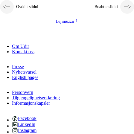
Ovddit siidui
Boahtte siidui
Bajimužžii
Om Udir
Kontakt oss
Presse
Nyhetsvarsel
English pages
Personvern
Tilgjengelighetserklæring
Informasjonskapsler
Facebook
LinkedIn
Instagram