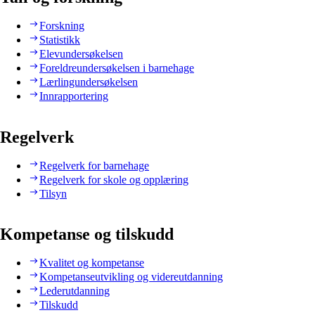
Forskning
Statistikk
Elevundersøkelsen
Foreldreundersøkelsen i barnehage
Lærlingundersøkelsen
Innrapportering
Regelverk
Regelverk for barnehage
Regelverk for skole og opplæring
Tilsyn
Kompetanse og tilskudd
Kvalitet og kompetanse
Kompetanseutvikling og videreutdanning
Lederutdanning
Tilskudd