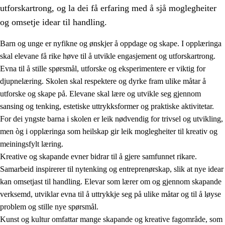
utforskartrong, og la dei få erfaring med å sjå moglegheiter
og omsetje idear til handling.
Barn og unge er nyfikne og ønskjer å oppdage og skape. I opplæringa
skal elevane få rike høve til å utvikle engasjement og utforskartrong.
1.
Verdigrunnlaget i opplæringa
Evna til å stille spørsmål, utforske og eksperimentere er viktig for
djupnelæring. Skolen skal respektere og dyrke fram ulike måtar å
1.1
Menneskeverdet
utforske og skape på. Elevane skal lære og utvikle seg gjennom
1.2
Identitet og kulturelt mangfald
sansing og tenking, estetiske uttrykksformer og praktiske aktivitetar.
For dei yngste barna i skolen er leik nødvendig for trivsel og utvikling,
1.3
Kritisk tenking og etisk bevisstheit
men òg i opplæringa som heilskap gir leik moglegheiter til kreativ og
1.4
Skaparglede, engasjement og utforskartrong
meiningsfylt læring.
Kreative og skapande evner bidrar til å gjere samfunnet rikare.
1.5
Respekt for naturen og miljøbevisstheit
Samarbeid inspirerer til nytenking og entreprenørskap, slik at nye idear
1.6
Demokrati og medverknad
kan omsetjast til handling. Elevar som lærer om og gjennom skapande
verksemd, utviklar evna til å uttrykkje seg på ulike måtar og til å løyse
problem og stille nye spørsmål.
Kunst og kultur omfattar mange skapande og kreative fagområde, som