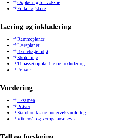
Opplæring for voksne
Folkehøgskole
Læring og inkludering
Rammeplaner
Læreplaner
Barnehagemiljø
Skolemiljø
Tilpasset opplæring og inkludering
Fravær
Vurdering
Eksamen
Prøver
Standpunkt- og underveisvurdering
Vitnemål og kompetansebevis
Tall og forskning