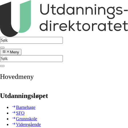
Meny
Hovedmeny
Utdanningsløpet
Barnehage
SFO
Grunnskole
Videregående