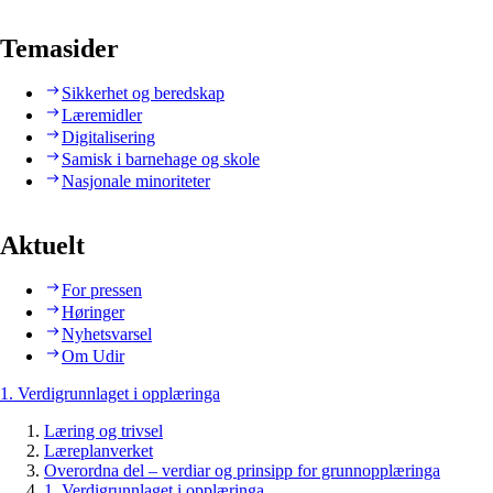
Temasider
Sikkerhet og beredskap
Læremidler
Digitalisering
Samisk i barnehage og skole
Nasjonale minoriteter
Aktuelt
For pressen
Høringer
Nyhetsvarsel
Om Udir
1. Verdigrunnlaget i opplæringa
Læring og trivsel
Læreplanverket
Overordna del – verdiar og prinsipp for grunnopplæringa
1. Verdigrunnlaget i opplæringa