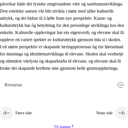
påverkar både dei fysiske omgivnadene våre og samfunnsutviklinga.
Den estetiske sansen vår blir utvikla i møte med ulike kulturelle
uttrykk, og dei bidrar til å løfte fram nye perspektiv. Kunst- og
kulturuttrykk har òg betydning for den personlege utviklinga hos den
enkelte. Kulturelle opplevingar har ein eigenverdi, og elevane skal få
oppleve eit variert spekter av kulturuttrykk gjennom tida si i skolen.
I eit større perspektiv er skapande læringsprosessar òg ein føresetnad
for danninga og identitetsutviklinga til elevane. Skolen skal verdsetje
og stimulere vitelysta og skaparkrafta til elevane, og elevane skal få
bruke dei skapande kreftene sine gjennom heile grunnopplæringa.
Ressursar
Førre side
Neste side
Til toppen