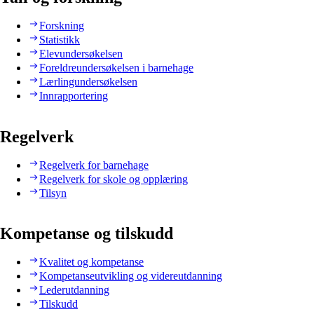
Forskning
Statistikk
Elevundersøkelsen
Foreldreundersøkelsen i barnehage
Lærlingundersøkelsen
Innrapportering
Regelverk
Regelverk for barnehage
Regelverk for skole og opplæring
Tilsyn
Kompetanse og tilskudd
Kvalitet og kompetanse
Kompetanseutvikling og videreutdanning
Lederutdanning
Tilskudd