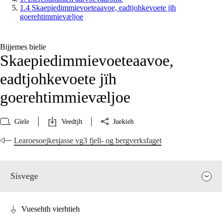
1.4 Skaepiedimmievoeteaavoe, eadtjohkevoete jïh
goerehtimmievæljoe
Bijjemes bielie
Skaepiedimmievoeteaavoe,
eadtjohkevoete jïh
goerehtimmievæljoe
Gïele
Veedtjh
Juekieh
Learoesoejkesjasse vg3 fjell- og bergverksfaget
Sisvege
Vuesehth vierhtieh