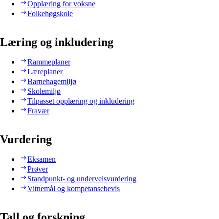
Opplæring for voksne
Folkehøgskole
Læring og inkludering
Rammeplaner
Læreplaner
Barnehagemiljø
Skolemiljø
Tilpasset opplæring og inkludering
Fravær
Vurdering
Eksamen
Prøver
Standpunkt- og underveisvurdering
Vitnemål og kompetansebevis
Tall og forskning