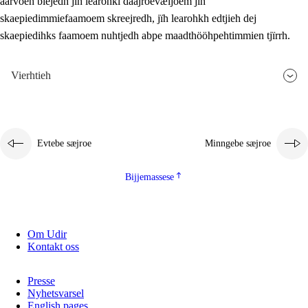
aarvoeh bïejedh jïh learohki daajroevæljoem jïh
skaepiedimmiefaamoem skreejredh, jïh learohkh edtjieh dej
skaepiedihks faamoem nuhtjedh abpe maadthööhpehtimmien tjïrrh.
Vierhtieh
Evtebe sæjroe
Minngebe sæjroe
Bijjemassese
Om Udir
Kontakt oss
Presse
Nyhetsvarsel
English pages