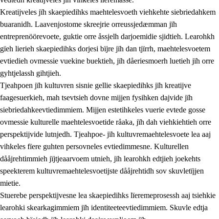
Kreatijveles jïh skaepiedihks maehtelesvoeth viehkehte siebriedahkem
buaranidh. Laavenjostome skreejrie orreussjedæmman jïh
entreprenöörevoete, guktie orre åssjelh darjoemidie sjidtieh. Learohkh
gïeh lierieh skaepiedihks dorjesi bïjre jïh dan tjïrrh, maehtelesvoetem
evtiedieh ovmessie vuekine buektieh, jïh dåeriesmoerh luetieh jïh orre
gyhtjelassh gihtjieh.
Tjeahpoen jïh kultuvren sisnie gellie skaepiedihks jïh kreatijve
faagesuerkieh, mah tsevtsieh dovne mijjen fysihken dajvide jïh
siebriedahkeevtiedimmiem. Mijjen estetihkeles vuerie evtede gosse
ovmessie kulturelle maehtelesvoetide råaka, jïh dah viehkiehtieh orre
perspektijvide lutnjedh. Tjeahpoe- jïh kultuvremaehtelesvoete lea aaj
vihkeles fïere guhten persovneles evtiedimmesne. Kulturellen
dååjrehtimmieh jïjtjeaarvoem utnieh, jïh learohkh edtjieh joekehts
speekterem kultuvremaehtelesvoetijste dååjrehtidh sov skuvletïjjen
mietie.
Stuerebe perspektijvesne lea skaepiedihks lïeremeprosessh aaj tsiehkie
learohki skearkagimmiem jïh identiteeteevtiedimmiem. Skuvle edtja