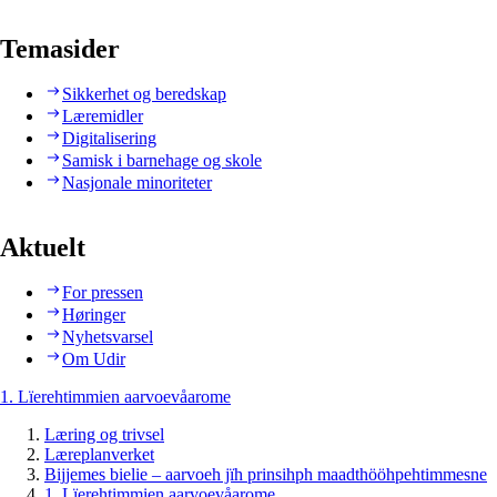
Temasider
Sikkerhet og beredskap
Læremidler
Digitalisering
Samisk i barnehage og skole
Nasjonale minoriteter
Aktuelt
For pressen
Høringer
Nyhetsvarsel
Om Udir
1. Lïerehtimmien aarvoevåarome
Læring og trivsel
Læreplanverket
Bijjemes bielie – aarvoeh jïh prinsihph maadthööhpehtimmesne
1. Lïerehtimmien aarvoevåarome