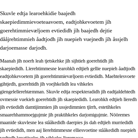
Skuvle edtja learoehkidie baajedh
skaepiedimmievoeteaavoem, eadtjohkevoetem jïh
goerehtimmievæljoem evtiedidh jïh baajedh dejtie
dååjrehtimmieh åadtjodh jïh nuepieh vuejnedh jïh åssjelh
darjoemasse darjodh.
1.
Lïerehtimmien aarvoevåarome
Maanah jïh noerh leah tjetskehke jïh sijhtieh goerehtidh jïh
1.1
Almetjeaarvoe
skaepiedidh. Lïerehtimmesne learohkh edtjieh gellie nuepieh åadtjodh
eadtjohkevoetem jïh goerehtimmievæljoem evtiedidh. Maehtelesvoete
1.2
Identiteete jïh kulturellen gellievoete
gihtjedh, goerehtidh jïh voejhkelidh lea vihkeles
1.3
Laejhtehks ussjedimmie jïh etihkeles vuajnoe
gïengelelïerehtæmman. Skuvle edtja respekteradidh jïh eadtjaldehtedh
ovmessie vuekieh goerehtidh jïh skaepiedidh. Learohkh edtjieh lïeredh
1.4
Skaepiedimmievoeteaavoe, eadtjohkevoete jïh
jïh evtiedidh damtijimmien jïh ussjedimmien tjïrrh, estetihkeles
goerehtimmievæljoe
smaarehhammoejgujmie jïh praktihkeles darjomigujmie. Nööremes
1.5
Eatnemem krööhkestidh jïh byjresegoerkesevoete
maanide skuvlesne lea stååkedidh daerpies jis dah edtjieh murriedidh
jïh evtiedidh, men aaj lïerehtimmesne elliesvoetine stååkedidh nuepieh
1.6
Demokratije jïh meatanårrome
vedtedh kreatijveles jïh vihkeles lïeremasse.