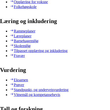
Opplæring for voksne
Folkehøgskole
Læring og inkludering
Rammeplaner
Læreplaner
Barnehagemiljø
Skolemiljø
Tilpasset opplæring og inkludering
Fravær
Vurdering
Eksamen
Prøver
Standpunkt- og underveisvurdering
Vitnemål og kompetansebevis
Tall og forskning