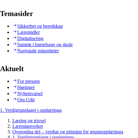
Temasider
Sikkerhet og beredskap
Læremidler
Digitalisering
Samisk i barnehage og skole
Nasjonale minoriteter
Aktuelt
For pressen
Høringer
Nyhetsvarsel
Om Udir
1. Verdigrunnlaget i opplæringa
Læring og trivsel
Læreplanverket
Overordna del – verdiar og prinsipp for grunnopplæringa
1. Verdigrunnlaget i opplæringa