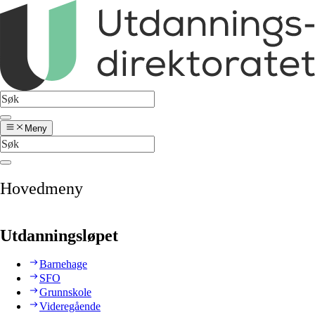
Meny
Hovedmeny
Utdanningsløpet
Barnehage
SFO
Grunnskole
Videregående