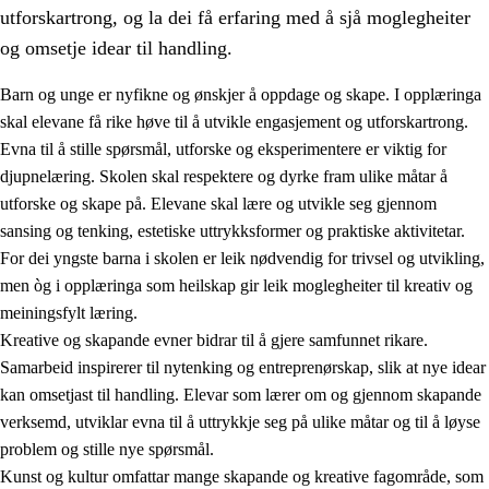
utforskartrong, og la dei få erfaring med å sjå moglegheiter
og omsetje idear til handling.
Barn og unge er nyfikne og ønskjer å oppdage og skape. I opplæringa
skal elevane få rike høve til å utvikle engasjement og utforskartrong.
1.
Verdigrunnlaget i opplæringa
Evna til å stille spørsmål, utforske og eksperimentere er viktig for
djupnelæring. Skolen skal respektere og dyrke fram ulike måtar å
1.1
Menneskeverdet
utforske og skape på. Elevane skal lære og utvikle seg gjennom
1.2
Identitet og kulturelt mangfald
sansing og tenking, estetiske uttrykksformer og praktiske aktivitetar.
For dei yngste barna i skolen er leik nødvendig for trivsel og utvikling,
1.3
Kritisk tenking og etisk bevisstheit
men òg i opplæringa som heilskap gir leik moglegheiter til kreativ og
1.4
Skaparglede, engasjement og utforskartrong
meiningsfylt læring.
Kreative og skapande evner bidrar til å gjere samfunnet rikare.
1.5
Respekt for naturen og miljøbevisstheit
Samarbeid inspirerer til nytenking og entreprenørskap, slik at nye idear
1.6
Demokrati og medverknad
kan omsetjast til handling. Elevar som lærer om og gjennom skapande
verksemd, utviklar evna til å uttrykkje seg på ulike måtar og til å løyse
problem og stille nye spørsmål.
Kunst og kultur omfattar mange skapande og kreative fagområde, som