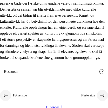
påverkar både dei fysiske omgivnadene våre og samfunnsutviklinga.
Den estetiske sansen vår blir utvikla i møte med ulike kulturelle
uttrykk, og dei bidrar til å løfte fram nye perspektiv. Kunst- og
kulturuttrykk har òg betydning for den personlege utviklinga hos den
enkelte. Kulturelle opplevingar har ein eigenverdi, og elevane skal få
oppleve eit variert spekter av kulturuttrykk gjennom tida si i skolen.
I eit større perspektiv er skapande læringsprosessar òg ein føresetnad
for danninga og identitetsutviklinga til elevane. Skolen skal verdsetje
og stimulere vitelysta og skaparkrafta til elevane, og elevane skal få
bruke dei skapande kreftene sine gjennom heile grunnopplæringa.
Ressursar
Førre side
Neste side
Til toppen