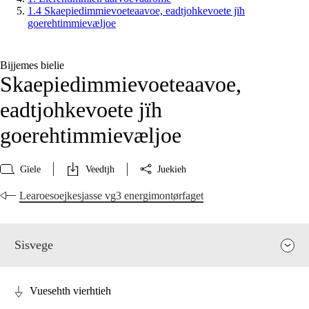
1.4 Skaepiedimmievoeteaavoe, eadtjohkevoete jïh
goerehtimmievæljoe
Bijjemes bielie
Skaepiedimmievoeteaavoe,
eadtjohkevoete jïh
goerehtimmievæljoe
Gïele
Veedtjh
Juekieh
Learoesoejkesjasse vg3 energimontørfaget
Sisvege
Vuesehth vierhtieh