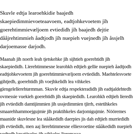
Skuvle edtja learoehkidie baajedh
skaepiedimmievoeteaavoem, eadtjohkevoetem jïh
goerehtimmievæljoem evtiedidh jïh baajedh dejtie
dååjrehtimmieh åadtjodh jïh nuepieh vuejnedh jïh åssjelh
darjoemasse darjodh.
1.
Lïerehtimmien aarvoevåarome
Maanah jïh noerh leah tjetskehke jïh sijhtieh goerehtidh jïh
1.1
Almetjeaarvoe
skaepiedidh. Lïerehtimmesne learohkh edtjieh gellie nuepieh åadtjodh
eadtjohkevoetem jïh goerehtimmievæljoem evtiedidh. Maehtelesvoete
1.2
Identiteete jïh kulturellen gellievoete
gihtjedh, goerehtidh jïh voejhkelidh lea vihkeles
1.3
Laejhtehks ussjedimmie jïh etihkeles vuajnoe
gïengelelïerehtæmman. Skuvle edtja respekteradidh jïh eadtjaldehtedh
ovmessie vuekieh goerehtidh jïh skaepiedidh. Learohkh edtjieh lïeredh
1.4
Skaepiedimmievoeteaavoe, eadtjohkevoete jïh
jïh evtiedidh damtijimmien jïh ussjedimmien tjïrrh, estetihkeles
goerehtimmievæljoe
smaarehhammoejgujmie jïh praktihkeles darjomigujmie. Nööremes
1.5
Eatnemem krööhkestidh jïh byjresegoerkesevoete
maanide skuvlesne lea stååkedidh daerpies jis dah edtjieh murriedidh
jïh evtiedidh, men aaj lïerehtimmesne elliesvoetine stååkedidh nuepieh
1.6
Demokratije jïh meatanårrome
vedtedh kreatijveles jïh vihkeles lïeremasse.