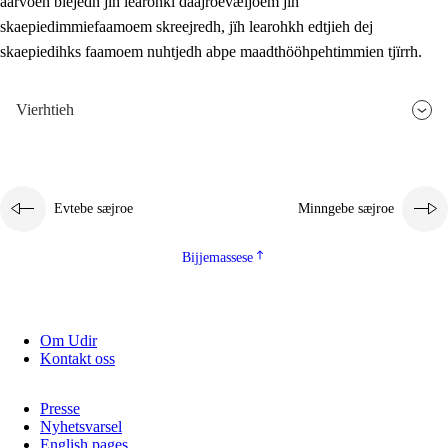
aarvoeh bïejedh jïh learohki daajroevæljoem jïh
skaepiedimmiefaamoem skreejredh, jïh learohkh edtjieh dej
skaepiedihks faamoem nuhtjedh abpe maadthööhpehtimmien tjïrrh.
Vierhtieh
Evtebe sæjroe
Minngebe sæjroe
Bijjemassese
Om Udir
Kontakt oss
Presse
Nyhetsvarsel
English pages