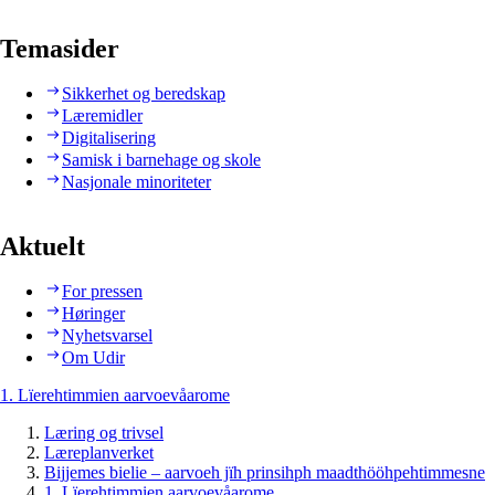
Temasider
Sikkerhet og beredskap
Læremidler
Digitalisering
Samisk i barnehage og skole
Nasjonale minoriteter
Aktuelt
For pressen
Høringer
Nyhetsvarsel
Om Udir
1. Lïerehtimmien aarvoevåarome
Læring og trivsel
Læreplanverket
Bijjemes bielie – aarvoeh jïh prinsihph maadthööhpehtimmesne
1. Lïerehtimmien aarvoevåarome