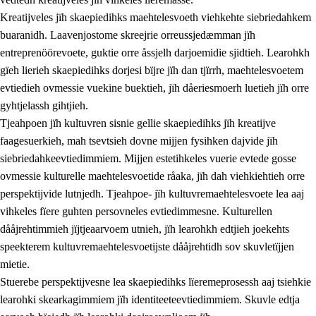
Kreatijveles jïh skaepiedihks maehtelesvoeth viehkehte siebriedahkem
buaranidh. Laavenjostome skreejrie orreussjedæmman jïh
entreprenöörevoete, guktie orre åssjelh darjoemidie sjidtieh. Learohkh
gïeh lierieh skaepiedihks dorjesi bïjre jïh dan tjïrrh, maehtelesvoetem
evtiedieh ovmessie vuekine buektieh, jïh dåeriesmoerh luetieh jïh orre
gyhtjelassh gihtjieh.
Tjeahpoen jïh kultuvren sisnie gellie skaepiedihks jïh kreatijve
faagesuerkieh, mah tsevtsieh dovne mijjen fysihken dajvide jïh
siebriedahkeevtiedimmiem. Mijjen estetihkeles vuerie evtede gosse
ovmessie kulturelle maehtelesvoetide råaka, jïh dah viehkiehtieh orre
perspektijvide lutnjedh. Tjeahpoe- jïh kultuvremaehtelesvoete lea aaj
vihkeles fïere guhten persovneles evtiedimmesne. Kulturellen
dååjrehtimmieh jïjtjeaarvoem utnieh, jïh learohkh edtjieh joekehts
speekterem kultuvremaehtelesvoetijste dååjrehtidh sov skuvletïjjen
mietie.
Stuerebe perspektijvesne lea skaepiedihks lïeremeprosessh aaj tsiehkie
learohki skearkagimmiem jïh identiteeteevtiedimmiem. Skuvle edtja