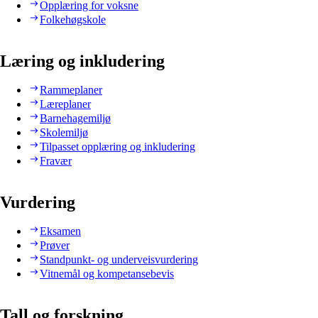
Opplæring for voksne
Folkehøgskole
Læring og inkludering
Rammeplaner
Læreplaner
Barnehagemiljø
Skolemiljø
Tilpasset opplæring og inkludering
Fravær
Vurdering
Eksamen
Prøver
Standpunkt- og underveisvurdering
Vitnemål og kompetansebevis
Tall og forskning