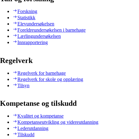
Forskning
Statistikk
Elevundersøkelsen
Foreldreundersøkelsen i barnehage
Lærlingundersøkelsen
Innrapportering
Regelverk
Regelverk for barnehage
Regelverk for skole og opplæring
Tilsyn
Kompetanse og tilskudd
Kvalitet og kompetanse
Kompetanseutvikling og videreutdanning
Lederutdanning
Tilskudd