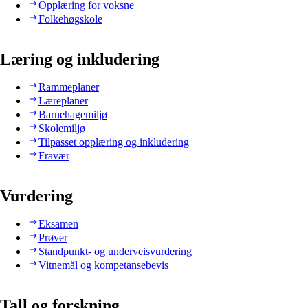
Opplæring for voksne
Folkehøgskole
Læring og inkludering
Rammeplaner
Læreplaner
Barnehagemiljø
Skolemiljø
Tilpasset opplæring og inkludering
Fravær
Vurdering
Eksamen
Prøver
Standpunkt- og underveisvurdering
Vitnemål og kompetansebevis
Tall og forskning