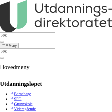
Meny
Hovedmeny
Utdanningsløpet
Barnehage
SFO
Grunnskole
Videregående