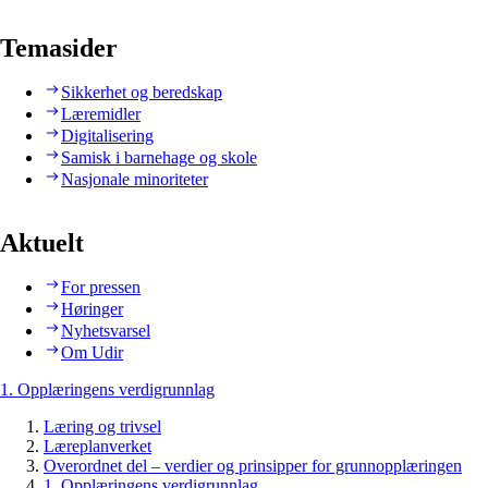
Temasider
Sikkerhet og beredskap
Læremidler
Digitalisering
Samisk i barnehage og skole
Nasjonale minoriteter
Aktuelt
For pressen
Høringer
Nyhetsvarsel
Om Udir
1. Opplæringens verdigrunnlag
Læring og trivsel
Læreplanverket
Overordnet del – verdier og prinsipper for grunnopplæringen
1. Opplæringens verdigrunnlag