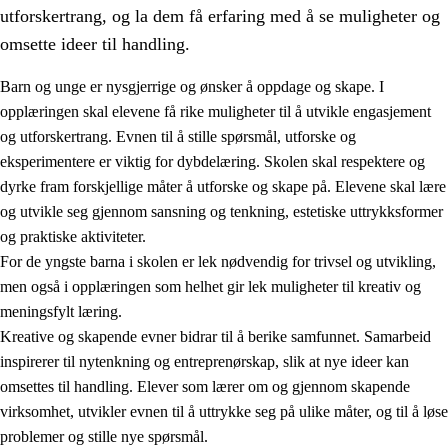
utforskertrang, og la dem få erfaring med å se muligheter og
omsette ideer til handling.
Barn og unge er nysgjerrige og ønsker å oppdage og skape. I
opplæringen skal elevene få rike muligheter til å utvikle engasjement
1.
Opplæringens verdigrunnlag
og utforskertrang. Evnen til å stille spørsmål, utforske og
eksperimentere er viktig for dybdelæring. Skolen skal respektere og
1.1
Menneskeverdet
dyrke fram forskjellige måter å utforske og skape på. Elevene skal lære
1.2
Identitet og kulturelt mangfold
og utvikle seg gjennom sansning og tenkning, estetiske uttrykksformer
og praktiske aktiviteter.
1.3
Kritisk tenkning og etisk bevissthet
For de yngste barna i skolen er lek nødvendig for trivsel og utvikling,
1.4
Skaperglede, engasjement og utforskertrang
men også i opplæringen som helhet gir lek muligheter til kreativ og
meningsfylt læring.
1.5
Respekt for naturen og miljøbevissthet
Kreative og skapende evner bidrar til å berike samfunnet. Samarbeid
1.6
Demokrati og medvirkning
inspirerer til nytenkning og entreprenørskap, slik at nye ideer kan
omsettes til handling. Elever som lærer om og gjennom skapende
virksomhet, utvikler evnen til å uttrykke seg på ulike måter, og til å løse
problemer og stille nye spørsmål.