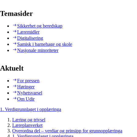
Temasider
Sikkerhet og beredskap
Læremidler
Digitalisering
Samisk i barnehage og skole
Nasjonale minoriteter
Aktuelt
For pressen
Høringer
Nyhetsvarsel
Om Udir
1. Verdigrunnlaget i opplæringa
Læring og trivsel
Læreplanverket
Overordna del – verdiar og prinsipp for grunnopplæringa
1. Verdigrunnlaget i opplæringa