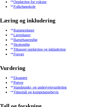
Opplæring for voksne
Folkehøgskole
Læring og inkludering
Rammeplaner
Læreplaner
Barnehagemiljø
Skolemiljø
Tilpasset opplæring og inkludering
Fravær
Vurdering
Eksamen
Prøver
Standpunkt- og underveisvurdering
Vitnemål og kompetansebevis
Tall og forskning