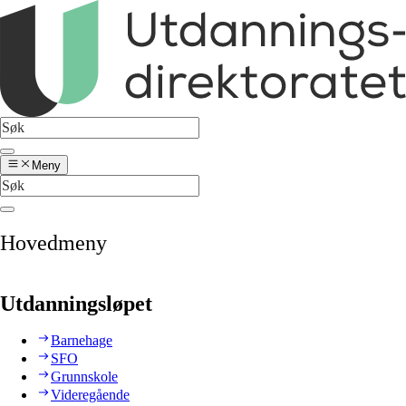
Meny
Hovedmeny
Utdanningsløpet
Barnehage
SFO
Grunnskole
Videregående