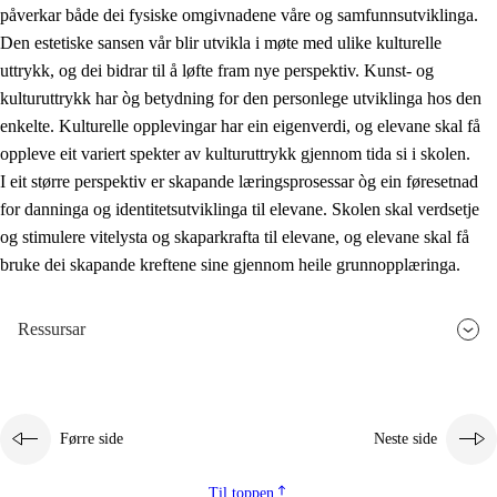
påverkar både dei fysiske omgivnadene våre og samfunnsutviklinga.
Den estetiske sansen vår blir utvikla i møte med ulike kulturelle
uttrykk, og dei bidrar til å løfte fram nye perspektiv. Kunst- og
kulturuttrykk har òg betydning for den personlege utviklinga hos den
enkelte. Kulturelle opplevingar har ein eigenverdi, og elevane skal få
oppleve eit variert spekter av kulturuttrykk gjennom tida si i skolen.
I eit større perspektiv er skapande læringsprosessar òg ein føresetnad
for danninga og identitetsutviklinga til elevane. Skolen skal verdsetje
og stimulere vitelysta og skaparkrafta til elevane, og elevane skal få
bruke dei skapande kreftene sine gjennom heile grunnopplæringa.
Ressursar
Førre side
Neste side
Til toppen