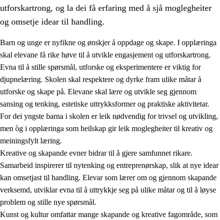
utforskartrong, og la dei få erfaring med å sjå moglegheiter
og omsetje idear til handling.
Barn og unge er nyfikne og ønskjer å oppdage og skape. I opplæringa
skal elevane få rike høve til å utvikle engasjement og utforskartrong.
1.
Verdigrunnlaget i opplæringa
Evna til å stille spørsmål, utforske og eksperimentere er viktig for
djupnelæring. Skolen skal respektere og dyrke fram ulike måtar å
1.1
Menneskeverdet
utforske og skape på. Elevane skal lære og utvikle seg gjennom
1.2
Identitet og kulturelt mangfald
sansing og tenking, estetiske uttrykksformer og praktiske aktivitetar.
For dei yngste barna i skolen er leik nødvendig for trivsel og utvikling,
1.3
Kritisk tenking og etisk bevisstheit
men òg i opplæringa som heilskap gir leik moglegheiter til kreativ og
1.4
Skaparglede, engasjement og utforskartrong
meiningsfylt læring.
Kreative og skapande evner bidrar til å gjere samfunnet rikare.
1.5
Respekt for naturen og miljøbevisstheit
Samarbeid inspirerer til nytenking og entreprenørskap, slik at nye idear
1.6
Demokrati og medverknad
kan omsetjast til handling. Elevar som lærer om og gjennom skapande
verksemd, utviklar evna til å uttrykkje seg på ulike måtar og til å løyse
problem og stille nye spørsmål.
Kunst og kultur omfattar mange skapande og kreative fagområde, som