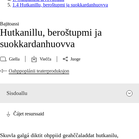
1.4 Hutkanillu, beroštupmi ja suokkardanhuovva
Bajitoassi
Hutkanillu, beroštupmi ja
suokkardanhuovva
Giella
Viečča
Juoge
Oahppoplánii teaterproduksjon
Sisdoallu
Čájet resurssaid
Skuvla galgá diktit ohppiid geahččaladdat hutkanilu,