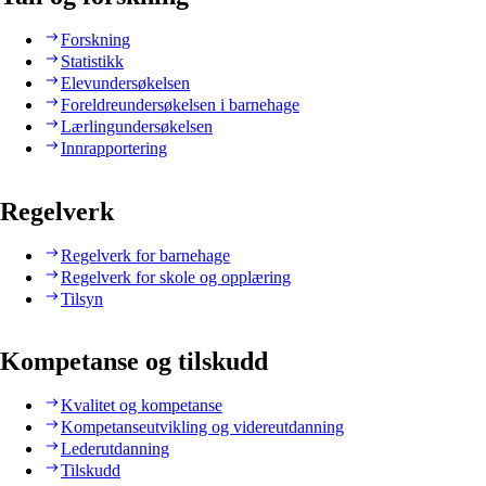
Forskning
Statistikk
Elevundersøkelsen
Foreldreundersøkelsen i barnehage
Lærlingundersøkelsen
Innrapportering
Regelverk
Regelverk for barnehage
Regelverk for skole og opplæring
Tilsyn
Kompetanse og tilskudd
Kvalitet og kompetanse
Kompetanseutvikling og videreutdanning
Lederutdanning
Tilskudd