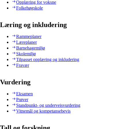
Opplæring for voksne
Folkehøgskole
Læring og inkludering
Rammeplaner
Læreplaner
Barnehagemiljø
Skolemiljø
Tilpasset opplæring og inkludering
Fravær
Vurdering
Eksamen
Prøver
Standpunkt- og underveisvurdering
Vitnemål og kompetansebevis
Tall og forskning