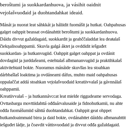
beroštumi ja suokkardanhuova, ja vásihit oaidnit
vejolašvuođaid ja duohtandahkat ideaid.
Mánát ja nuorat leat sáhkkát ja háliidit fuomášit ja hutkat. Oahpahusas
galget oahppit beassat ovdánahttit beroštumi ja suokkardanhuova.
1.
Oahpahusa árvovuođđu
Dáidu divvut gažaldagaid, suokkardit ja geahččaladdat lea deaŧalaš
čiekŋalisoahppamii. Skuvla galgá áktet ja ovddidit iešguđet
1.1
Olmmošárvu
suokkardan- ja hutkanvugiid. Oahppit galget oahppat ja ovdánit
1.2
Identitehta ja kultuvrralaš girjáivuohta
dovdagiid ja jurddašeami, estehtalaš albmananvugiid ja praktihkalaš
aktivitehtaid bokte. Nuoramus mánáide skuvllas lea stoahkan
1.3
Kritihkalaš jurddašeapmi ja ehtalaš diđolašvuohta
dárbbašlaš loaktima ja ovdáneami dáfus, muhto maid oahpahusas
1.4
Hutkanillu, beroštupmi ja suokkardanhuovva
oppalaččat addá stoahkan vejolašvuođaid kreatiivvalaš ja gávnnálaš
oahppamii.
1.5
Luondduákten ja birasdiđolašvuohta
Kreatiivvalaš – ja hutkannávccat leat mielde riggudeame servodaga.
1.6
Demokratiija ja mielváikkuheapmi
Ovttasbargu movttiidahttá ođđaárvalusaide ja fidnohutkamii, nu ahte
ođđa fuomášumiid sáhttá duohtandahkat. Oahppit geat ohppet
hutkandoaimmaid birra ja daid bokte, ovdánahttet dáiddu albmanahttit
iešguđet ládje, ja čoavdit váttisvuođaid ja divvut ođđa gažaldagaid.