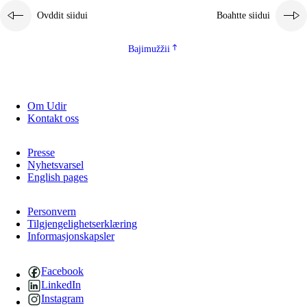
Ovddit siidui
Boahtte siidui
Bajimužžii
Om Udir
Kontakt oss
Presse
Nyhetsvarsel
English pages
Personvern
Tilgjengelighetserklæring
Informasjonskapsler
Facebook
LinkedIn
Instagram