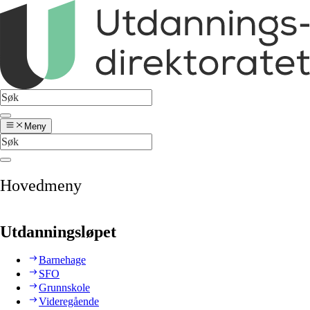
Meny
Hovedmeny
Utdanningsløpet
Barnehage
SFO
Grunnskole
Videregående