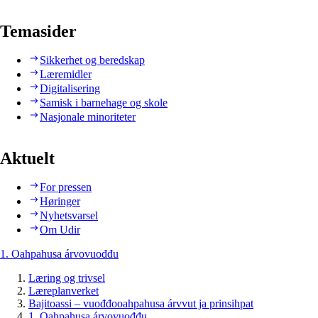
Temasider
Sikkerhet og beredskap
Læremidler
Digitalisering
Samisk i barnehage og skole
Nasjonale minoriteter
Aktuelt
For pressen
Høringer
Nyhetsvarsel
Om Udir
1. Oahpahusa árvovuođđu
Læring og trivsel
Læreplanverket
Bajitoassi – vuođđooahpahusa árvvut ja prinsihpat
1. Oahpahusa árvovuođđu