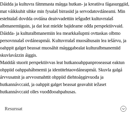
Dáidda ja kultuvra fátmmasta máŋga hutkan- ja kreatiiva fágasurggiid,
mat váikkuhit sihke min fysalaš birrasiid ja servodatovdáneami. Min
estehtalaš dovdda ovdána deaivvadettiin iešguđet kultuvrralaš
albmanemiiguin, ja dat leat mielde bajideame ođđa perspektiivvaid.
Dáidda- ja kulturalbmanemiin lea mearkkašupmi ovttaskas olbmo
persovnnalaš ovdáneapmái. Kultuvrralaš muosáhusain lea iešárvu, ja
oahppit galget beassat muosáhit máŋggabealat kulturalbmanemiid
skuvlavázzin áiggis.
Maiddái stuorit perspektiivvas leat hutkanoahppanproseassat eaktun
ohppiid oahppahábmemii ja identitehtaovdáneapmái. Skuvla galgá
árvvusatnit ja arvvosmahttit ohppiid diehtoáŋgirvuođa ja
hutkannávccaid, ja oahppit galget beassat geavahit iežaset
hutkannávccaid olles vuođđooahpahusas.
Resurssat